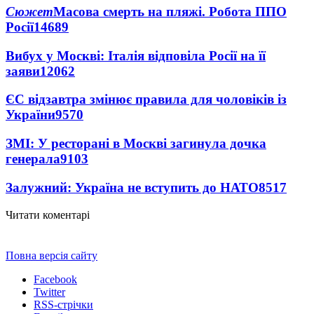
Сюжет
Масова смерть на пляжі. Робота ППО
Росії
14689
Вибух у Москві: Італія відповіла Росії на її
заяви
12062
ЄС відзавтра змінює правила для чоловіків із
України
9570
ЗМІ: У ресторані в Москві загинула дочка
генерала
9103
Залужний: Україна не вступить до НАТО
8517
Читати коментарі
Повна версія сайту
Facebook
Twitter
RSS-стрічки