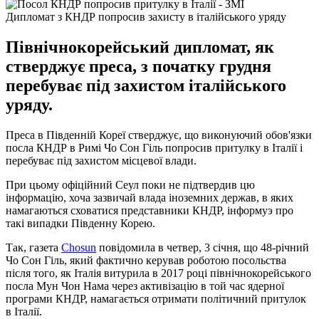
Дипломат з КНДР попросив захисту в італійського уряду
Північнокорейський дипломат, як
стверджує преса, з початку грудня
перебуває під захистом італійського
уряду.
Преса в Південній Кореї стверджує, що виконуючий обов'язки
посла КНДР в Римі Чо Сон Гіль попросив притулку в Італії і
перебуває під захистом місцевої влади.
При цьому офіційний Сеул поки не підтвердив цю
інформацію, хоча зазвичай влада іноземних держав, в яких
намагаються сховатися представники КНДР, інформуэ про
такі випадки Південну Корею.
Так, газета
Сhosun
повідомила в четвер, 3 січня, що 48-річний
Чо Сон Гіль, який фактично керував роботою посольства
після того, як Італія витурила в 2017 році північнокорейського
посла Мун Чон Нама через активізацію в той час ядерної
програми КНДР, намагається отримати політичний притулок
в Італії.