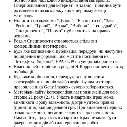
повного або часткового використання матеріалів.
Гіперпосилання ( для інтернет - видань) - повинна бути
розміщена в підзаголовку або в першому абзаці
матеріалу.
Новини з позначками "Думка", "Експертиза", "Заява",
"Регіони", "Гроші", "Влада", "Вибори", "Тест-драйв",
"Спецпроекти", "Промо" публікуються на правах
реклами.
Розділ Спецпроекти створюється спільно з
комерційними партнерами.
Будь яке копіювання, публікація, передрук, чи наступне
поширення інформації, що містить посилання на
"Інтерфакс-Україна", EPA / UPG, суворо забороняється.
Власник веб-сторінки в розділі Я-Корреспондент є автор
публікації.
Будь-яке копіювання, передрук та відтворення
фотографічних творів та/або аудіовізуальних творів
правовласника Getty Images - суворо забороняється.
Матеріали сайту korrespondent.net призначені для осіб
старше 21 року (21+). Участь в азартних іграх може
викликати ігрову залежність. Дотримуйтесь правил
(принципів) відповідальної гри. При виявленні перших
ознак залежності негайно зверніться до спеціаліста.
Пам'ятайте, що участь в азартних іграх не може бути
джерелом доходів або альтернативою роботі.