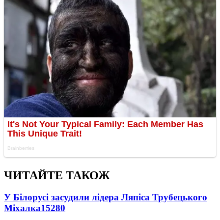
ЧИТАЙТЕ ТАКОЖ
У Білорусі засудили лідера Ляпіса Трубецького
Міхалка
15280