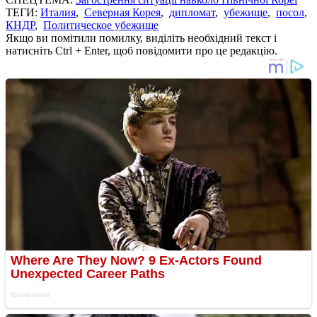
ТЕГИ:
Италия
,
Северная Корея
,
дипломат
,
убежище
,
посол
,
КНДР
,
Политическое убежище
Якщо ви помітили помилку, виділіть необхідний текст і
натисніть Ctrl + Enter, щоб повідомити про це редакцію.