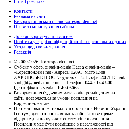
E-mail розсилка
Контакти
Реклама на сайті
Використання матеріалів korrespondent.net
Правила користування сайтом
Договір користування сайтом
Політика у сфері конфіденційності і персональних даних
Угода щодо користування
Редакція
© 2000-2026, Korrespondent.net
Суб'єкт у сфері онлайн-медіа Назва онлайн-медіа –
«КореспонденТ.net» Адреса: 02091, місто Київ,
ХАРКІВСЬКЕ ШОСЕ, будинок 172-Б, офіс 208/1 E-mail:
sunlight@mediadim.com.ua
Телефон: 044-205-43-00
Ідентифікатор медіа – R40-06068
Використання будь-яких матеріалів, розміщених на
сайті, дозволяється за умови посилання на
Корреспондент.net.
При копіюванні матеріалів зі сторінки « Новини України
і світу» , для інтернет - видань - обов'язкове пряме
відкрите для пошукових систем гіперпосилання .
Посилання має бути розміщена в незалежності від