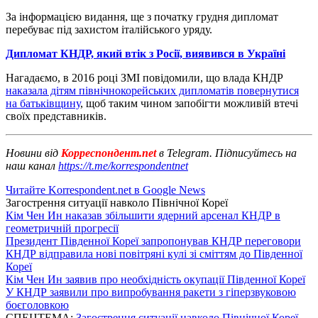
За інформацією видання, ще з початку грудня дипломат
перебуває під захистом італійського уряду.
Дипломат КНДР, який втік з Росії, виявився в Україні
Нагадаємо, в 2016 році ЗМІ повідомили, що влада КНДР
наказала дітям північнокорейських дипломатів повернутися
на батьківщину
, щоб таким чином запобігти можливій втечі
своїх представників.
Новини від
Корреспондент.net
в Telegram. Підписуйтесь на
наш канал
https://t.me/korrespondentnet
Читайте Korrespondent.net в Google News
Загострення ситуації навколо Пiвнічної Кореї
Кім Чен Ин наказав збільшити ядерний арсенал КНДР в
геометричній прогресії
Президент Південної Кореї запропонував КНДР переговори
КНДР відправила нові повітряні кулі зі сміттям до Південної
Кореї
Кім Чен Ин заявив про необхідність окупації Південної Кореї
У КНДР заявили про випробування ракети з гіперзвуковою
боєголовкою
СПЕЦТЕМА:
Загострення ситуації навколо Пiвнічної Кореї