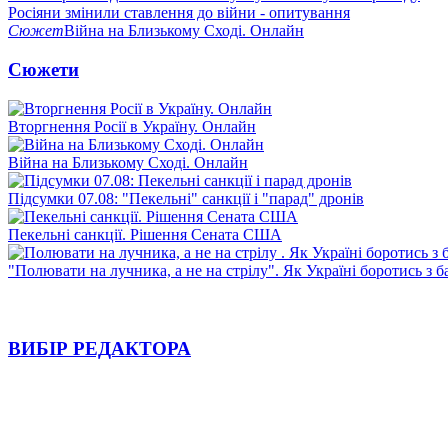
Росіяни змінили ставлення до війни - опитування
Сюжет
Війна на Близькому Сході. Онлайн
Сюжети
Вторгнення Росії в Україну. Онлайн
Війна на Близькому Сході. Онлайн
Підсумки 07.08: "Пекельні" санкції і "парад" дронів
Пекельні санкції. Рішення Сената США
"Полювати на лучника, а не на стрілу". Як Україні боротись з 
ВИБІР РЕДАКТОРА