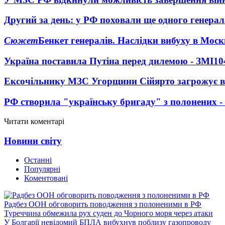
Другий за день: у РФ поховали ще одного генерал
Сюжет
Бенкет генералів. Наслідки вибуху в Моск
Україна поставила Путіна перед дилемою - ЗМІ
10
Ексочільнику МЗС Угорщини Сійярто загрожує в
РФ створила "українську бригаду" з полонених -
Читати коментарі
Новини світу
Останні
Популярні
Коментовані
Радбез ООН обговорить поводження з полоненими в РФ
Туреччина обмежила рух суден до Чорного моря через атаки
У Болгарії невідомий БПЛА вибухнув поблизу газопроводу