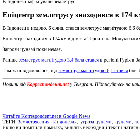
В Індонезії зафіксували землетрус
Епіцентр землетрусу знаходився в 174 к
В Індонезії в неділю, 6 січня, стався землетрус магнітудою 6,6 
Епіцентр знаходився в 174 км від міста Тернате на Молуккських 
Загрози цунамі поки немає.
Раніше
землетрус магнітудою 3,4 бала стався
в регіоні Гурія в За
Також повідомлялося, що
землетрус магнітудою 6,1 стався
біля 
Новини від
Корреспондент.net
у Telegram. Підписуйтесь на на
Читайте Korrespondent.net в Google News
ТЕГИ:
Землетрясения
,
Индонезия
,
угроза цунами
,
цунами
,
з
Якщо ви помітили помилку, виділіть необхідний текст і натисніт