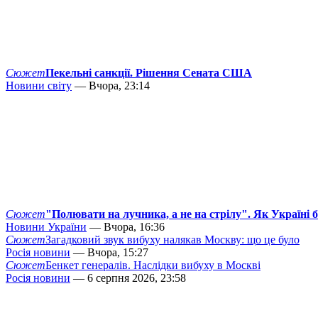
Сюжет
Пекельні санкції. Рішення Сената США
Новини світу
— Вчора, 23:14
Сюжет
"Полювати на лучника, а не на стрілу". Як Україні 
Новини України
— Вчора, 16:36
Сюжет
Загадковий звук вибуху налякав Москву: що це було
Росія новини
— Вчора, 15:27
Сюжет
Бенкет генералів. Наслідки вибуху в Москві
Росія новини
— 6 серпня 2026, 23:58