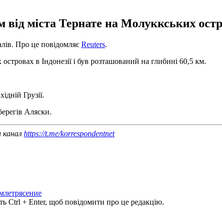
м від міста Тернате на Молуккських остр
балів. Про це повідомляє
Reuters
.
островах в Індонезії і був розташований на глибині 60,5 км.
хідній Грузії.
берегів Аляски.
ш канал
https://t.me/korrespondentnet
емлетрясение
ь Ctrl + Enter, щоб повідомити про це редакцію.