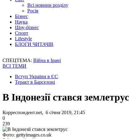
Всі новини розділу
Росія
Бізнес
Наука
Шоу-бізнес
Спорт
Lifestyle
БЛОГИ ЧИТАЧІВ
СПЕЦТЕМА:
Війна в Ірані
ВСІ ТЕМИ
Вступ України в ЄС
Теракт в Барселоні
В Індонезії стався землетрус
Корреспондент.net, 6 січня 2019, 21:45
0
239
Фото: gettyimages.co.uk