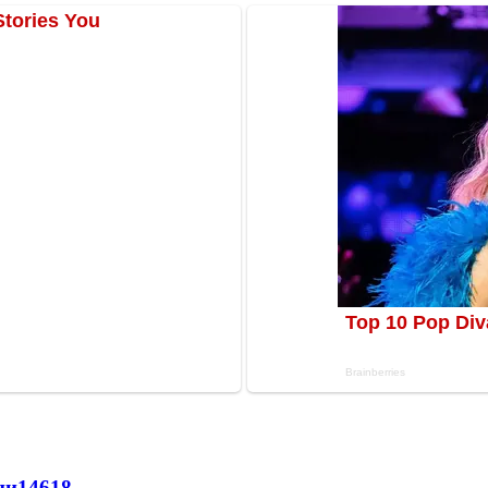
ни
14618