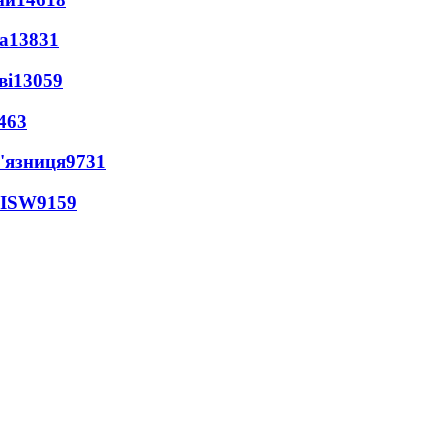
а
13831
ві
13059
463
'язниця
9731
 ISW
9159