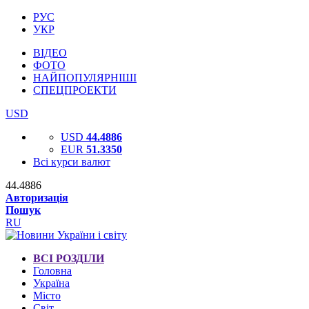
РУС
УКР
ВІДЕО
ФОТО
НАЙПОПУЛЯРНІШІ
СПЕЦПРОЕКТИ
USD
USD
44.4886
EUR
51.3350
Всі курси валют
44.4886
Авторизація
Пошук
RU
ВСІ РОЗДІЛИ
Головна
Україна
Місто
Світ