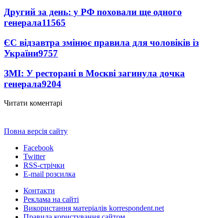
Другий за день: у РФ поховали ще одного
генерала
11565
ЄС відзавтра змінює правила для чоловіків із
України
9757
ЗМІ: У ресторані в Москві загинула дочка
генерала
9204
Читати коментарі
Повна версія сайту
Facebook
Twitter
RSS-стрічки
E-mail розсилка
Контакти
Реклама на сайті
Використання матеріалів korrespondent.net
Правила користування сайтом