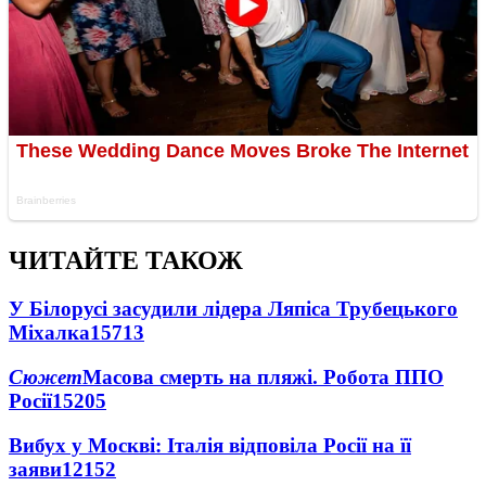
ЧИТАЙТЕ ТАКОЖ
У Білорусі засудили лідера Ляпіса Трубецького
Міхалка
15713
Сюжет
Масова смерть на пляжі. Робота ППО
Росії
15205
Вибух у Москві: Італія відповіла Росії на її
заяви
12152