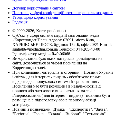
Договір користування сайтом
Політика у сфері конфіденційності і персональних даних
Угода щодо користування
Редакція
© 2000-2026, Korrespondent.net
Суб'єкт у сфері онлайн-медіа Назва онлайн-медіа –
«КореспонденТ.net» Адреса: 02091, місто Київ,
ХАРКІВСЬКЕ ШОСЕ, будинок 172-Б, офіс 208/1 E-mail:
sunlight@mediadim.com.ua
Телефон: 044-205-43-00
Ідентифікатор медіа – R40-06068
Використання будь-яких матеріалів, розміщених на
сайті, дозволяється за умови посилання на
Корреспондент.net.
При копіюванні матеріалів зі сторінки « Новини України
і світу» , для інтернет - видань - обов'язкове пряме
відкрите для пошукових систем гіперпосилання .
Посилання має бути розміщена в незалежності від
повного або часткового використання матеріалів.
Гіперпосилання ( для інтернет - видань) - повинна бути
розміщена в підзаголовку або в першому абзаці
матеріалу.
Новини з позначками "Думка", "Експертиза", "Заява",
"Регіони", "Гроші", "Влада", "Вибори", "Тест-драйв",