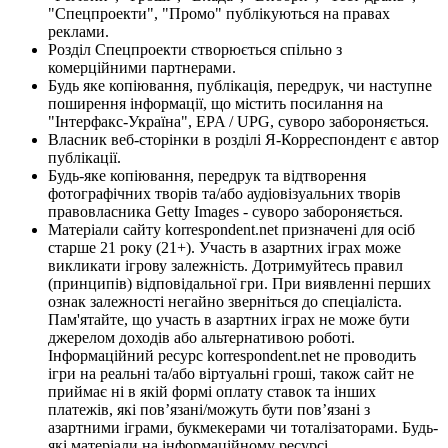
"Спецпроекти", "Промо" публікуються на правах
реклами.
Розділ Спецпроекти створюється спільно з
комерційними партнерами.
Будь яке копіювання, публікація, передрук, чи наступне
поширення інформації, що містить посилання на
"Інтерфакс-Україна", EPA / UPG, суворо забороняється.
Власник веб-сторінки в розділі Я-Корреспондент є автор
публікації.
Будь-яке копіювання, передрук та відтворення
фотографічних творів та/або аудіовізуальних творів
правовласника Getty Images - суворо забороняється.
Матеріали сайту korrespondent.net призначені для осіб
старше 21 року (21+). Участь в азартних іграх може
викликати ігрову залежність. Дотримуйтесь правил
(принципів) відповідальної гри. При виявленні перших
ознак залежності негайно зверніться до спеціаліста.
Пам'ятайте, що участь в азартних іграх не може бути
джерелом доходів або альтернативою роботі.
Інформаційний ресурс korrespondent.net не проводить
ігри на реальні та/або віртуальні гроші, також сайт не
приймає ні в якій формі оплату ставок та інших
платежів, які пов’язані/можуть бути пов’язані з
азартними іграми, букмекерами чи тоталізаторами. Будь-
які матеріали на інформаційному ресурсі