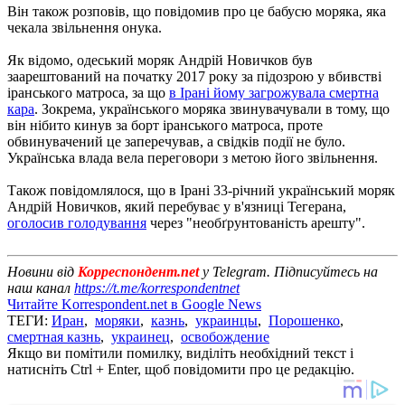
Він також розповів, що повідомив про це бабусю моряка, яка
чекала звільнення онука.
Як відомо, одеський моряк Андрій Новичков був
заарештований на початку 2017 року за підозрою у вбивстві
іранського матроса, за що
в Ірані йому загрожувала смертна
кара
. Зокрема, українського моряка звинувачували в тому, що
він нібито кинув за борт іранського матроса, проте
обвинувачений це заперечував, а свідків події не було.
Українська влада вела переговори з метою його звільнення.
Також повідомлялося, що в Ірані 33-річний український моряк
Андрій Новичков, який перебуває у в'язниці Тегерана,
оголосив голодування
через "необґрунтованість арешту".
Новини від
Корреспондент.net
у Telegram. Підписуйтесь на
наш канал
https://t.me/korrespondentnet
Читайте Korrespondent.net в Google News
ТЕГИ:
Иран
,
моряки
,
казнь
,
украинцы
,
Порошенко
,
смертная казнь
,
украинец
,
освобождение
Якщо ви помітили помилку, виділіть необхідний текст і
натисніть Ctrl + Enter, щоб повідомити про це редакцію.