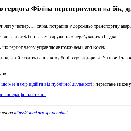
 герцога Філіпа перевернулося на бік, др
Філіп у четвер, 17 січня, потрапив у дорожньо-транспортну авар
м, де герцог Філіп разом з дружиною перебувають з Різдва.
мо, що герцог часом управляє автомобілем Land Rover.
ліпа, який лежить на правому боці вздовж дороги. У кюветі тако
мав.
 що має намір відійти від публічної діяльності
і перестане викону
ніс операцію на стегні.
ш канал
https://t.me/korrespondentnet