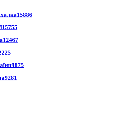
іхалка
15886
ї
15755
а
12467
2225
раїни
9875
ла
9281