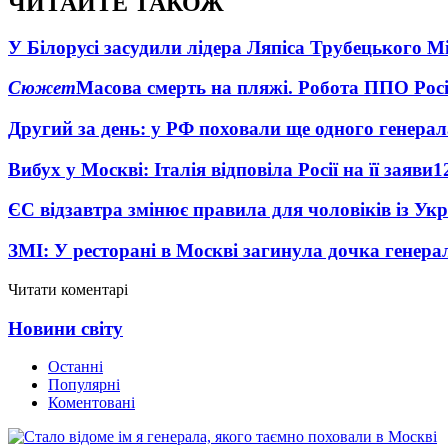
ЧИТАЙТЕ ТАКОЖ
У Білорусі засудили лідера Ляпіса Трубецького М
Сюжет
Масова смерть на пляжі. Робота ППО Росі
Другий за день: у РФ поховали ще одного генерал
Вибух у Москві: Італія відповіла Росії на її заяви
1
ЄС відзавтра змінює правила для чоловіків із Ук
ЗМІ: У ресторані в Москві загинула дочка генера
Читати коментарі
Новини світу
Останні
Популярні
Коментовані