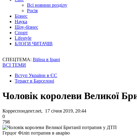
Всі новини розділу
Росія
Бізнес
Наука
Шоу-бізнес
Спорт
Lifestyle
БЛОГИ ЧИТАЧІВ
СПЕЦТЕМА:
Війна в Ірані
ВСІ ТЕМИ
Вступ України в ЄС
Теракт в Барселоні
Чоловік королеви Великої Бр
Корреспондент.net, 17 січня 2019, 20:44
0
798
Герцог Філіп потрапив в аварію