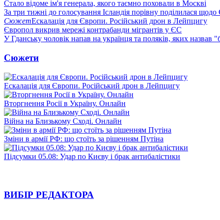
Стало відоме ім'я генерала, якого таємно поховали в Москві
За три тижні до голосування Ісландія порівну поділилася щодо
Сюжет
Ескалація для Європи. Російський дрон в Лейпцигу
Європол викрив мережі контрабанди мігрантів у ЄС
У Гданську чоловік напав на українця та поляків, яких назвав 
Сюжети
Ескалація для Європи. Російський дрон в Лейпцигу
Вторгнення Росії в Україну. Онлайн
Війна на Близькому Сході. Онлайн
Зміни в армії РФ: що стоїть за рішенням Путіна
Підсумки 05.08: Удар по Києву і брак антибалістики
ВИБІР РЕДАКТОРА