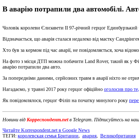
В аварію потрапили два автомобілі. Авто
Чоловік королеви Єлизавети II 97-річний герцог Единбурзький 
Відзначається, що аварія сталася недалеко від маєтку Сандрінге
Хто був за кермом під час аварії, не повідомляється, хоча відо
На фото з місця ДТП можна побачити Land Rover, такий як у Фі
аварію потрапили два авто.
За попередніми даними, серйозних травм в аварії ніхто не отри
Нагадаємо, у травні 2017 року герцог офіційно
оголосив про те,
Як повідомлялося, герцог Філіп на початку минулого року
пере
Новини від
Корреспондент.net
в Telegram. Підписуйтесь на на
Читайте Korrespondent.net в Google News
ТЕГИ:
королевская семья Британии
,
авария
,
Великобритания