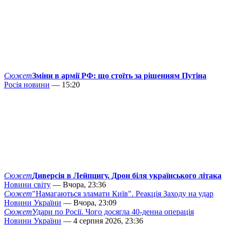
Сюжет
Зміни в армії РФ: що стоїть за рішенням Путіна
Росія новини
— 15:20
Сюжет
Диверсія в Лейпцигу. Дрон біля українського літака
Новини світу
— Вчора, 23:36
Сюжет
"Намагаються зламати Київ". Реакція Заходу на удар
Новини України
— Вчора, 23:09
Сюжет
Удари по Росії. Чого досягла 40-денна операція
Новини України
— 4 серпня 2026, 23:36