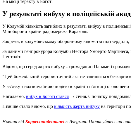
На місці теракту в Боготі
У результаті вибуху в поліцейській акад
У Колумбії кількість загиблих в результаті вибуху в поліцейські
Міноборони країни радіомережа Караколь.
Зокрема, в колумбійському оборонному відомстві підтвердили, щ
За даними генпрокурора Колумбії Нестора Умберто Мартінеса, в
Пентоліт.
Відомо, що серед жертв вибуху - громадянин Панами і громадя
"Цей божевільний терористичний акт не залишиться безкарним", 
У зв'язку з надзвичайною подією в країні з п'ятниці оголошено
Нагадаємо,
вибух в Боготі стався
17 січня. Спочатку повідомлял
Пізніше стало відомо, що
кількість жертв вибуху
на території по
Новини від
Корреспондент.net
в Telegram. Підписуйтесь на на