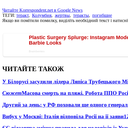
Читайте Korrespondent.net в Google News
ТЕГИ:
теракт
,
Колумбия
,
жертвы
,
теракты
,
погибшие
Якщо ви помітили помилку, виділіть необхідний текст і натисніт
ЧИТАЙТЕ ТАКОЖ
У Білорусі засудили лідера Ляпіса Трубецького М
Сюжет
Масова смерть на пляжі. Робота ППО Росі
Другий за день: у РФ поховали ще одного генерал
Вибух у Москві: Італія відповіла Росії на її заяви
1
ЄС відзавтра змінює правила для чоловіків із Ук