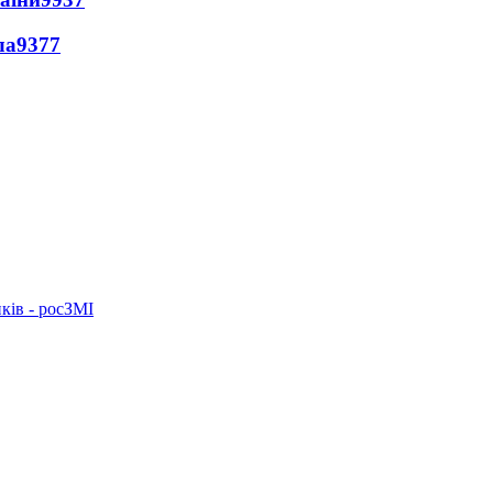
ла
9377
ків - росЗМІ