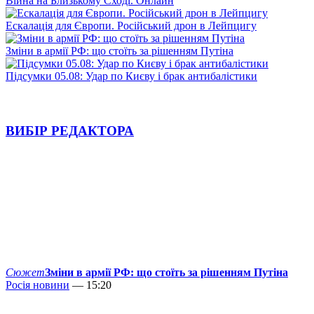
Війна на Близькому Сході. Онлайн
Ескалація для Європи. Російський дрон в Лейпцигу
Зміни в армії РФ: що стоїть за рішенням Путіна
Підсумки 05.08: Удар по Києву і брак антибалістики
ВИБІР РЕДАКТОРА
Сюжет
Зміни в армії РФ: що стоїть за рішенням Путіна
Росія новини
— 15:20