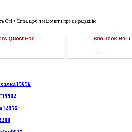
ь Ctrl + Enter, щоб повідомити про це редакцію.
іхалка
15956
ї
15902
а
12856
2288
раїни
9937