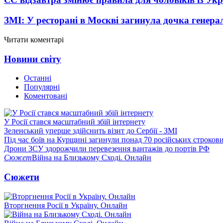
ЗМІ: У ресторані в Москві загинула дочка генера
Читати коментарі
Новини світу
Останні
Популярні
Коментовані
У Росії стався масштабний збій інтернету
Зеленський уперше здійснить візит до Сербії - ЗМІ
Під час боїв на Курщині загинули понад 70 російських строкови
Дрони ЗСУ здорожчили перевезення вантажів до портів РФ
Сюжет
Війна на Близькому Сході. Онлайн
Сюжети
Вторгнення Росії в Україну. Онлайн