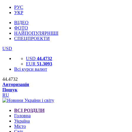
РУС
УКР
ВІДЕО
ФОТО
НАЙПОПУЛЯРНІШІ
СПЕЦПРОЕКТИ
USD
USD
44.4732
EUR
51.3093
Всі курси валют
44.4732
Авторизація
Пошук
RU
ВСІ РОЗДІЛИ
Головна
Україна
Місто
Світ