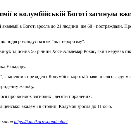
емії в колумбійській Боготі загинула вже
й академії в Боготі зросла до 21 людини, ще 68 - постраждали. Пр
о подія розслідується як "акт тероризму".
ибух здійснив 56-річний Хосе Альдемар Рохас, який керував пік
нка Еквадору.
- запевнив президент Колумбії в короткій заяві після огляду міс
 триденну жалобу.
ося про вісьмох загиблих і десяти поранених.
ліцейської академії в столиці Колумбії зросла до 11 осіб.
ш канал
https://t.me/korrespondentnet