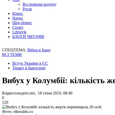
Всі новини розділу
Росія
Бізнес
Наука
Шоу-бізнес
Спорт
Lifestyle
БЛОГИ ЧИТАЧІВ
СПЕЦТЕМА:
Війна в Ірані
ВСІ ТЕМИ
Вступ України в ЄС
Теракт в Барселоні
Вибух у Колумбії: кількість ж
Корреспондент.net, 18 січня 2019, 08:49
0
120
Фото: elheraldo.co