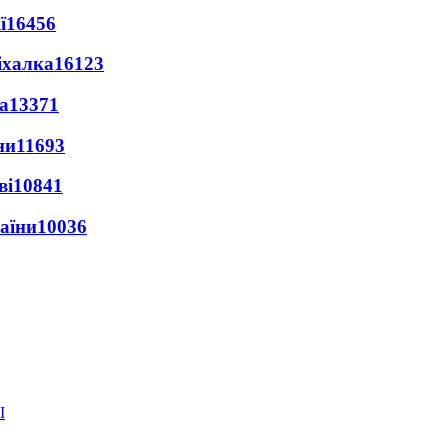
ї
16456
іхалка
16123
а
13371
ни
11693
ві
10841
раїни
10036