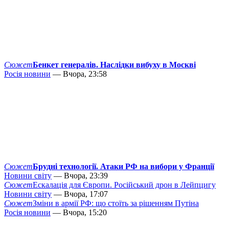
Сюжет
Бенкет генералів. Наслідки вибуху в Москві
Росія новини
— Вчора, 23:58
Сюжет
Брудні технології. Атаки РФ на вибори у Франції
Новини світу
— Вчора, 23:39
Сюжет
Ескалація для Європи. Російський дрон в Лейпцигу
Новини світу
— Вчора, 17:07
Сюжет
Зміни в армії РФ: що стоїть за рішенням Путіна
Росія новини
— Вчора, 15:20