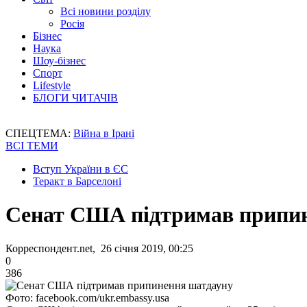
Всі новини розділу
Росія
Бізнес
Наука
Шоу-бізнес
Спорт
Lifestyle
БЛОГИ ЧИТАЧІВ
СПЕЦТЕМА:
Війна в Ірані
ВСІ ТЕМИ
Вступ України в ЄС
Теракт в Барселоні
Сенат США підтримав припи
Корреспондент.net, 26 січня 2019, 00:25
0
386
Фото: facebook.com/ukr.embassy.usa