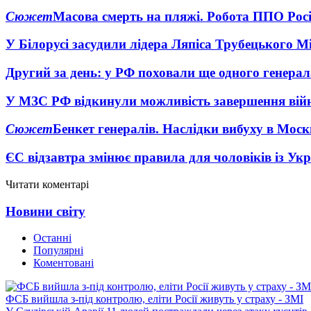
Сюжет
Масова смерть на пляжі. Робота ППО Росі
У Білорусі засудили лідера Ляпіса Трубецького М
Другий за день: у РФ поховали ще одного генерал
У МЗС РФ відкинули можливість завершення вій
Сюжет
Бенкет генералів. Наслідки вибуху в Моск
ЄС відзавтра змінює правила для чоловіків із Ук
Читати коментарі
Новини світу
Останні
Популярні
Коментовані
ФСБ вийшла з-під контролю, еліти Росії живуть у страху - ЗМІ