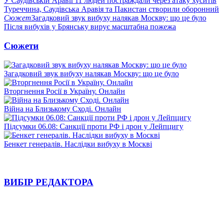
У Саудівській Аравії 11 людей постраждали через атаку хуситів
Туреччина, Саудівська Аравія та Пакистан створили оборонний
Сюжет
Загадковий звук вибуху налякав Москву: що це було
Після вибухів у Брянську вирує масштабна пожежа
Сюжети
Загадковий звук вибуху налякав Москву: що це було
Вторгнення Росії в Україну. Онлайн
Війна на Близькому Сході. Онлайн
Підсумки 06.08: Санкції проти РФ і дрон у Лейпцигу
Бенкет генералів. Наслідки вибуху в Москві
ВИБІР РЕДАКТОРА