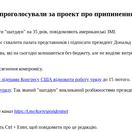
проголосували за проект про припинення
 "шатдаун" на 35 днів, повідомляють американські ЗМІ.
є схвалити палата представників і підписати президент Дональд
а, які на сьогодні залишаються без бюджету, але не виділяє витр
сягнення компромісу.
з лідерами Конгресу США відновити роботу уряду
до 15 лютого.
уряду
. Так званий "шатдаун" викликаний розбіжностями президен
ш канал
https://t.me/korrespondentnet
ь Ctrl + Enter, щоб повідомити про це редакцію.