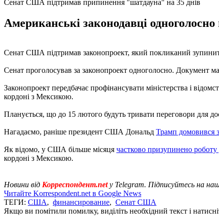
Сенат США підтримав припинення "шатдауна" на 35 днів
Американські законодавці одноголосно 
Сенат США підтримав законопроект, який покликаний зупинити
Сенат проголосував за законопроект одноголосно. Документ ма
Законопроект передбачає профінансувати міністерства і відомств
кордоні з Мексикою.
Планується, що до 15 лютого будуть тривати переговори для до
Нагадаємо, раніше президент США Дональд
Трамп домовився 
Як відомо, у США більше місяця
частково призупинено роботу 
кордоні з Мексикою.
Новини від
Корреспондент.net
у Telegram. Підписуйтесь на на
Читайте Korrespondent.net в Google News
ТЕГИ:
США
,
финансирование
,
Сенат США
Якщо ви помітили помилку, виділіть необхідний текст і натисніт