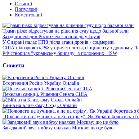
Останні
Популярні
Коментовані
Трамп різко відреагував на рішення суду щодо бальної зали
Захід попередив Росію через її нові дії у Грузії
У Сизрані палає НПЗ після атаки дронів - соцмережі
США підозрюють РФ у причетності до інциденту з дроном у Л
РФ створила "українську бригаду" з полонених - ISW
Сюжети
Вторгнення Росії в Україну. Онлайн
Пекельні санкції. Рішення Сената США
Війна на Близькому Сході. Онлайн
"Полювати на лучника, а не на стрілу". Як Україні боротись з 
Загадковий звук вибуху налякав Москву: що це було