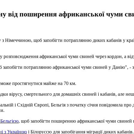
їну від поширення африканської чуми св
з Німеччиною, щоб запобігти потраплянню диких кабанів у країну
у розповсюдження африканської чуми свиней через кордон, а відт
б запобігти потраплянню африканської чуми свиней у Данію", - з
н може простягнутися майже на 70 км.
дки вірусу, смертельного для домашніх свиней і кабанів, але не
льній і Східній Європі, Бельгія з початку січня повідомила пр
ни.
 Бельгією
, щоб запобігти поширенню африканської чуми свиней н
ні з Україною
і Білоруссю для запобігання міграції диких кабанів.