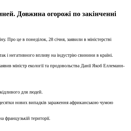
иней. Довжина огорожі по закінченні
. Про це в понеділок, 28 січня, заявили в міністерстві
ак і негативного впливу на індустрію свинини в країні.
аявив міністр екології та продовольства Данії Якоб Еллеманн-
шкідливого для людей.
о десятки нових випадків зараження африканською чумою
а французькій території.