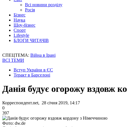
Всі новини розділу
Росія
Бізнес
Наука
Шоу-бізнес
Спорт
Lifestyle
БЛОГИ ЧИТАЧІВ
СПЕЦТЕМА:
Війна в Ірані
ВСІ ТЕМИ
Вступ України в ЄС
Теракт в Барселоні
Данія будує огорожу вздовж к
Корреспондент.net, 28 січня 2019, 14:17
0
397
Фото: dw.de