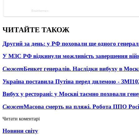
ЧИТАЙТЕ ТАКОЖ
Другий за день: у РФ поховали ще одного генерал
У МЗС РФ відкинули можливість завершення вій
Сюжет
Бенкет генералів. Наслідки вибуху в Моск
Україна поставила Путіна перед дилемою - ЗМІ
10
Вибух у ресторані: у Москві таємно поховали ген
Сюжет
Масова смерть на пляжі. Робота ППО Росі
Читати коментарі
Новини світу