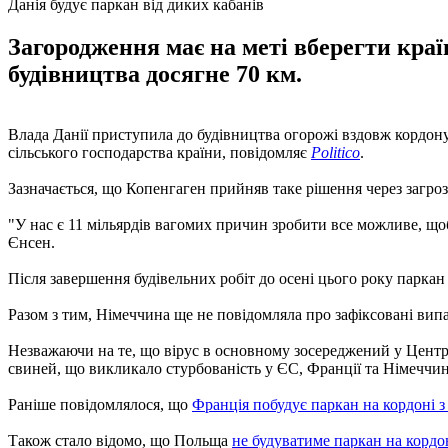
Данія будує паркан від диких кабанів
Загородження має на меті вберегти кра
будівництва досягне 70 км.
Влада Данії приступила до будівництва огорожі вздовж кордону 
сільського господарства країни, повідомляє
Politico
.
Зазначається, що Копенгаген прийняв таке рішення через загроз
"У нас є 11 мільярдів вагомих причин зробити все можливе, що
Єнсен.
Після завершення будівельних робіт до осені цього року парка
Разом з тим, Німеччина ще не повідомляла про зафіксовані випа
Незважаючи на те, що вірус в основному зосереджений у Центра
свиней, що викликало стурбованість у ЄС, Франції та Німеччи
Раніше повідомлялося, що
Франція побудує паркан на кордоні з
Також стало відомо, що Польща
не будуватиме паркан на кордо