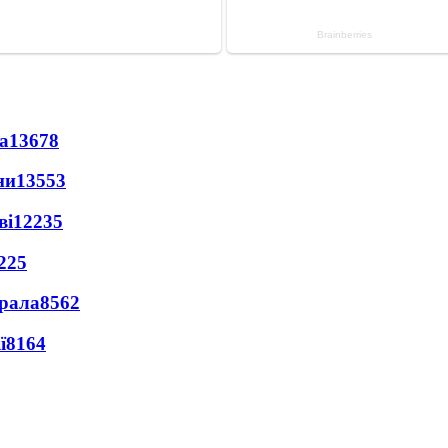
а
13678
ни
13553
ві
12235
225
ерала
8562
ї
8164