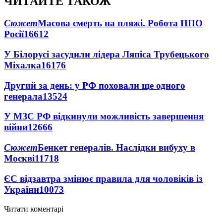
ЧИТАЙТЕ ТАКОЖ
Сюжет
Масова смерть на пляжі. Робота ППО
Росії
16612
У Білорусі засудили лідера Ляпіса Трубецького
Міхалка
16176
Другий за день: у РФ поховали ще одного
генерала
13524
У МЗС РФ відкинули можливість завершення
війни
12666
Сюжет
Бенкет генералів. Наслідки вибуху в
Москві
11718
ЄС відзавтра змінює правила для чоловіків із
України
10073
Читати коментарі