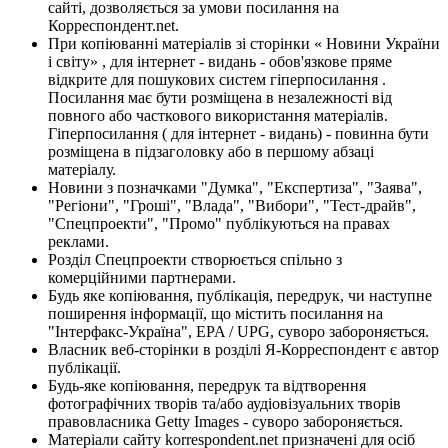
сайті, дозволяється за умови посилання на
Корреспондент.net.
При копіюванні матеріалів зі сторінки « Новини України
і світу» , для інтернет - видань - обов'язкове пряме
відкрите для пошукових систем гіперпосилання .
Посилання має бути розміщена в незалежності від
повного або часткового використання матеріалів.
Гіперпосилання ( для інтернет - видань) - повинна бути
розміщена в підзаголовку або в першому абзаці
матеріалу.
Новини з позначками "Думка", "Експертиза", "Заява",
"Регіони", "Гроші", "Влада", "Вибори", "Тест-драйв",
"Спецпроекти", "Промо" публікуються на правах
реклами.
Розділ Спецпроекти створюється спільно з
комерційними партнерами.
Будь яке копіювання, публікація, передрук, чи наступне
поширення інформації, що містить посилання на
"Інтерфакс-Україна", EPA / UPG, суворо забороняється.
Власник веб-сторінки в розділі Я-Корреспондент є автор
публікації.
Будь-яке копіювання, передрук та відтворення
фотографічних творів та/або аудіовізуальних творів
правовласника Getty Images - суворо забороняється.
Матеріали сайту korrespondent.net призначені для осіб