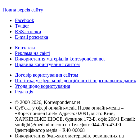
Повна версія сайту
Facebook
Twitter
RSS-стрічки
E-mail розсилка
Контакти
Реклама на сайті
Використання матеріалів korrespondent.net
Правила користування сайтом
Договір користування сайтом
Політика у сфері конфіденційності і персональних даних
Угода щодо користування
Редакція
© 2000-2026, Korrespondent.net
Суб'єкт у сфері онлайн-медіа Назва онлайн-медіа –
«КореспонденТ.net» Адреса: 02091, місто Київ,
ХАРКІВСЬКЕ ШОСЕ, будинок 172-Б, офіс 208/1 E-mail:
sunlight@mediadim.com.ua
Телефон: 044-205-43-00
Ідентифікатор медіа – R40-06068
Використання будь-яких матеріалів, розміщених на