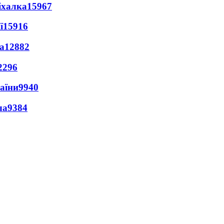
іхалка
15967
ї
15916
а
12882
2296
раїни
9940
ла
9384