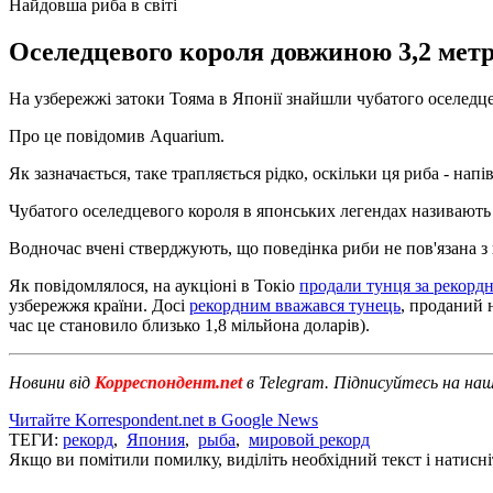
Найдовша риба в світі
Оселедцевого короля довжиною 3,2 метр
На узбережжі затоки Тояма в Японії знайшли чубатого оселедц
Про це повідомив Aquarium.
Як зазначається, таке трапляється рідко, оскільки ця риба - напі
Чубатого оселедцевого короля в японських легендах називають 
Водночас вчені стверджують, що поведінка риби не пов'язана з ц
Як повідомлялося, на аукціоні в Токіо
продали тунця за рекордн
узбережжя країни. Досі
рекордним вважався тунець
, проданий н
час це становило близько 1,8 мільйона доларів).
Новини від
Корреспондент.net
в Telegram. Підписуйтесь на на
Читайте Korrespondent.net в Google News
ТЕГИ:
рекорд
,
Япония
,
рыба
,
мировой рекорд
Якщо ви помітили помилку, виділіть необхідний текст і натисніт