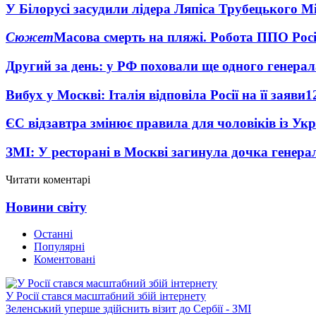
У Білорусі засудили лідера Ляпіса Трубецького М
Сюжет
Масова смерть на пляжі. Робота ППО Росі
Другий за день: у РФ поховали ще одного генерал
Вибух у Москві: Італія відповіла Росії на її заяви
1
ЄС відзавтра змінює правила для чоловіків із Ук
ЗМІ: У ресторані в Москві загинула дочка генера
Читати коментарі
Новини світу
Останні
Популярні
Коментовані
У Росії стався масштабний збій інтернету
Зеленський уперше здійснить візит до Сербії - ЗМІ