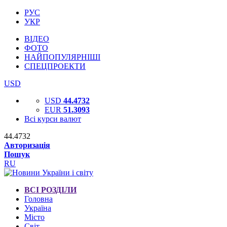
РУС
УКР
ВІДЕО
ФОТО
НАЙПОПУЛЯРНІШІ
СПЕЦПРОЕКТИ
USD
USD
44.4732
EUR
51.3093
Всі курси валют
44.4732
Авторизація
Пошук
RU
ВСІ РОЗДІЛИ
Головна
Україна
Місто
Світ