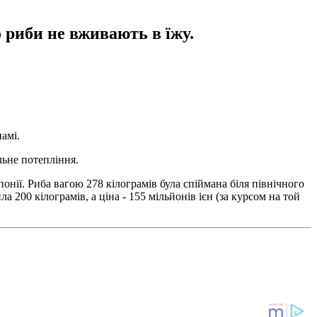
 риби не вживають в їжу.
амі.
льне потепління.
нії. Риба вагою 278 кілограмів була спіймана біля північного
 200 кілограмів, а ціна - 155 мільйонів ієн (за курсом на той