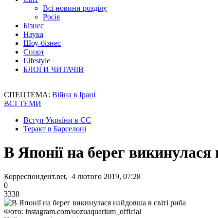
Всі новини розділу
Росія
Бізнес
Наука
Шоу-бізнес
Спорт
Lifestyle
БЛОГИ ЧИТАЧІВ
СПЕЦТЕМА:
Війна в Ірані
ВСІ ТЕМИ
Вступ України в ЄС
Теракт в Барселоні
В Японії на берег викинулася 
Корреспондент.net, 4 лютого 2019, 07:28
0
3338
Фото: instagram.com/uozuaquarium_official