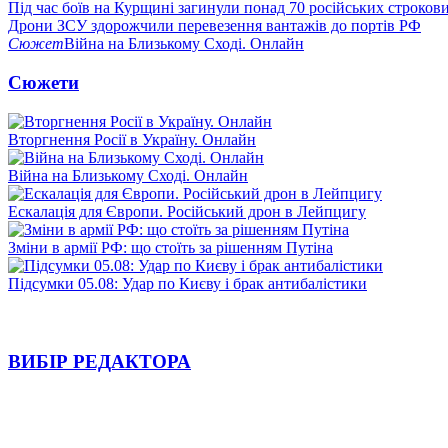
Під час боїв на Курщині загинули понад 70 російських строкови
Дрони ЗСУ здорожчили перевезення вантажів до портів РФ
Сюжет
Війна на Близькому Сході. Онлайн
Сюжети
Вторгнення Росії в Україну. Онлайн
Війна на Близькому Сході. Онлайн
Ескалація для Європи. Російський дрон в Лейпцигу
Зміни в армії РФ: що стоїть за рішенням Путіна
Підсумки 05.08: Удар по Києву і брак антибалістики
ВИБІР РЕДАКТОРА