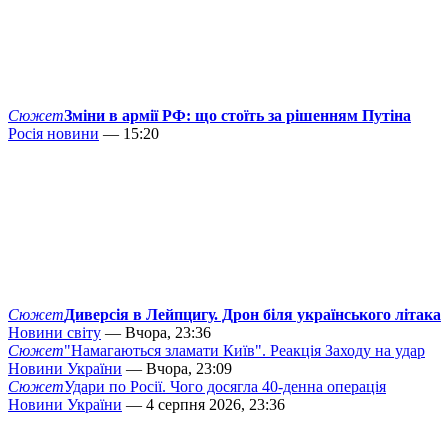
Сюжет
Зміни в армії РФ: що стоїть за рішенням Путіна
Росія новини
— 15:20
Сюжет
Диверсія в Лейпцигу. Дрон біля українського літака
Новини світу
— Вчора, 23:36
Сюжет
"Намагаються зламати Київ". Реакція Заходу на удар
Новини України
— Вчора, 23:09
Сюжет
Удари по Росії. Чого досягла 40-денна операція
Новини України
— 4 серпня 2026, 23:36