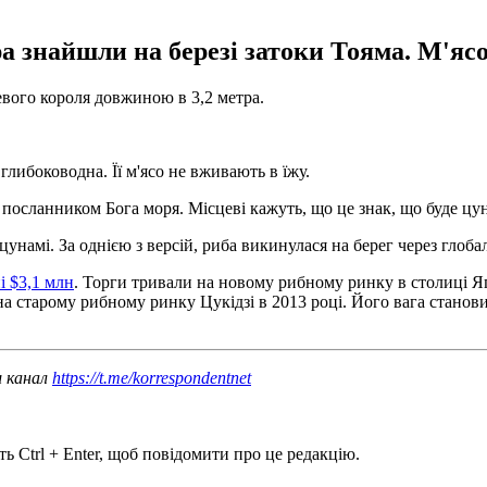
а знайшли на березі затоки Тояма. М'ясо
евого короля довжиною в 3,2 метра.
вглибоководна. Її м'ясо не вживають в їжу.
посланником Бога моря. Місцеві кажуть, що це знак, що буде цун
унамі. За однією з версій, риба викинулася на берег через глоба
і $3,1 млн
. Торги тривали на новому рибному ринку в столиці Япо
а старому рибному ринку Цукідзі в 2013 році. Його вага становила
ш канал
https://t.me/korrespondentnet
ь Ctrl + Enter, щоб повідомити про це редакцію.