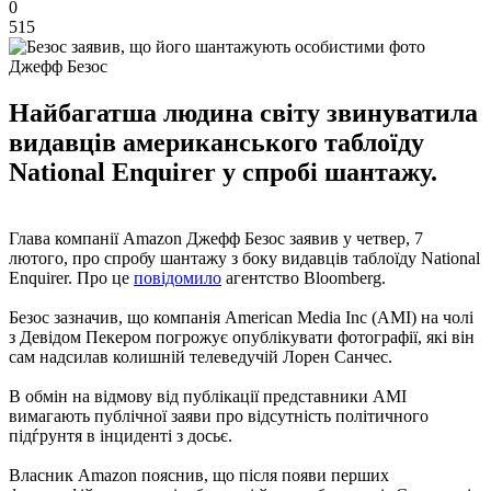
0
515
Джефф Безос
Найбагатша людина світу звинуватила
видавців американського таблоїду
National Enquirer у спробі шантажу.
Глава компанії Amazon Джефф Безос заявив у четвер, 7
лютого, про спробу шантажу з боку видавців таблоїду National
Enquirer. Про це
повідомило
агентство Bloomberg.
Безос зазначив, що компанія American Media Inc (AMI) на чолі
з Девідом Пекером погрожує опублікувати фотографії, які він
сам надсилав колишній телеведучій Лорен Санчес.
В обмін на відмову від публікації представники AMI
вимагають публічної заяви про відсутність політичного
підѓрунтя в інциденті з досьє.
Власник Amazon пояснив, що після появи перших