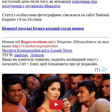
наступний день після того, як мільярдер
повідомив про
розлучення з дружиною Маккензі
.
Статті з особистими фотографіями з'являлися на сайті National
Enquirer з 9 по 24 січня.
Відверті меседжі Безоса коханці стали мемом
Новини від
Корреспондент.net
у Telegram. Підписуйтесь на наш
канал
https://t.me/korrespondentnet
Читайте Korrespondent.net в Google News
ТЕГИ:
шантаж
,
Amazon
Якщо ви помітили помилку, виділіть необхідний текст і
натисніть Ctrl + Enter, щоб повідомити про це редакцію.