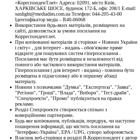
«КореспонденТ.net» Адреса: 02091, місто Київ,
ХАРКІВСЬКЕ ШОСЕ, будинок 172-Б, офіс 208/1 E-mail:
sunlight@mediadim.com.ua
Телефон: 044-205-43-00
Ідентифікатор медіа – R40-06068
Використання будь-яких матеріалів, розміщених на
сайті, дозволяється за умови посилання на
Корреспондент.net.
При копіюванні матеріалів зі сторінки « Новини України
і світу» , для інтернет - видань - обов'язкове пряме
відкрите для пошукових систем гіперпосилання .
Посилання має бути розміщена в незалежності від
повного або часткового використання матеріалів.
Гіперпосилання ( для інтернет - видань) - повинна бути
розміщена в підзаголовку або в першому абзаці
матеріалу.
Новини з позначками "Думка", "Експертиза", "Заява",
"Регіони", "Гроші", "Влада", "Вибори", "Тест-драйв",
"Спецпроекти", "Промо" публікуються на правах
реклами.
Розділ Спецпроекти створюється спільно з
комерційними партнерами.
Будь яке копіювання, публікація, передрук, чи наступне
поширення інформації, що містить посилання на
"Інтерфакс-Україна", EPA / UPG, суворо забороняється.
Власник веб-сторінки в розділі Я-Корреспондент є автор