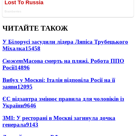
ЧИТАЙТЕ ТАКОЖ
У Білорусі засудили лідера Ляпіса Трубецького
Міхалка
15458
Сюжет
Масова смерть на пляжі. Робота ППО
Росії
14896
Вибух у Москві: Італія відповіла Росії на її
заяви
12095
ЄС відзавтра змінює правила для чоловіків із
України
9646
ЗМІ: У ресторані в Москві загинула дочка
генерала
9143