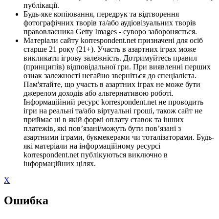
публікації.
Будь-яке копіювання, передрук та відтворення
фотографічних творів та/або аудіовізуальних творів
правовласника Getty Images - суворо забороняється.
Матеріали сайту korrespondent.net призначені для осіб
старше 21 року (21+). Участь в азартних іграх може
викликати ігрову залежність. Дотримуйтесь правил
(принципів) відповідальної гри. При виявленні перших
ознак залежності негайно зверніться до спеціаліста.
Пам'ятайте, що участь в азартних іграх не може бути
джерелом доходів або альтернативою роботі.
Інформаційний ресурс korrespondent.net не проводить
ігри на реальні та/або віртуальні гроші, також сайт не
приймає ні в якій формі оплату ставок та інших
платежів, які пов’язані/можуть бути пов’язані з
азартними іграми, букмекерами чи тоталізаторами. Будь-
які матеріали на інформаційному ресурсі
korrespondent.net публікуються виключно в
інформаційних цілях.
X
Ошибка