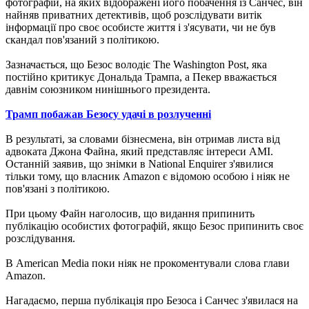
фотографій, на яких відображені його побачення із Санчес, він
найняв приватних детективів, щоб розслідувати витік
інформації про своє особисте життя і з'ясувати, чи не був
скандал пов'язаний з політикою.
Зазначається, що Безос володіє The Washington Post, яка
постійно критикує Дональда Трампа, а Пекер вважається
давнім союзником нинішнього президента.
Трамп побажав Безосу удачі в розлученні
В результаті, за словами бізнесмена, він отримав листа від
адвоката Джона Файна, який представляє інтереси AMI.
Останній заявив, що знімки в National Enquirer з'явилися
тільки тому, що власник Amazon є відомою особою і ніяк не
пов'язані з політикою.
При цьому Файн наголосив, що видання припинить
публікацію особистих фотографій, якщо Безос припинить своє
розслідування.
В American Media поки ніяк не прокоментували слова глави
Amazon.
Нагадаємо, перша публікація про Безоса і Санчес з'явилася на