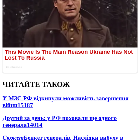
ЧИТАЙТЕ ТАКОЖ
У МЗС РФ відкинули можливість завершення
війни
15187
Другий за день: у РФ поховали ще одного
генерала
14014
Сюжет
Бенкет генералів. Наслідки вибуху в