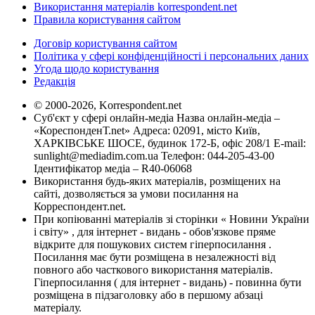
Використання матеріалів korrespondent.net
Правила користування сайтом
Договір користування сайтом
Політика у сфері конфіденційності і персональних даних
Угода щодо користування
Редакція
© 2000-2026, Korrespondent.net
Суб'єкт у сфері онлайн-медіа Назва онлайн-медіа –
«КореспонденТ.net» Адреса: 02091, місто Київ,
ХАРКІВСЬКЕ ШОСЕ, будинок 172-Б, офіс 208/1 E-mail:
sunlight@mediadim.com.ua
Телефон: 044-205-43-00
Ідентифікатор медіа – R40-06068
Використання будь-яких матеріалів, розміщених на
сайті, дозволяється за умови посилання на
Корреспондент.net.
При копіюванні матеріалів зі сторінки « Новини України
і світу» , для інтернет - видань - обов'язкове пряме
відкрите для пошукових систем гіперпосилання .
Посилання має бути розміщена в незалежності від
повного або часткового використання матеріалів.
Гіперпосилання ( для інтернет - видань) - повинна бути
розміщена в підзаголовку або в першому абзаці
матеріалу.