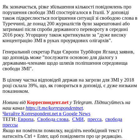
Як зазначається, різке збільшення кількості повідомлень про
порушення свободи ЗМІ спостерігалося в Італії. У доповіді
також підкреслюється погіршення ситуації зі свободою слова в
Туреччині, де понад 200 журналістів були заарештовані або
затримані після спроби державного перевороту в середині
2016 року. Угорщину також критикували за "дуже високу
концентрацію ЗМІ в руках проурядових олігархів".
Генеральний секретар Ради Європи Турбйорн Ягланд заявив,
що доповідь може "послужити основою для діалогу з
державами-членами щодо шляхів поліпшення середовища
свободи ЗМІ".
В цілому частка відповідей держав на загрози для ЗМІ у 2018
році склала 39%, що, як говориться в доповіді, є дуже низьким
показником.
Новини від
Корреспондент.net
у Telegram. Підписуйтесь на
наш канал
https://t.me/korrespondentnet
.
Читайте Korrespondent.net в Google News
ТЕГИ:
Европа
,
Свобода слова
,
СМИ
,
пресса
,
свобода
прессы
Якщо ви помітили помилку, виділіть необхідний текст і
натисніть Ctrl + Enter, щоб повідомити про це редакцію.