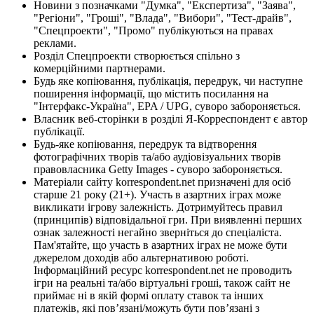
Новини з позначками "Думка", "Експертиза", "Заява",
"Регіони", "Гроші", "Влада", "Вибори", "Тест-драйв",
"Спецпроекти", "Промо" публікуються на правах
реклами.
Розділ Спецпроекти створюється спільно з
комерційними партнерами.
Будь яке копіювання, публікація, передрук, чи наступне
поширення інформації, що містить посилання на
"Інтерфакс-Україна", EPA / UPG, суворо забороняється.
Власник веб-сторінки в розділі Я-Корреспондент є автор
публікації.
Будь-яке копіювання, передрук та відтворення
фотографічних творів та/або аудіовізуальних творів
правовласника Getty Images - суворо забороняється.
Матеріали сайту korrespondent.net призначені для осіб
старше 21 року (21+). Участь в азартних іграх може
викликати ігрову залежність. Дотримуйтесь правил
(принципів) відповідальної гри. При виявленні перших
ознак залежності негайно зверніться до спеціаліста.
Пам'ятайте, що участь в азартних іграх не може бути
джерелом доходів або альтернативою роботі.
Інформаційний ресурс korrespondent.net не проводить
ігри на реальні та/або віртуальні гроші, також сайт не
приймає ні в якій формі оплату ставок та інших
платежів, які пов’язані/можуть бути пов’язані з