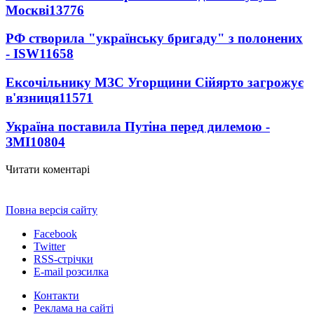
Москві
13776
РФ створила "українську бригаду" з полонених
- ISW
11658
Ексочільнику МЗС Угорщини Сійярто загрожує
в'язниця
11571
Україна поставила Путіна перед дилемою -
ЗМІ
10804
Читати коментарі
Повна версія сайту
Facebook
Twitter
RSS-стрічки
E-mail розсилка
Контакти
Реклама на сайті