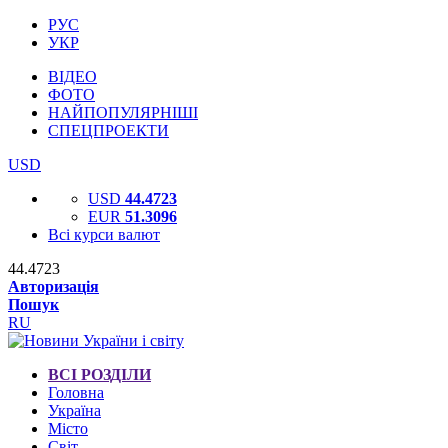
РУС
УКР
ВІДЕО
ФОТО
НАЙПОПУЛЯРНІШІ
СПЕЦПРОЕКТИ
USD
USD
44.4723
EUR
51.3096
Всі курси валют
44.4723
Авторизація
Пошук
RU
ВСІ РОЗДІЛИ
Головна
Україна
Місто
Світ