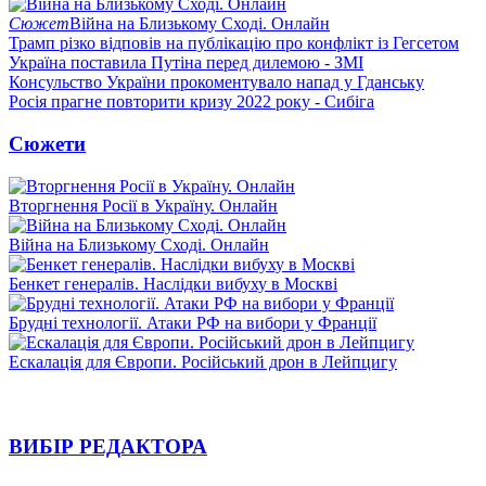
Сюжет
Війна на Близькому Сході. Онлайн
Трамп різко відповів на публікацію про конфлікт із Гегсетом
Україна поставила Путіна перед дилемою - ЗМІ
Консульство України прокоментувало напад у Гданську
Росія прагне повторити кризу 2022 року - Сибіга
Сюжети
Вторгнення Росії в Україну. Онлайн
Війна на Близькому Сході. Онлайн
Бенкет генералів. Наслідки вибуху в Москві
Брудні технології. Атаки РФ на вибори у Франції
Ескалація для Європи. Російський дрон в Лейпцигу
ВИБІР РЕДАКТОРА