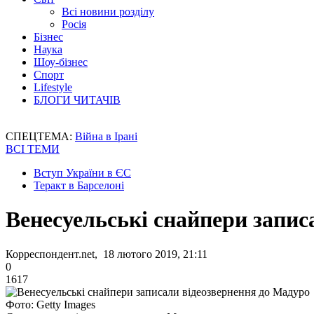
Всі новини розділу
Росія
Бізнес
Наука
Шоу-бізнес
Спорт
Lifestyle
БЛОГИ ЧИТАЧІВ
СПЕЦТЕМА:
Війна в Ірані
ВСІ ТЕМИ
Вступ України в ЄС
Теракт в Барселоні
Венесуельські снайпери запис
Корреспондент.net, 18 лютого 2019, 21:11
0
1617
Фото: Getty Images