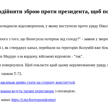
 здійняти зброю проти президента, щоб 
оприлюднили відеозвернення, у якому виступили проти уряду Ніко
го з того, що Венесуела потерпає від голоду?" - заявив у зверне
 і, як стверджує канал, перейшли на територію Колумбії вже біл
Мадуро з-за кордону, військові відповіли - "так".
ми повернулися. Щоб покласти край цьому корумпованому уряду, 
 танком Т-72.
закликав армію стати на сторону конституції
.
вання ведуть таємні переговори
з опозицією.
ш канал
https://t.me/korrespondentnet
.