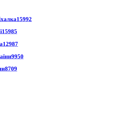
іхалка
15992
ї
15985
а
12987
раїни
9950
ни
8709