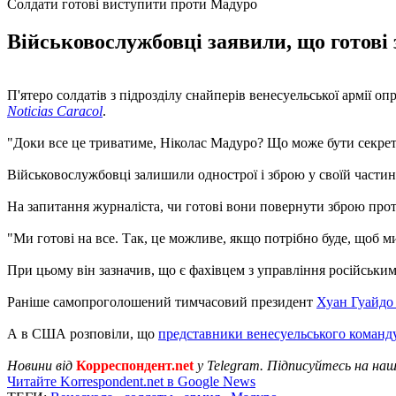
Солдати готові виступити проти Мадуро
Військовослужбовці заявили, що готові
П'ятеро солдатів з підрозділу снайперів венесуельської армії 
Noticias Caracol
.
"Доки все це триватиме, Ніколас Мадуро? Що може бути секретно
Військовослужбовці залишили однострої і зброю у своїй частині
На запитання журналіста, чи готові вони повернути зброю проти 
"Ми готові на все. Так, це можливе, якщо потрібно буде, щоб 
При цьому він зазначив, що є фахівцем з управління російським
Раніше самопроголошений тимчасовий президент
Хуан Гуайдо 
А в США розповіли, що
представники венесуельського команду
Новини від
Корреспондент.net
у Telegram. Підписуйтесь на на
Читайте Korrespondent.net в Google News