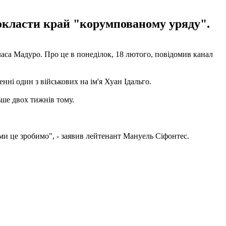
покласти край "корумпованому уряду".
ласа Мадуро. Про це в понеділок, 18 лютого, повідомив канал
нні один з військових на ім'я Хуан Ідальго.
ьше двох тижнів тому.
ми це зробимо", - заявив лейтенант Мануель Сіфонтес.