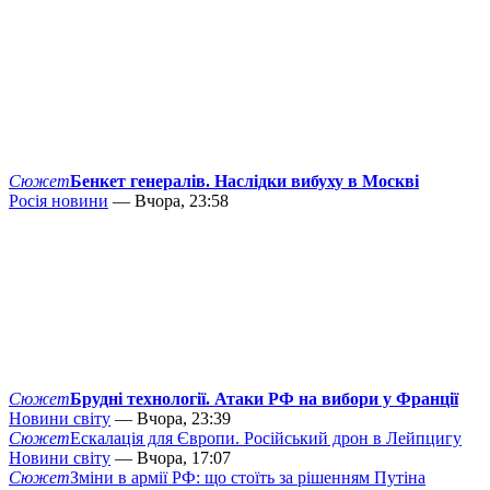
Сюжет
Бенкет генералів. Наслідки вибуху в Москві
Росія новини
— Вчора, 23:58
Сюжет
Брудні технології. Атаки РФ на вибори у Франції
Новини світу
— Вчора, 23:39
Сюжет
Ескалація для Європи. Російський дрон в Лейпцигу
Новини світу
— Вчора, 17:07
Сюжет
Зміни в армії РФ: що стоїть за рішенням Путіна