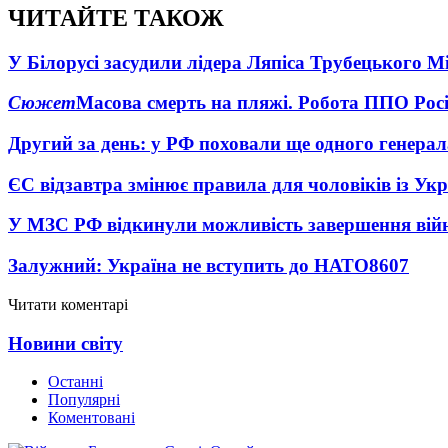
ЧИТАЙТЕ ТАКОЖ
У Білорусі засудили лідера Ляпіса Трубецького М
Сюжет
Масова смерть на пляжі. Робота ППО Росі
Другий за день: у РФ поховали ще одного генерал
ЄС відзавтра змінює правила для чоловіків із Ук
У МЗС РФ відкинули можливість завершення вій
Залужний: Україна не вступить до НАТО
8607
Читати коментарі
Новини світу
Останні
Популярні
Коментовані