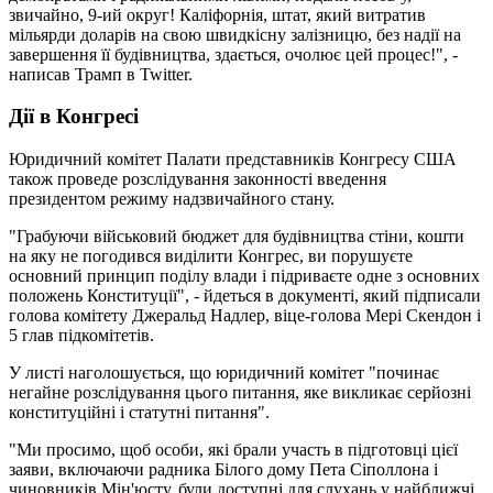
звичайно, 9-ий округ! Каліфорнія, штат, який витратив
мільярди доларів на свою швидкісну залізницю, без надії на
завершення її будівництва, здається, очолює цей процес!", -
написав Трамп в Twitter.
Дії в Конгресі
Юридичний комітет Палати представників Конгресу США
також проведе розслідування законності введення
президентом режиму надзвичайного стану.
"Грабуючи військовий бюджет для будівництва стіни, кошти
на яку не погодився виділити Конгрес, ви порушуєте
основний принцип поділу влади і підриваєте одне з основних
положень Конституції", - йдеться в документі, який підписали
голова комітету Джеральд Надлер, віце-голова Мері Скендон і
5 глав підкомітетів.
У листі наголошується, що юридичний комітет "починає
негайне розслідування цього питання, яке викликає серйозні
конституційні і статутні питання".
"Ми просимо, щоб особи, які брали участь в підготовці цієї
заяви, включаючи радника Білого дому Пета Сіполлона і
чиновників Мін'юсту, були доступні для слухань у найближчі