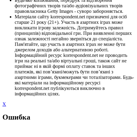
Будь-яке копіювання, передрук та відтворення
фотографічних творів та/або аудіовізуальних творів
правовласника Getty Images - суворо забороняється.
Матеріали сайту korrespondent.net призначені для осіб
старше 21 року (21+). Участь в азартних іграх може
викликати ігрову залежність. Дотримуйтесь правил
(принципів) відповідальної гри. При виявленні перших
ознак залежності негайно зверніться до спеціаліста.
Пам'ятайте, що участь в азартних іграх не може бути
джерелом доходів або альтернативою роботі.
Інформаційний ресурс korrespondent.net не проводить
ігри на реальні та/або віртуальні гроші, також сайт не
приймає ні в якій формі оплату ставок та інших
платежів, які пов’язані/можуть бути пов’язані з
азартними іграми, букмекерами чи тоталізаторами. Будь-
які матеріали на інформаційному ресурсі
korrespondent.net публікуються виключно в
інформаційних цілях.
X
Ошибка