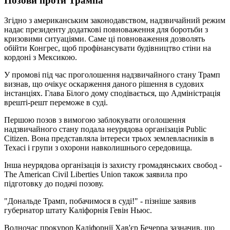
Позови проти Трампа
Згідно з американським законодавством, надзвичайний режим
надає президенту додаткові повноваження для боротьби з
кризовими ситуаціями. Саме ці повноваження дозволять
обійти Конгрес, щоб профінансувати будівництво стіни на
кордоні з Мексикою.
У промові під час проголошення надзвичайного стану Трамп
визнав, що очікує оскарження даного рішення в судових
інстанціях. Глава Білого дому сподівається, що Адміністрація
врешті-решт переможе в суді.
Першою позов з вимогою заблокувати оголошення
надзвичайного стану подала неурядова організація Public
Citizen. Вона представляла інтереси трьох землевласників в
Техасі і групи з охорони навколишнього середовища.
Інша неурядова організація із захисту громадянських свобод -
The American Civil Liberties Union також заявила про
підготовку до подачі позову.
"Дональде Трамп, побачимося в суді!" - пізніше заявив
губернатор штату Каліфорнія Гевін Ньюс.
Водночас прокурор Каліфорнії Хав'єр Бечерра зазначив, що