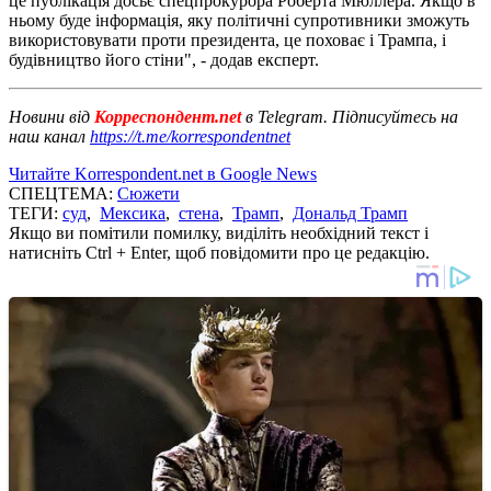
це публікація досьє спецпрокурора Роберта Мюллера. Якщо в
ньому буде інформація, яку політичні супротивники зможуть
використовувати проти президента, це поховає і Трампа, і
будівництво його стіни", - додав експерт.
Новини від
Корреспондент.net
в Telegram. Підписуйтесь на
наш канал
https://t.me/korrespondentnet
Читайте Korrespondent.net в Google News
СПЕЦТЕМА:
Сюжети
ТЕГИ:
суд
,
Мексика
,
стена
,
Трамп
,
Дональд Трамп
Якщо ви помітили помилку, виділіть необхідний текст і
натисніть Ctrl + Enter, щоб повідомити про це редакцію.