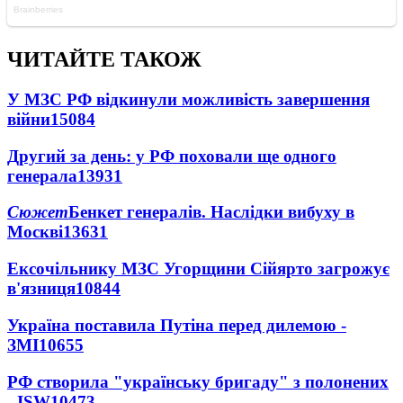
ЧИТАЙТЕ ТАКОЖ
У МЗС РФ відкинули можливість завершення
війни
15084
Другий за день: у РФ поховали ще одного
генерала
13931
Сюжет
Бенкет генералів. Наслідки вибуху в
Москві
13631
Ексочільнику МЗС Угорщини Сійярто загрожує
в'язниця
10844
Україна поставила Путіна перед дилемою -
ЗМІ
10655
РФ створила "українську бригаду" з полонених
- ISW
10473