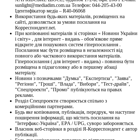
sunlight@mediadim.com.ua
Телефон: 044-205-43-00
Ідентифікатор медіа – R40-06068
Використання будь-яких матеріалів, розміщених на
сайті, дозволяється за умови посилання на
Корреспондент.net.
При копіюванні матеріалів зі сторінки « Новини України
і світу» , для інтернет - видань - обов'язкове пряме
відкрите для пошукових систем гіперпосилання .
Посилання має бути розміщена в незалежності від
повного або часткового використання матеріалів.
Гіперпосилання ( для інтернет - видань) - повинна бути
розміщена в підзаголовку або в першому абзаці
матеріалу.
Новини з позначками "Думка", "Експертиза", "Заява",
"Регіони", "Гроші", "Влада", "Вибори", "Тест-драйв",
"Спецпроекти", "Промо" публікуються на правах
реклами.
Розділ Спецпроекти створюється спільно з
комерційними партнерами.
Будь яке копіювання, публікація, передрук, чи наступне
поширення інформації, що містить посилання на
"Інтерфакс-Україна", EPA / UPG, суворо забороняється.
Власник веб-сторінки в розділі Я-Корреспондент є автор
публікації.