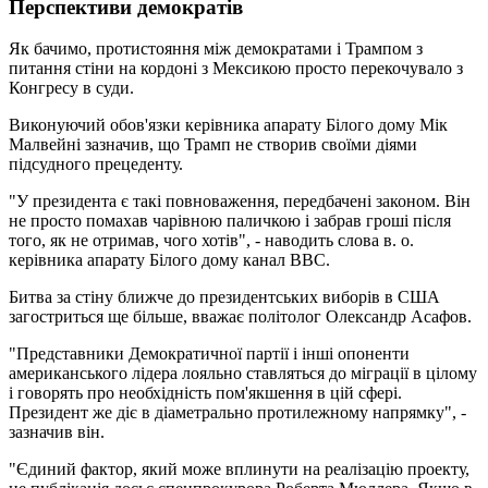
Перспективи демократів
Як бачимо, протистояння між демократами і Трампом з
питання стіни на кордоні з Мексикою просто перекочувало з
Конгресу в суди.
Виконуючий обов'язки керівника апарату Білого дому Мік
Малвейні зазначив, що Трамп не створив своїми діями
підсудного прецеденту.
"У президента є такі повноваження, передбачені законом. Він
не просто помахав чарівною паличкою і забрав гроші після
того, як не отримав, чого хотів", - наводить слова в. о.
керівника апарату Білого дому канал BBC.
Битва за стіну ближче до президентських виборів в США
загостриться ще більше, вважає політолог Олександр Асафов.
"Представники Демократичної партії і інші опоненти
американського лідера лояльно ставляться до міграції в цілому
і говорять про необхідність пом'якшення в цій сфері.
Президент же діє в діаметрально протилежному напрямку", -
зазначив він.
"Єдиний фактор, який може вплинути на реалізацію проекту,