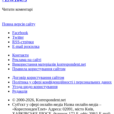
Читати коментарі
Повна версія сайту
Facebook
Twitter
RSS-стрічки
E-mail розсилка
Контакти
Реклама на сайті
Використання матеріалів korrespondent.net
Правила користування сайтом
Договір користування сайтом
Політика у сфері конфіденційності і персональних даних
Угода щодо користування
Редакція
© 2000-2026, Korrespondent.net
Суб'єкт у сфері онлайн-медіа Назва онлайн-медіа –
«КореспонденТ.net» Адреса: 02091, місто Київ,
ХАРКІВСЬКЕ ШОСЕ, будинок 172-Б, офіс 208/1 E-mail: