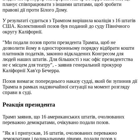
планує співпрацювати з іншими штатами, щоб зробити
правові дії проти Білого Дому.
У результаті судиться з Трампом вирішила коаліція з 16 штатів
США. Колективний позов був поданий до суду Північного
округу Каліфорнії.
"Ми подали позов проти президента Трампа, щоб не
дозволити йому в односторонньому порядку відібрати кошти
платників податків, законно відкладених Конгресом для
людей наших штатів. Для більшості з нас офіс президентства
не є місцем для театру", - заявив генеральний прокурор
Каліфорнії Хав'єр Бечерра.
Позов вимагає попереднього наказу судді, який би зупинив дії
Трампа в рамках надзвичайної ситуації на момент розгляду
справи в суді.
Реакція президента
Трамп заявив, що 16 американських штатів, очолюваних
переважно демократами, очікувано подали позов.
"Як я і припускав, 16 штатів, очолюваних переважно
демократами і радикальними лівими, подали позов у,