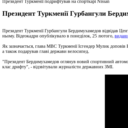
Президент Туркменії подрифтував на спорткарі Nissan
Президент Туркменії Гурбангули Бердим
Президент Туркменії Гурбангули Бердимухамедов відвідав Цент
ньому. Відеокадри опублікувало в понеділок, 25 лютого,
видан
Як зазначається, глава МВС Туркменії Ісгендер Мулик доповів Б
а також подарував главі держави велосипед.
"Президент Бердимухамедов оглянув новий спортивний автомоб
клас дрифту", - відзвітували журналісти державних ЗМІ.