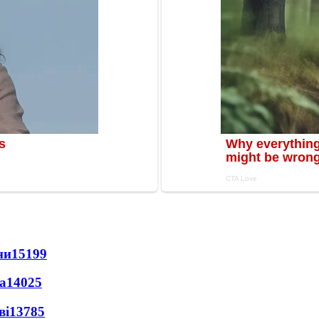
ни
15199
а
14025
ві
13785