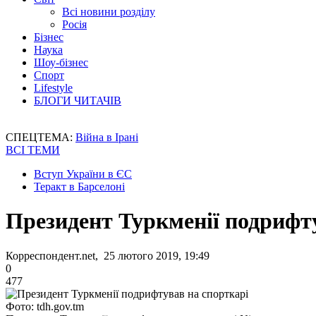
Всі новини розділу
Росія
Бізнес
Наука
Шоу-бізнес
Спорт
Lifestyle
БЛОГИ ЧИТАЧІВ
СПЕЦТЕМА:
Війна в Ірані
ВСІ ТЕМИ
Вступ України в ЄС
Теракт в Барселоні
Президент Туркменії подрифт
Корреспондент.net, 25 лютого 2019, 19:49
0
477
Фото: tdh.gov.tm