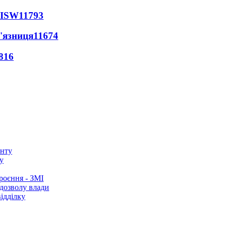
 ISW
11793
'язниця
11674
816
у
роєння - ЗМІ
 дозволу влади
ідділку