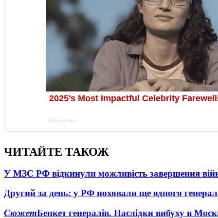
ЧИТАЙТЕ ТАКОЖ
У МЗС РФ відкинули можливість завершення вій
Другий за день: у РФ поховали ще одного генерал
Сюжет
Бенкет генералів. Наслідки вибуху в Моск