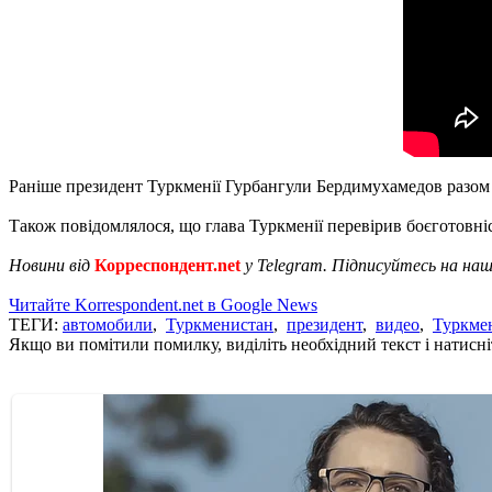
Раніше президент Туркменії Гурбангули Бердимухамедов разом 
Також повідомлялося, що глава Туркменії перевірив боєготовні
Новини від
Корреспондент.net
у Telegram. Підписуйтесь на на
Читайте Korrespondent.net в Google News
ТЕГИ:
автомобили
,
Туркменистан
,
президент
,
видео
,
Туркме
Якщо ви помітили помилку, виділіть необхідний текст і натисніт