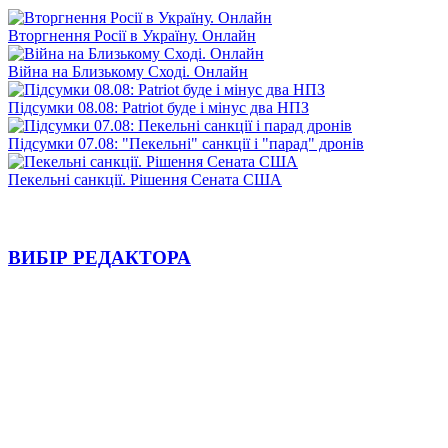
Вторгнення Росії в Україну. Онлайн
Війна на Близькому Сході. Онлайн
Підсумки 08.08: Patriot буде і мінус два НПЗ
Підсумки 07.08: "Пекельні" санкції і "парад" дронів
Пекельні санкції. Рішення Сената США
ВИБІР РЕДАКТОРА