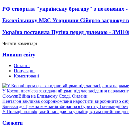
РФ створила "українську бригаду" з полонених -
Ексочільнику МЗС Угорщини Сійярто загрожує в
Україна поставила Путіна перед дилемою - ЗМІ
10
Читати коментарі
Новини світу
Останні
Популярні
Коментовані
У Косові прем'єра закидали яйцями під час засідання парламент
Сюжет
Війна на Близькому Сході. Онлайн
Пентагон закликав оборонкомпанії наростити виробництво озб
Близька до Трампа компанія збирається бурити у Гренландії без
У Польщі чоловік, який нападав на українців, сам прийшов до в
Сюжети