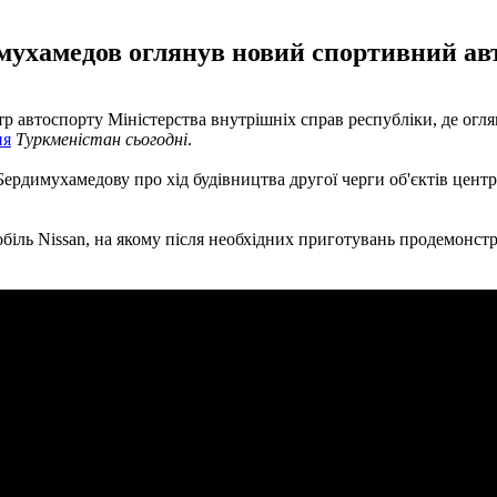
ухамедов оглянув новий спортивний авто
р автоспорту Міністерства внутрішніх справ республіки, де огл
ня
Туркменістан сьогодні
.
ердимухамедову про хід будівництва другої черги об'єктів центр
іль Nissan, на якому після необхідних приготувань продемонст