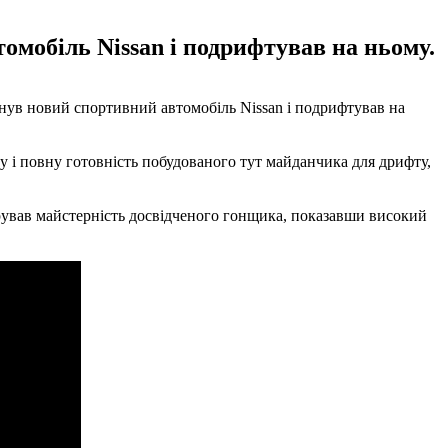
мобіль Nissan і подрифтував на ньому.
янув новий спортивний автомобіль Nissan і подрифтував на
у і повну готовність побудованого тут майданчика для дрифту,
рував майстерність досвідченого гонщика, показавши високий