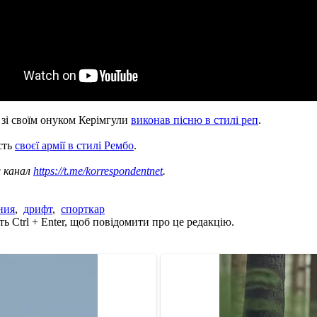
зі своїм онуком Керімгули
виконав пісню в стилі реп
.
сть
своєї армії в стилі Рембо
.
ш канал
https://t.me/korrespondentnet
.
ния
,
дрифт
,
спорткар
ь Ctrl + Enter, щоб повідомити про це редакцію.