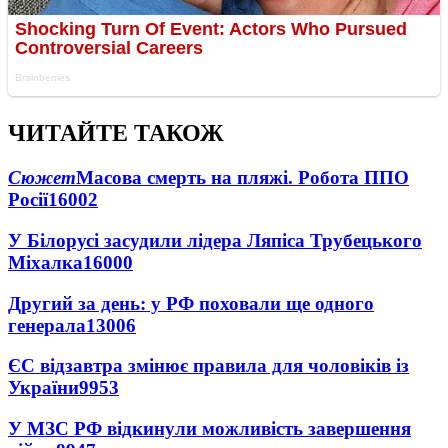
ЧИТАЙТЕ ТАКОЖ
Сюжет
Масова смерть на пляжі. Робота ППО
Росії
16002
У Білорусі засудили лідера Ляпіса Трубецького
Міхалка
16000
Другий за день: у РФ поховали ще одного
генерала
13006
ЄС відзавтра змінює правила для чоловіків із
України
9953
У МЗС РФ відкинули можливість завершення