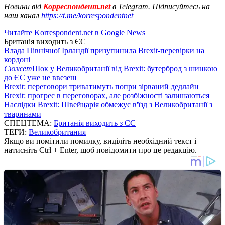
Новини від
Корреспондент.net
в Telegram. Підписуйтесь на
наш канал
https://t.me/korrespondentnet
Читайте Korrespondent.net в Google News
Британія виходить з ЄС
Влада Північної Ірландії призупинила Brexit-перевірки на
кордоні
Сюжет
Шок у Великобританії від Brexit: бутерброд з шинкою
до ЄС уже не ввезеш
Brexit: переговори триватимуть попри зірваний дедлайн
Brexit: прогрес в переговорах, але розбіжності залишаються
Наслідки Brexit: Швейцарія обмежує в'їзд з Великобританії з
тваринами
СПЕЦТЕМА:
Британія виходить з ЄС
ТЕГИ:
Великобритания
Якщо ви помітили помилку, виділіть необхідний текст і
натисніть Ctrl + Enter, щоб повідомити про це редакцію.