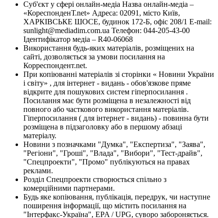
Суб'єкт у сфері онлайн-медіа Назва онлайн-медіа –
«КореспонденТ.net» Адреса: 02091, місто Київ,
ХАРКІВСЬКЕ ШОСЕ, будинок 172-Б, офіс 208/1 E-mail:
sunlight@mediadim.com.ua
Телефон: 044-205-43-00
Ідентифікатор медіа – R40-06068
Використання будь-яких матеріалів, розміщених на
сайті, дозволяється за умови посилання на
Корреспондент.net.
При копіюванні матеріалів зі сторінки « Новини України
і світу» , для інтернет - видань - обов'язкове пряме
відкрите для пошукових систем гіперпосилання .
Посилання має бути розміщена в незалежності від
повного або часткового використання матеріалів.
Гіперпосилання ( для інтернет - видань) - повинна бути
розміщена в підзаголовку або в першому абзаці
матеріалу.
Новини з позначками "Думка", "Експертиза", "Заява",
"Регіони", "Гроші", "Влада", "Вибори", "Тест-драйв",
"Спецпроекти", "Промо" публікуються на правах
реклами.
Розділ Спецпроекти створюється спільно з
комерційними партнерами.
Будь яке копіювання, публікація, передрук, чи наступне
поширення інформації, що містить посилання на
"Інтерфакс-Україна", EPA / UPG, суворо забороняється.