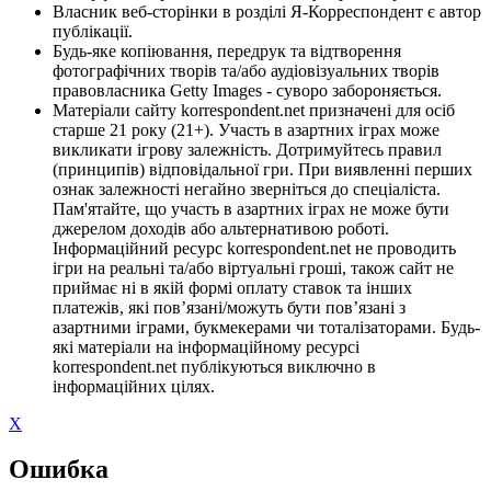
Власник веб-сторінки в розділі Я-Корреспондент є автор
публікації.
Будь-яке копіювання, передрук та відтворення
фотографічних творів та/або аудіовізуальних творів
правовласника Getty Images - суворо забороняється.
Матеріали сайту korrespondent.net призначені для осіб
старше 21 року (21+). Участь в азартних іграх може
викликати ігрову залежність. Дотримуйтесь правил
(принципів) відповідальної гри. При виявленні перших
ознак залежності негайно зверніться до спеціаліста.
Пам'ятайте, що участь в азартних іграх не може бути
джерелом доходів або альтернативою роботі.
Інформаційний ресурс korrespondent.net не проводить
ігри на реальні та/або віртуальні гроші, також сайт не
приймає ні в якій формі оплату ставок та інших
платежів, які пов’язані/можуть бути пов’язані з
азартними іграми, букмекерами чи тоталізаторами. Будь-
які матеріали на інформаційному ресурсі
korrespondent.net публікуються виключно в
інформаційних цілях.
X
Ошибка