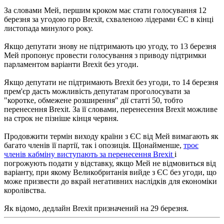
За словами Мей, першим кроком має стати голосування 12
березня за угодою про Brexit, схваленою лідерами ЄС в кінці
листопада минулого року.
Якщо депутати знову не підтримають цю угоду, то 13 березня
Мей пропонує провести голосування з приводу підтримки
парламентом варіанти Brexit без угоди.
Якщо депутати не підтримають Brexit без угоди, то 14 березня
прем'єр дасть можливість депутатам проголосувати за
"коротке, обмежене розширення" дії статті 50, тобто
перенесення Brexit. За її словами, перенесення Brexit можливе
на строк не пізніше кінця червня.
Продовжити термін виходу країни з ЄС від Мей вимагають як
багато членів її партії, так і опозиція. Щонайменше,
троє
членів кабміну виступають за перенесення Brexit
і
погрожують подати у відставку, якщо Мей не відмовиться від
варіанту, при якому Великобританія вийде з ЄС без угоди, що
може призвести до вкрай негативних наслідків для економіки
королівства.
Як відомо, дедлайн Brexit призначений на 29 березня.