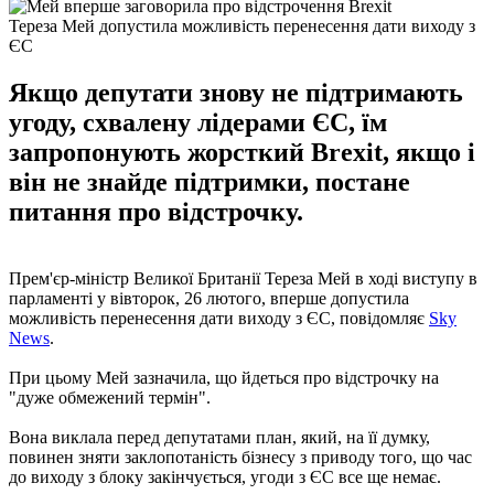
Тереза Мей допустила можливість перенесення дати виходу з
ЄС
Якщо депутати знову не підтримають
угоду, схвалену лідерами ЄС, їм
запропонують жорсткий Brexit, якщо і
він не знайде підтримки, постане
питання про відстрочку.
Прем'єр-міністр Великої Британії Тереза ​​Мей в ході виступу в
парламенті у вівторок, 26 лютого, вперше допустила
можливість перенесення дати виходу з ЄС, повідомляє
Sky
News
.
При цьому Мей зазначила, що йдеться про відстрочку на
"дуже обмежений термін".
Вона виклала перед депутатами план, який, на її думку,
повинен зняти заклопотаність бізнесу з приводу того, що час
до виходу з блоку закінчується, угоди з ЄС все ще немає.