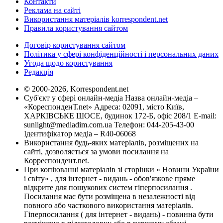
Контакти
Реклама на сайті
Використання матеріалів korrespondent.net
Правила користування сайтом
Договір користування сайтом
Політика у сфері конфіденційності і персональних даних
Угода щодо користування
Редакція
© 2000-2026, Korrespondent.net
Суб'єкт у сфері онлайн-медіа Назва онлайн-медіа –
«КореспонденТ.net» Адреса: 02091, місто Київ,
ХАРКІВСЬКЕ ШОСЕ, будинок 172-Б, офіс 208/1 E-mail:
sunlight@mediadim.com.ua
Телефон: 044-205-43-00
Ідентифікатор медіа – R40-06068
Використання будь-яких матеріалів, розміщених на
сайті, дозволяється за умови посилання на
Корреспондент.net.
При копіюванні матеріалів зі сторінки « Новини України
і світу» , для інтернет - видань - обов'язкове пряме
відкрите для пошукових систем гіперпосилання .
Посилання має бути розміщена в незалежності від
повного або часткового використання матеріалів.
Гіперпосилання ( для інтернет - видань) - повинна бути