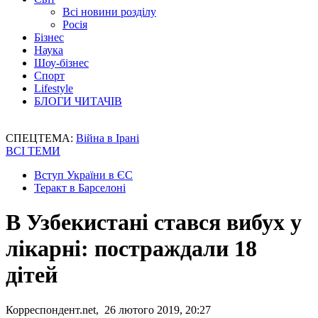
Всі новини розділу
Росія
Бізнес
Наука
Шоу-бізнес
Спорт
Lifestyle
БЛОГИ ЧИТАЧІВ
СПЕЦТЕМА:
Війна в Ірані
ВСІ ТЕМИ
Вступ України в ЄС
Теракт в Барселоні
В Узбекистані стався вибух у
лікарні: постраждали 18
дітей
Корреспондент.net, 26 лютого 2019, 20:27