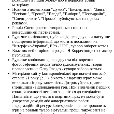
розміщена в підзаголовку або в першому абзаці
матеріалу.
Новини з позначками "Думка", "Експертиза", "Заява",
"Регіони", "Гроші", "Влада", "Вибори", "Тест-драйв",
"Спецпроекти", "Промо" публікуються на правах
реклами.
Розділ Спецпроекти створюється спільно з
комерційними партнерами.
Будь яке копіювання, публікація, передрук, чи наступне
поширення інформації, що містить посилання на
"Інтерфакс-Україна", EPA / UPG, суворо забороняється.
Власник веб-сторінки в розділі Я-Корреспондент є автор
публікації.
Будь-яке копіювання, передрук та відтворення
фотографічних творів та/або аудіовізуальних творів
правовласника Getty Images - суворо забороняється.
Матеріали сайту korrespondent.net призначені для осіб
старше 21 року (21+). Участь в азартних іграх може
викликати ігрову залежність. Дотримуйтесь правил
(принципів) відповідальної гри. При виявленні перших
ознак залежності негайно зверніться до спеціаліста.
Пам'ятайте, що участь в азартних іграх не може бути
джерелом доходів або альтернативою роботі.
Інформаційний ресурс korrespondent.net не проводить
ігри на реальні та/або віртуальні гроші, також сайт не