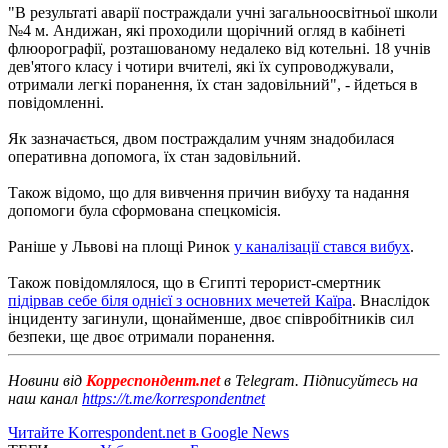
"В результаті аварії постраждали учні загальноосвітньої школи
№4 м. Андижан, які проходили щорічний огляд в кабінеті
флюорографії, розташованому недалеко від котельні. 18 учнів
дев'ятого класу і чотири вчителі, які їх супроводжували,
отримали легкі поранення, їх стан задовільний", - йдеться в
повідомленні.
Як зазначається, двом постраждалим учням знадобилася
оперативна допомога, їх стан задовільний.
Також відомо, що для вивчення причин вибуху та надання
допомоги була сформована спецкомісія.
Раніше у Львові на площі Ринок
у каналізації стався вибух
.
Також повідомлялося, що в Єгипті терорист-смертник
підірвав себе біля однієї з основних мечетей Каїра
. Внаслідок
інциденту загинули, щонайменше, двоє співробітників сил
безпеки, ще двоє отримали поранення.
Новини від
Корреспондент.net
в Telegram. Підписуйтесь на
наш канал
https://t.me/korrespondentnet
Читайте Korrespondent.net в Google News