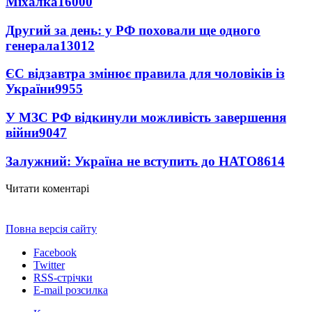
Міхалка
16000
Другий за день: у РФ поховали ще одного
генерала
13012
ЄС відзавтра змінює правила для чоловіків із
України
9955
У МЗС РФ відкинули можливість завершення
війни
9047
Залужний: Україна не вступить до НАТО
8614
Читати коментарі
Повна версія сайту
Facebook
Twitter
RSS-стрічки
E-mail розсилка