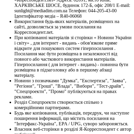
ХАРКІВСЬКЕ ШОСЕ, будинок 172-Б, офіс 208/1 E-mail:
sunlight@mediadim.com.ua
Телефон: 044-205-43-00
Ідентифікатор медіа – R40-06068
Використання будь-яких матеріалів, розміщених на
сайті, дозволяється за умови посилання на
Корреспондент.net.
При копіюванні матеріалів зі сторінки « Новини України
і світу» , для інтернет - видань - обов'язкове пряме
відкрите для пошукових систем гіперпосилання .
Посилання має бути розміщена в незалежності від
повного або часткового використання матеріалів.
Гіперпосилання ( для інтернет - видань) - повинна бути
розміщена в підзаголовку або в першому абзаці
матеріалу.
Новини з позначками "Думка", "Експертиза", "Заява",
"Регіони", "Гроші", "Влада", "Вибори", "Тест-драйв",
"Спецпроекти", "Промо" публікуються на правах
реклами.
Розділ Спецпроекти створюється спільно з
комерційними партнерами.
Будь яке копіювання, публікація, передрук, чи наступне
поширення інформації, що містить посилання на
"Інтерфакс-Україна", EPA / UPG, суворо забороняється.
Власник веб-сторінки в розділі Я-Корреспондент є автор