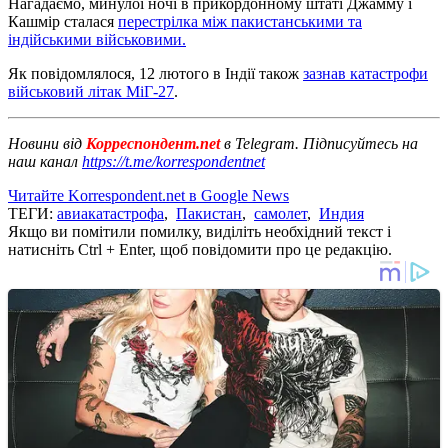
Нагадаємо, минулої ночі в прикордонному штаті Джамму і
Кашмір сталася
перестрілка між пакистанськими та
індійськими військовими.
Як повідомлялося, 12 лютого в Індії також
зазнав катастрофи
військовий літак МіГ-27
.
Новини від
Корреспондент.net
в Telegram. Підписуйтесь на
наш канал
https://t.me/korrespondentnet
Читайте Korrespondent.net в Google News
ТЕГИ:
авиакатастрофа
,
Пакистан
,
самолет
,
Индия
Якщо ви помітили помилку, виділіть необхідний текст і
натисніть Ctrl + Enter, щоб повідомити про це редакцію.