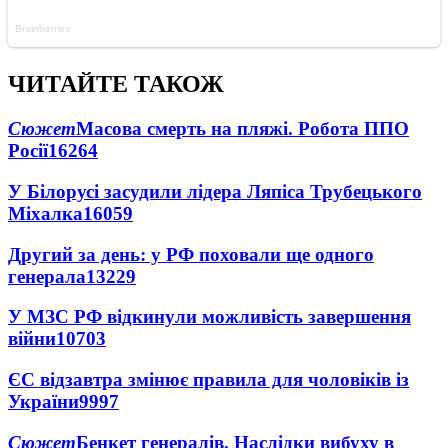
ЧИТАЙТЕ ТАКОЖ
Сюжет
Масова смерть на пляжі. Робота ППО
Росії
16264
У Білорусі засудили лідера Ляпіса Трубецького
Міхалка
16059
Другий за день: у РФ поховали ще одного
генерала
13229
У МЗС РФ відкинули можливість завершення
війни
10703
ЄС відзавтра змінює правила для чоловіків із
України
9997
Сюжет
Бенкет генералів. Наслідки вибуху в