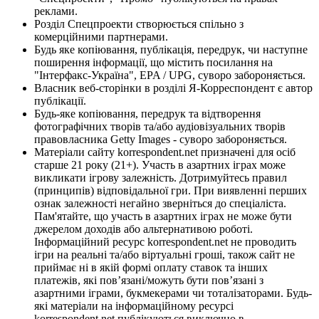
реклами.
Розділ Спецпроекти створюється спільно з
комерційними партнерами.
Будь яке копіювання, публікація, передрук, чи наступне
поширення інформації, що містить посилання на
"Інтерфакс-Україна", EPA / UPG, суворо забороняється.
Власник веб-сторінки в розділі Я-Корреспондент є автор
публікації.
Будь-яке копіювання, передрук та відтворення
фотографічних творів та/або аудіовізуальних творів
правовласника Getty Images - суворо забороняється.
Матеріали сайту korrespondent.net призначені для осіб
старше 21 року (21+). Участь в азартних іграх може
викликати ігрову залежність. Дотримуйтесь правил
(принципів) відповідальної гри. При виявленні перших
ознак залежності негайно зверніться до спеціаліста.
Пам'ятайте, що участь в азартних іграх не може бути
джерелом доходів або альтернативою роботі.
Інформаційний ресурс korrespondent.net не проводить
ігри на реальні та/або віртуальні гроші, також сайт не
приймає ні в якій формі оплату ставок та інших
платежів, які пов’язані/можуть бути пов’язані з
азартними іграми, букмекерами чи тоталізаторами. Будь-
які матеріали на інформаційному ресурсі
korrespondent.net публікуються виключно в