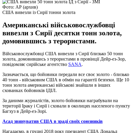
Фото: АР (архив)
США вивезли із Сирії тонни золота
Американські військовослужбовці
вивезли з Сирії десятки тонн золота,
домовившись з терористами.
Військовослужбовці США вивезли з Сирії близько 50 тонн
золота, домовившись з терористами в провінції Дейр-ез-Зор,
повідомляє сирійське агентство
SANA
.
Зазначається, що бойовики передали все своє золото - близько
40 тонн - військовим США в обмін на гарантії безпеки. Ще 10
тонн золота американські військові знайшли в інших
схованках бойовиків ІДІЛ.
За даними журналістів, золото бойовики награбували на
території Іраку і Сирії і сховали в околицях населеного пункту
Багхуз в Дейр-ез-Зорі.
Асад звинуватив США в зраді своїх союзників
Нагадаємо, в грудні 2018 року президент США Дональд