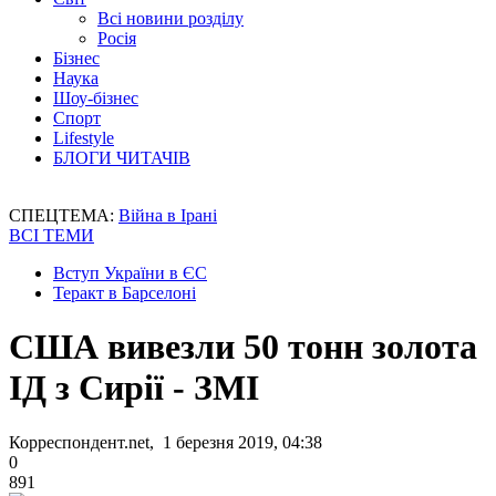
Всі новини розділу
Росія
Бізнес
Наука
Шоу-бізнес
Спорт
Lifestyle
БЛОГИ ЧИТАЧІВ
СПЕЦТЕМА:
Війна в Ірані
ВСІ ТЕМИ
Вступ України в ЄС
Теракт в Барселоні
США вивезли 50 тонн золота
ІД з Сирії - ЗМІ
Корреспондент.net, 1 березня 2019, 04:38
0
891