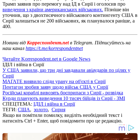
Трамп заявив про перемогу над ІД в Сирії і оголосив про
виведення з країни американських військових.
Пізніше він
уточнив, що з двохтисячного військового контингенту США в
Сирії залишаться не 200 військових, як планувалося раніше, а
400.
Новини від
Корреспондент.net
в Telegram. Підписуйтесь на
наш канал
https://t.me/korrespondentnet
Читайте Korrespondent.net в Google News
ІДІЛ і війна в Сирії
У США заявили, що три дні завдавали авіаударів по цілях у
Сирії
МАГАТЕ виявило сліди урану на об'єкті в Сирії
Пентагон зробив заяву щодо військ США у Сирії
Російські кораблі вивозять боєприпаси з Сирії - розвідка
Курди планують виведення 10 тисяч бійців із Сирії - ЗМІ
СПЕЦТЕМА:
ІДІЛ і війна в Сирії
ТЕГИ:
США
,
золото
,
Сирия
Якщо ви помітили помилку, виділіть необхідний текст і
натисніть Ctrl + Enter, щоб повідомити про це редакцію.