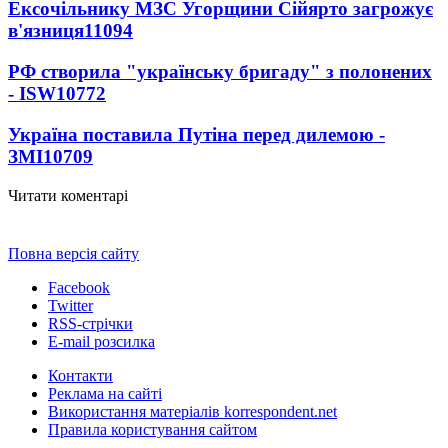
Ексочільнику МЗС Угорщини Сійярто загрожує
в'язниця
11094
РФ створила "українську бригаду" з полонених
- ISW
10772
Україна поставила Путіна перед дилемою -
ЗМІ
10709
Читати коментарі
Повна версія сайту
Facebook
Twitter
RSS-стрічки
E-mail розсилка
Контакти
Реклама на сайті
Використання матеріалів korrespondent.net
Правила користування сайтом