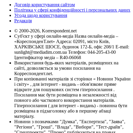
Договір користування сайтом
Політика у сфері конфіденційності і персональних даних
Угода щодо користування
Редакція
© 2000-2026, Korrespondent.net
Суб'єкт у сфері онлайн-медіа Назва онлайн-медіа –
«КореспонденТ.net» Адреса: 02091, місто Київ,
ХАРКІВСЬКЕ ШОСЕ, будинок 172-Б, офіс 208/1 E-mail:
sunlight@mediadim.com.ua
Телефон: 044-205-43-00
Ідентифікатор медіа – R40-06068
Використання будь-яких матеріалів, розміщених на
сайті, дозволяється за умови посилання на
Корреспондент.net.
При копіюванні матеріалів зі сторінки « Новини України
і світу» , для інтернет - видань - обов'язкове пряме
відкрите для пошукових систем гіперпосилання .
Посилання має бути розміщена в незалежності від
повного або часткового використання матеріалів.
Гіперпосилання ( для інтернет - видань) - повинна бути
розміщена в підзаголовку або в першому абзаці
матеріалу.
Новини з позначками "Думка", "Експертиза", "Заява",
"Регіони", "Гроші", "Влада", "Вибори", "Тест-драйв",
"Спецпроекти", "Промо" публікуються на правах