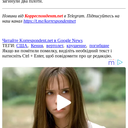
загинули два пілоти.
Новини від
Корреспондент.net
в Telegram. Підписуйтесь на
наш канал
https://t.me/korrespondentnet
Читайте Korrespondent.net в Google News
ТЕГИ:
США
,
Кения
,
вертолет
,
крушение
,
погибшие
Якщо ви помітили помилку, виділіть необхідний текст і
натисніть Ctrl + Enter, щоб повідомити про це редакцію.