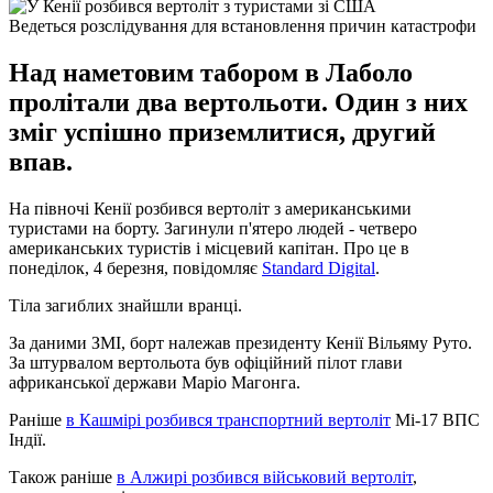
Ведеться розслідування для встановлення причин катастрофи
Над наметовим табором в Лаболо
пролітали два вертольоти. Один з них
зміг успішно приземлитися, другий
впав.
На півночі Кенії розбився вертоліт з американськими
туристами на борту. Загинули п'ятеро людей - четверо
американських туристів і місцевий капітан. Про це в
понеділок, 4 березня, повідомляє
Standard Digital
.
Тіла загиблих знайшли вранці.
За даними ЗМІ, борт належав президенту Кенії Вільяму Руто.
За штурвалом вертольота був офіційний пілот глави
африканської держави Маріо Магонга.
Раніше
в Кашмірі розбився транспортний вертоліт
Мі-17 ВПС
Індії.
Також раніше
в Алжирі розбився військовий вертоліт
,