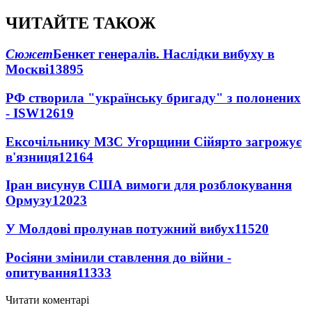
ЧИТАЙТЕ ТАКОЖ
Сюжет
Бенкет генералів. Наслідки вибуху в
Москві
13895
РФ створила "українську бригаду" з полонених
- ISW
12619
Ексочільнику МЗС Угорщини Сійярто загрожує
в'язниця
12164
Іран висунув США вимоги для розблокування
Ормузу
12023
У Молдові пролунав потужний вибух
11520
Росіяни змінили ставлення до війни -
опитування
11333
Читати коментарі