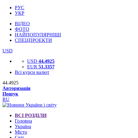
РУС
УКР
ВІДЕО
ФОТО
НАЙПОПУЛЯРНІШІ
СПЕЦПРОЕКТИ
USD
USD
44.4925
EUR
51.3357
Всі курси валют
44.4925
Авторизація
Пошук
RU
ВСІ РОЗДІЛИ
Головна
Україна
Місто
Світ