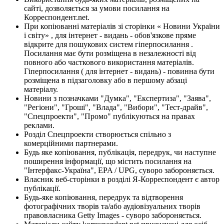
сайті, дозволяється за умови посилання на
Корреспондент.net.
При копіюванні матеріалів зі сторінки « Новини України
і світу» , для інтернет - видань - обов'язкове пряме
відкрите для пошукових систем гіперпосилання .
Посилання має бути розміщена в незалежності від
повного або часткового використання матеріалів.
Гіперпосилання ( для інтернет - видань) - повинна бути
розміщена в підзаголовку або в першому абзаці
матеріалу.
Новини з позначками "Думка", "Експертиза", "Заява",
"Регіони", "Гроші", "Влада", "Вибори", "Тест-драйв",
"Спецпроекти", "Промо" публікуються на правах
реклами.
Розділ Спецпроекти створюється спільно з
комерційними партнерами.
Будь яке копіювання, публікація, передрук, чи наступне
поширення інформації, що містить посилання на
"Інтерфакс-Україна", EPA / UPG, суворо забороняється.
Власник веб-сторінки в розділі Я-Корреспондент є автор
публікації.
Будь-яке копіювання, передрук та відтворення
фотографічних творів та/або аудіовізуальних творів
правовласника Getty Images - суворо забороняється.