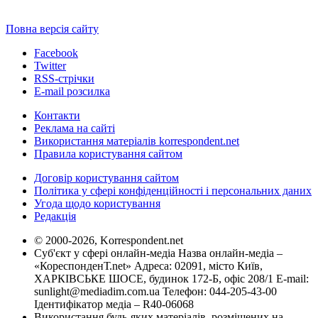
Повна версія сайту
Facebook
Twitter
RSS-стрічки
E-mail розсилка
Контакти
Реклама на сайті
Використання матеріалів korrespondent.net
Правила користування сайтом
Договір користування сайтом
Політика у сфері конфіденційності і персональних даних
Угода щодо користування
Редакція
© 2000-2026, Korrespondent.net
Суб'єкт у сфері онлайн-медіа Назва онлайн-медіа –
«КореспонденТ.net» Адреса: 02091, місто Київ,
ХАРКІВСЬКЕ ШОСЕ, будинок 172-Б, офіс 208/1 E-mail:
sunlight@mediadim.com.ua
Телефон: 044-205-43-00
Ідентифікатор медіа – R40-06068
Використання будь-яких матеріалів, розміщених на