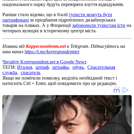
національного парку будуть перевіряти взуття відвідувачів.
Раніше стало відомо, що в Італії
туристи можуть бути
оштрафовані
за придбання підроблених дизайнерських
товарів на пляжах. А у Флоренції
заборонили туристам їсти
на
чотирьох вулицях в історичному центрі міста.
Новини від
Корреспондент.net
в Telegram. Підписуйтесь на
наш канал
https://t.me/korrespondentnet
Читайте Korrespondent.net в Google News
ТЕГИ:
Италия
,
штраф
,
штрафы
,
обувь
,
Спасательная
служба
,
спасатель
Якщо ви помітили помилку, виділіть необхідний текст і
натисніть Ctrl + Enter, щоб повідомити про це редакцію.