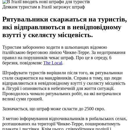
Деяким туристам в Італії загрожує штраф
Рятувальники скаржаться на туристів,
які відправляються в невідповідному
взутті у скелясту місцевість.
Туристам заборонено ходити в шльопанцях відомою
італійською береговою лінією Чінкве-Терре. За недотримання
правил на порушників чекає штраф. Про це в середу, 6
березня, повідомляє
The Local
.
Штрафувати туристів вирішили після того, як рятувальники
стали скаржитися на мандрівників. Справа в тому, що люди
відправляються в невідповідному взутті у скелясту місцевість
в Лігурії і опиняються в небезпечній для життя ситуації.
Проводилось чимало рятувальних робіт, на які витрачалися
великі суми грошей.
Зазначається, що штраф може скласти до 2500 євро.
З метою інформування відпочивальників в рибальських селах,
розташованих на території Чінкве-Терре, поширюватимуть
плакати і листівки. Крім цього, співробітники поліції і