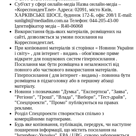
Суб'єкт у сфері онлайн-медіа Назва онлайн-медіа –
«КореспонденТ.net» Адреса: 02091, місто Київ,
ХАРКІВСЬКЕ ШОСЕ, будинок 172-Б, офіс 208/1 E-mail:
sunlight@mediadim.com.ua
Телефон: 044-205-43-00
Ідентифікатор медіа – R40-06068
Використання будь-яких матеріалів, розміщених на
сайті, дозволяється за умови посилання на
Корреспондент.net.
При копіюванні матеріалів зі сторінки « Новини України
і світу» , для інтернет - видань - обов'язкове пряме
відкрите для пошукових систем гіперпосилання .
Посилання має бути розміщена в незалежності від
повного або часткового використання матеріалів.
Гіперпосилання ( для інтернет - видань) - повинна бути
розміщена в підзаголовку або в першому абзаці
матеріалу.
Новини з позначками "Думка", "Експертиза", "Заява",
"Регіони", "Гроші", "Влада", "Вибори", "Тест-драйв",
"Спецпроекти", "Промо" публікуються на правах
реклами.
Розділ Спецпроекти створюється спільно з
комерційними партнерами.
Будь яке копіювання, публікація, передрук, чи наступне
поширення інформації, що містить посилання на
"Інтерфакс-Україна", EPA / UPG, суворо забороняється.