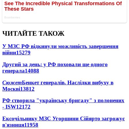
ЧИТАЙТЕ ТАКОЖ
У МЗС РФ відкинули можливість завершення
війни
15279
Другий за день: у РФ поховали ще одного
генерала
14088
Сюжет
Бенкет генералів. Наслідки вибуху в
Москві
13812
РФ створила "українську бригаду" з полонених
- ISW
12172
Ексочільнику МЗС Угорщини Сійярто загрожує
в'язниця
11958