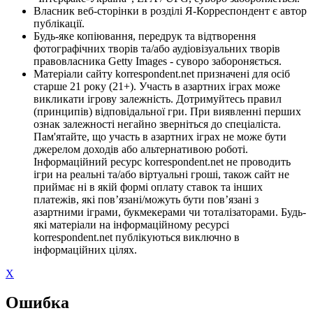
Власник веб-сторінки в розділі Я-Корреспондент є автор
публікації.
Будь-яке копіювання, передрук та відтворення
фотографічних творів та/або аудіовізуальних творів
правовласника Getty Images - суворо забороняється.
Матеріали сайту korrespondent.net призначені для осіб
старше 21 року (21+). Участь в азартних іграх може
викликати ігрову залежність. Дотримуйтесь правил
(принципів) відповідальної гри. При виявленні перших
ознак залежності негайно зверніться до спеціаліста.
Пам'ятайте, що участь в азартних іграх не може бути
джерелом доходів або альтернативою роботі.
Інформаційний ресурс korrespondent.net не проводить
ігри на реальні та/або віртуальні гроші, також сайт не
приймає ні в якій формі оплату ставок та інших
платежів, які пов’язані/можуть бути пов’язані з
азартними іграми, букмекерами чи тоталізаторами. Будь-
які матеріали на інформаційному ресурсі
korrespondent.net публікуються виключно в
інформаційних цілях.
X
Ошибка