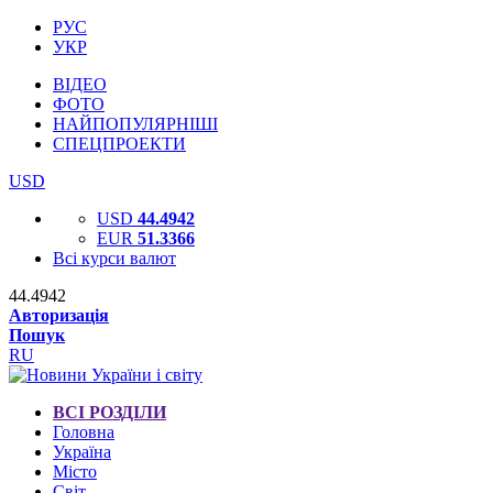
РУС
УКР
ВІДЕО
ФОТО
НАЙПОПУЛЯРНІШІ
СПЕЦПРОЕКТИ
USD
USD
44.4942
EUR
51.3366
Всі курси валют
44.4942
Авторизація
Пошук
RU
ВСІ РОЗДІЛИ
Головна
Україна
Місто
Світ