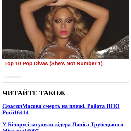
ЧИТАЙТЕ ТАКОЖ
Сюжет
Масова смерть на пляжі. Робота ППО
Росії
16414
У Білорусі засудили лідера Ляпіса Трубецького
Міхалка
16097