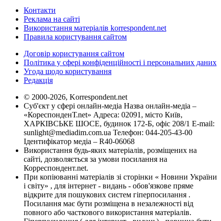
Контакти
Реклама на сайті
Використання матеріалів korrespondent.net
Правила користування сайтом
Договір користування сайтом
Політика у сфері конфіденційності і персональних даних
Угода щодо користування
Редакція
© 2000-2026, Korrespondent.net
Суб'єкт у сфері онлайн-медіа Назва онлайн-медіа –
«КореспонденТ.net» Адреса: 02091, місто Київ,
ХАРКІВСЬКЕ ШОСЕ, будинок 172-Б, офіс 208/1 E-mail:
sunlight@mediadim.com.ua
Телефон: 044-205-43-00
Ідентифікатор медіа – R40-06068
Використання будь-яких матеріалів, розміщених на
сайті, дозволяється за умови посилання на
Корреспондент.net.
При копіюванні матеріалів зі сторінки « Новини України
і світу» , для інтернет - видань - обов'язкове пряме
відкрите для пошукових систем гіперпосилання .
Посилання має бути розміщена в незалежності від
повного або часткового використання матеріалів.