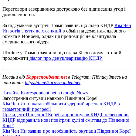
Переговори завершилися достроково без підписання угод і
домовленостей.
За підсумками зустрічі Трамп заявив, що лідер КНДР
Кім Чен
Ин хотів зняття всіх санкцій
в обмін на демонтаж ядерного
об'єкта в Йонбені, однак ця пропозиція не влаштувала
американського лідера.
Пізніше у Трампа заявили, що глава Білого дому готовий
продовжити
діалог про денуклеаризацію КНДР.
Новини від
Корреспондент.net
в Telegram. Підписуйтесь на
наш канал
https://t.me/korrespondentnet
Читайте Korrespondent.net в Google News
Загострення ситуації навколо Пiвнічної Кореї
Кім Чен Ин наказав збільшити ядерний арсенал КНДР в
геометричній прогресії
Президент Південної Кореї запропонував КНДР переговори
КНДР відправила нові повітряні кулі зі сміттям до Південної
Кореї
Кім Чен Ин заявив про необхідність окупації Південної Кореї