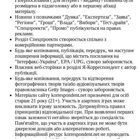
Гіперпосилання ( для інтернет - видань) - повинна бути
розміщена в підзаголовку або в першому абзаці
матеріалу.
Новини з позначками "Думка", "Експертиза", "Заява",
"Регіони", "Гроші", "Влада", "Вибори", "Тест-драйв",
"Спецпроекти", "Промо" публікуються на правах
реклами.
Розділ Спецпроекти створюється спільно з
комерційними партнерами.
Будь яке копіювання, публікація, передрук, чи наступне
поширення інформації, що містить посилання на
"Інтерфакс-Україна", EPA / UPG, суворо забороняється.
Власник веб-сторінки в розділі Я-Корреспондент є автор
публікації.
Будь-яке копіювання, передрук та відтворення
фотографічних творів та/або аудіовізуальних творів
правовласника Getty Images - суворо забороняється.
Матеріали сайту korrespondent.net призначені для осіб
старше 21 року (21+). Участь в азартних іграх може
викликати ігрову залежність. Дотримуйтесь правил
(принципів) відповідальної гри. При виявленні перших
ознак залежності негайно зверніться до спеціаліста.
Пам'ятайте, що участь в азартних іграх не може бути
джерелом доходів або альтернативою роботі.
Інформаційний ресурс korrespondent.net не проводить