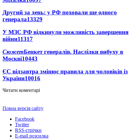
Другий за день: у РФ поховали ще одного
генерала
13329
У МЗС РФ відкинули можливість завершення
війни
11317
Сюжет
Бенкет генералів. Наслідки вибуху в
Москві
10443
ЄС відзавтра змінює правила для чоловіків із
України
10016
Читати коментарі
Повна версія сайту
Facebook
Twitter
RSS-стрічки
E-mail розсилка