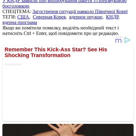
У КНДР заявили про випробування ракети з гіперзвуковою
боєголовкою
СПЕЦТЕМА:
Загострення ситуації навколо Пiвнічної Кореї
ТЕГИ:
США
,
Северная Корея
,
ядерное оружие
,
КНДР
,
ядерна програма
Якщо ви помітили помилку, виділіть необхідний текст і
натисніть Ctrl + Enter, щоб повідомити про це редакцію.