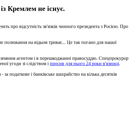
із Кремлем не існує.
ть про відсутність зв'язків чинного президента з Росією. Про
Але полювання на відьом триває... Це так погано для нашої
іноземним агентом і в перешкоджанні правосуддю. Спецпрокурор
ної угоди зі слідством і
просив для нього 24 роки в'язниці
.
 за податкове і банківське шахрайство на кілька десятків