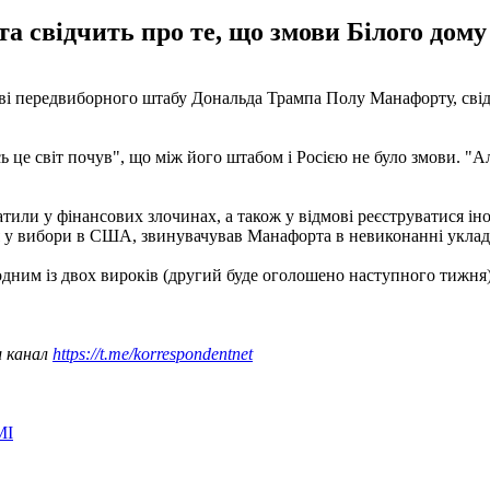
а свідчить про те, що змови Білого дому 
ві передвиборного штабу Дональда Трампа Полу Манафорту, свідчи
сь це світ почув", що між його штабом і Росією не було змови. "
атили у фінансових злочинах, а також у відмові реєструватися 
я у вибори в США, звинувачував Манафорта в невиконанні укладе
одним із двох вироків (другий буде оголошено наступного тижня) -
ш канал
https://t.me/korrespondentnet
МІ