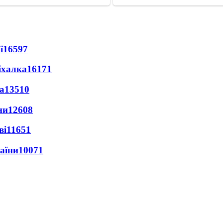
ї
16597
іхалка
16171
а
13510
ни
12608
ві
11651
раїни
10071