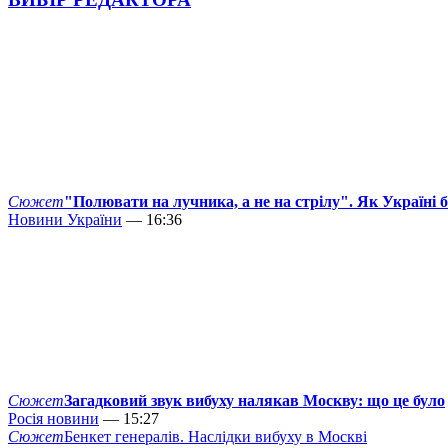
Сюжет
"Полювати на лучника, а не на стрілу". Як Україні 
Новини України
— 16:36
Сюжет
Загадковий звук вибуху налякав Москву: що це було
Росія новини
— 15:27
Сюжет
Бенкет генералів. Наслідки вибуху в Москві