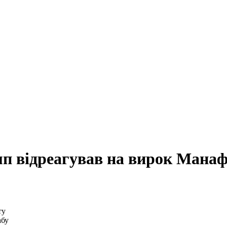
п відреагував на вирок Мана
абу