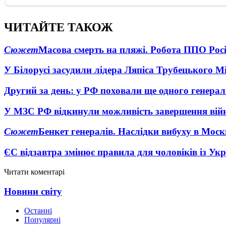
ЧИТАЙТЕ ТАКОЖ
Сюжет
Масова смерть на пляжі. Робота ППО Росі
У Білорусі засудили лідера Ляпіса Трубецького М
Другий за день: у РФ поховали ще одного генерал
У МЗС РФ відкинули можливість завершення вій
Сюжет
Бенкет генералів. Наслідки вибуху в Моск
ЄС відзавтра змінює правила для чоловіків із Ук
Читати коментарі
Новини світу
Останні
Популярні