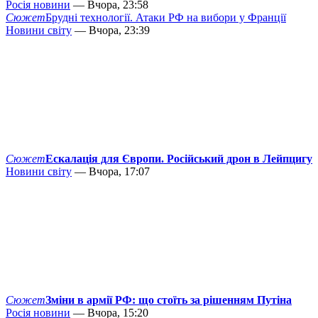
Росія новини
— Вчора, 23:58
Сюжет
Брудні технології. Атаки РФ на вибори у Франції
Новини світу
— Вчора, 23:39
Сюжет
Ескалація для Європи. Російський дрон в Лейпцигу
Новини світу
— Вчора, 17:07
Сюжет
Зміни в армії РФ: що стоїть за рішенням Путіна
Росія новини
— Вчора, 15:20