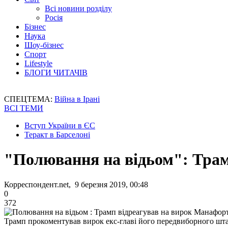
Всі новини розділу
Росія
Бізнес
Наука
Шоу-бізнес
Спорт
Lifestyle
БЛОГИ ЧИТАЧІВ
СПЕЦТЕМА:
Війна в Ірані
ВСІ ТЕМИ
Вступ України в ЄС
Теракт в Барселоні
"Полювання на відьом": Трам
Корреспондент.net, 9 березня 2019, 00:48
0
372
Трамп прокоментував вирок екс-главі його передвиборного шт