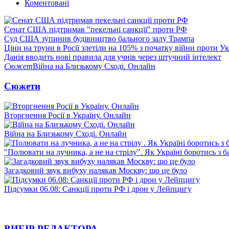
Коментовані
Сенат США підтримав "пекельні санкції" проти РФ
Суд США зупинив будівництво бального залу Трампа
Ціни на труни в Росії злетіли на 105% з початку війни проти У
Данія вводить нові правила для учнів через штучний інтелект
Сюжет
Війна на Близькому Сході. Онлайн
Сюжети
Вторгнення Росії в Україну. Онлайн
Війна на Близькому Сході. Онлайн
"Полювати на лучника, а не на стрілу". Як Україні боротись з 
Загадковий звук вибуху налякав Москву: що це було
Підсумки 06.08: Санкції проти РФ і дрон у Лейпцигу
ВИБІР РЕДАКТОРА