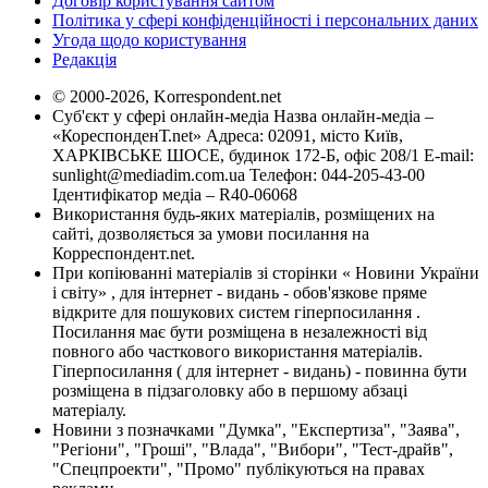
Договір користування сайтом
Політика у сфері конфіденційності і персональних даних
Угода щодо користування
Редакція
© 2000-2026, Korrespondent.net
Суб'єкт у сфері онлайн-медіа Назва онлайн-медіа –
«КореспонденТ.net» Адреса: 02091, місто Київ,
ХАРКІВСЬКЕ ШОСЕ, будинок 172-Б, офіс 208/1 E-mail:
sunlight@mediadim.com.ua
Телефон: 044-205-43-00
Ідентифікатор медіа – R40-06068
Використання будь-яких матеріалів, розміщених на
сайті, дозволяється за умови посилання на
Корреспондент.net.
При копіюванні матеріалів зі сторінки « Новини України
і світу» , для інтернет - видань - обов'язкове пряме
відкрите для пошукових систем гіперпосилання .
Посилання має бути розміщена в незалежності від
повного або часткового використання матеріалів.
Гіперпосилання ( для інтернет - видань) - повинна бути
розміщена в підзаголовку або в першому абзаці
матеріалу.
Новини з позначками "Думка", "Експертиза", "Заява",
"Регіони", "Гроші", "Влада", "Вибори", "Тест-драйв",
"Спецпроекти", "Промо" публікуються на правах