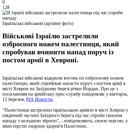
0
128
Ізраїльські військові (архівне фото)
Військові Ізраїлю застрелили
озброєного ножем палестинця, який
спробував вчинити напад поруч із
постом армії в Хевроні.
Ізраїльські військові відкрили вогонь по озброєному ножем
палестинцю, який спробував напасти поруч з постом армії в
місті Хеврон на Західному березі річки Йордан. Про це з
посиланням на армійську прес-службу повідомляє у вівторок,
12 березня,
РІА Новости
.
"Палестинця застрелено ізраїльською армією в місті Хеврон у
південній частині Західного берега під час спроби скоєння
нападу з холодною зброєю", - повідомляють, своєю чергою, у
міністерстві охорони здоров'я Палестини.