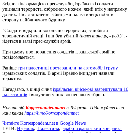
Згідно з інформацією прес-служби, ізраїльські солдати
упізнали терориста, озброєного ножем, який втік у напрямку
до них. Після зіткнення з бійцями палестинець побіг в
сторону найближчого будинку.
"Солдати відкрили вогонь по терористах, запобігли
терористичній атаці, і він був убитий
(палестинець, - ред.
)", -
йдеться в заяві прес-служби армії.
При цьому про поранення солдатів ізраїльської армії не
повідомляється.
Раніше
три палестинці протаранили на автомобілі групу
ізраїльських солдатів. В армії Ізраїлю інцидент назвали
терактом.
Нагадаємо, в кінці січня
ізраїльські військові заарештували 16
палестинців
і вилучили у них вогнепальну зброю.
Новини від
Корреспондент.net
в Telegram. Підписуйтесь на
наш канал
https://t.me/korrespondentnet
Читайте Korrespondent.net в Google News
ТЕГИ:
Израиль
,
Палестина
,
арабо-израильский конфликт