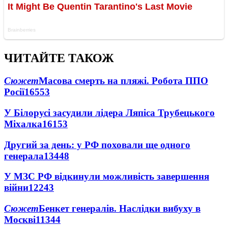
ЧИТАЙТЕ ТАКОЖ
Сюжет
Масова смерть на пляжі. Робота ППО
Росії
16553
У Білорусі засудили лідера Ляпіса Трубецького
Міхалка
16153
Другий за день: у РФ поховали ще одного
генерала
13448
У МЗС РФ відкинули можливість завершення
війни
12243
Сюжет
Бенкет генералів. Наслідки вибуху в
Москві
11344