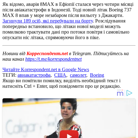
Як відомо, аварія 8МАХ в Ефіопії сталася через чотири місяці
після авіакатастрофи в Індонезії. Тоді новий літак Boeing 737
MAX 8 впав у море незабаром після вильоту з Джакарти.
Загинули 189 осіб, які перебували на борту
. Розслідування
попередньо встановило, що літаки нової моделі можуть
помилково трактувати дані про потоки повітря і самовільно
опускати ніс літака, спрямовуючи його в піке.
Новини від
Корреспондент.net
в Telegram. Підписуйтесь на
наш канал
https://t.me/korrespondentnet
Читайте Korrespondent.net в Google News
ТЕГИ:
авиакатастрофа
,
США
,
самолет
,
Boeing
Якщо ви помітили помилку, виділіть необхідний текст і
натисніть Ctrl + Enter, щоб повідомити про це редакцію.