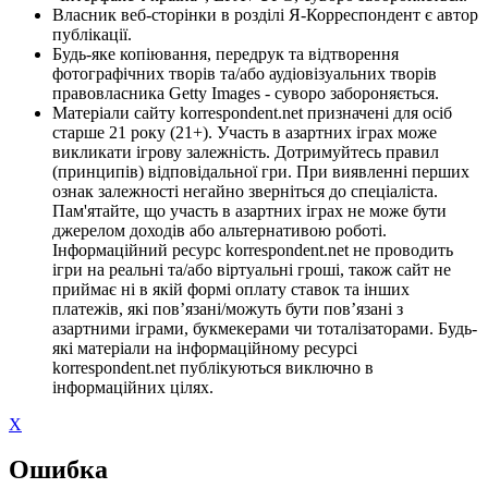
Власник веб-сторінки в розділі Я-Корреспондент є автор
публікації.
Будь-яке копіювання, передрук та відтворення
фотографічних творів та/або аудіовізуальних творів
правовласника Getty Images - суворо забороняється.
Матеріали сайту korrespondent.net призначені для осіб
старше 21 року (21+). Участь в азартних іграх може
викликати ігрову залежність. Дотримуйтесь правил
(принципів) відповідальної гри. При виявленні перших
ознак залежності негайно зверніться до спеціаліста.
Пам'ятайте, що участь в азартних іграх не може бути
джерелом доходів або альтернативою роботі.
Інформаційний ресурс korrespondent.net не проводить
ігри на реальні та/або віртуальні гроші, також сайт не
приймає ні в якій формі оплату ставок та інших
платежів, які пов’язані/можуть бути пов’язані з
азартними іграми, букмекерами чи тоталізаторами. Будь-
які матеріали на інформаційному ресурсі
korrespondent.net публікуються виключно в
інформаційних цілях.
X
Ошибка