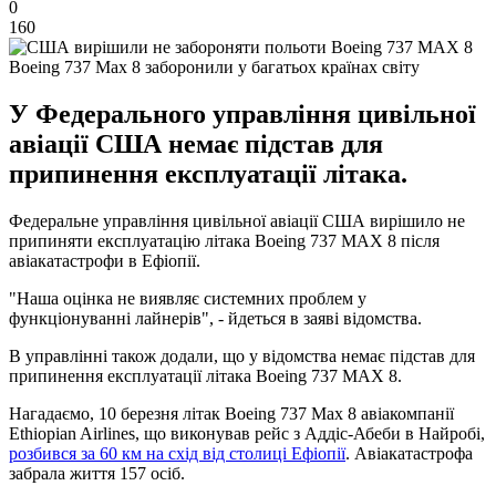
0
160
Boeing 737 Max 8 заборонили у багатьох країнах світу
У Федерального управління цивільної
авіації США немає підстав для
припинення експлуатації літака.
Федеральне управління цивільної авіації США вирішило не
припиняти експлуатацію літака Boeing 737 MAX 8 після
авіакатастрофи в Ефіопії.
"Наша оцінка не виявляє системних проблем у
функціонуванні лайнерів", - йдеться в заяві відомства.
В управлінні також додали, що у відомства немає підстав для
припинення експлуатації літака Boeing 737 MAX 8.
Нагадаємо, 10 березня літак Boeing 737 Max 8 авіакомпанії
Ethiopian Airlines, що виконував рейс з Аддіс-Абеби в Найробі,
розбився за 60 км на схід від столиці Ефіопії
. Авіакатастрофа
забрала життя 157 осіб.