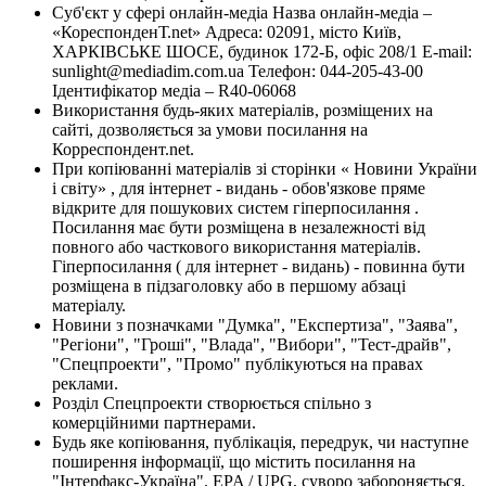
Суб'єкт у сфері онлайн-медіа Назва онлайн-медіа –
«КореспонденТ.net» Адреса: 02091, місто Київ,
ХАРКІВСЬКЕ ШОСЕ, будинок 172-Б, офіс 208/1 E-mail:
sunlight@mediadim.com.ua
Телефон: 044-205-43-00
Ідентифікатор медіа – R40-06068
Використання будь-яких матеріалів, розміщених на
сайті, дозволяється за умови посилання на
Корреспондент.net.
При копіюванні матеріалів зі сторінки « Новини України
і світу» , для інтернет - видань - обов'язкове пряме
відкрите для пошукових систем гіперпосилання .
Посилання має бути розміщена в незалежності від
повного або часткового використання матеріалів.
Гіперпосилання ( для інтернет - видань) - повинна бути
розміщена в підзаголовку або в першому абзаці
матеріалу.
Новини з позначками "Думка", "Експертиза", "Заява",
"Регіони", "Гроші", "Влада", "Вибори", "Тест-драйв",
"Спецпроекти", "Промо" публікуються на правах
реклами.
Розділ Спецпроекти створюється спільно з
комерційними партнерами.
Будь яке копіювання, публікація, передрук, чи наступне
поширення інформації, що містить посилання на
"Інтерфакс-Україна", EPA / UPG, суворо забороняється.