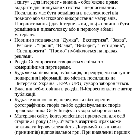
і світу» , для інтернет - видань - обов'язкове пряме
відкрите для пошукових систем гіперпосилання .
Посилання має бути розміщена в незалежності від
повного або часткового використання матеріалів.
Гіперпосилання ( для інтернет - видань) - повинна бути
розміщена в підзаголовку або в першому абзаці
матеріалу.
Новини з позначками "Думка", "Експертиза", "Заява",
"Регіони", "Гроші", "Влада", "Вибори", "Тест-драйв",
"Спецпроекти", "Промо" публікуються на правах
реклами.
Розділ Спецпроекти створюється спільно з
комерційними партнерами.
Будь яке копіювання, публікація, передрук, чи наступне
поширення інформації, що містить посилання на
"Інтерфакс-Україна", EPA / UPG, суворо забороняється.
Власник веб-сторінки в розділі Я-Корреспондент є автор
публікації.
Будь-яке копіювання, передрук та відтворення
фотографічних творів та/або аудіовізуальних творів
правовласника Getty Images - суворо забороняється.
Матеріали сайту korrespondent.net призначені для осіб
старше 21 року (21+). Участь в азартних іграх може
викликати ігрову залежність. Дотримуйтесь правил
(принципів) відповідальної гри. При виявленні перших