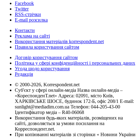
Facebook
Twitter
RSS-стрічки
E-mail розсилка
Контакти
Реклама на сайті
Використання матеріалів korrespondent.net
Правила користування сайтом
Договір користування сайтом
Політика у сфері конфіденційності і персональних даних
Угода щодо користування
Редакція
© 2000-2026, Korrespondent.net
Суб'єкт у сфері онлайн-медіа Назва онлайн-медіа –
«КореспонденТ.net» Адреса: 02091, місто Київ,
ХАРКІВСЬКЕ ШОСЕ, будинок 172-Б, офіс 208/1 E-mail:
sunlight@mediadim.com.ua
Телефон: 044-205-43-00
Ідентифікатор медіа – R40-06068
Використання будь-яких матеріалів, розміщених на
сайті, дозволяється за умови посилання на
Корреспондент.net.
При копіюванні матеріалів зі сторінки « Новини України