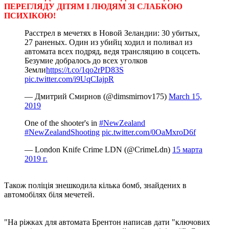
ПЕРЕГЛЯДУ ДІТЯМ І ЛЮДЯМ ЗІ СЛАБКОЮ
ПСИХІКОЮ!
Расстрел в мечетях в Новой Зеландии: 30 убитых,
27 раненых. Один из убийц ходил и поливал из
автомата всех подряд, ведя трансляцию в соцсеть.
Безумие добралось до всех уголков
Земли
https://t.co/1qo2rPD83S
pic.twitter.com/i9UqCIajpR
— Дмитрий Смирнов (@dimsmirnov175)
March 15,
2019
One of the shooter's in
#NewZealand
#NewZealandShooting
pic.twitter.com/0OaMxroD6f
— London Knife Crime LDN (@CrimeLdn)
15 марта
2019 г.
Також поліція знешкодила кілька бомб, знайдених в
автомобілях біля мечетей.
"На ріжках для автомата Брентон написав дати "ключових