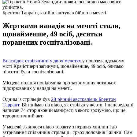
Брентон Таррант, який влаштував бійню в мечеті
Жертвами нападів на мечеті стали,
щонайменше, 49 осіб, десятки
поранених госпіталізовані.
Внаслідок стрілянини у двох мечетях
у новозеландському
місті Крайстчерч загинули, щонайменше, 49 осіб, близько
півсотні були госпіталізовані.
Місцева поліція повідомила про затримання чотирьох
підозрюваних у нападі на мечеті.
Одним із стрільців був
28-річний австралієць Брентон
Таррант
. Він знімав на відео, як стріляв у жертв. І напередодні
написав 74-сторінковий маніфест, з якого зрозуміло, що це
терористичний акт.
У мережі з'явилося відео теракту з перших хвилин і до
затримання спільників стрільця - трьох чоловіків і жінки. Сам