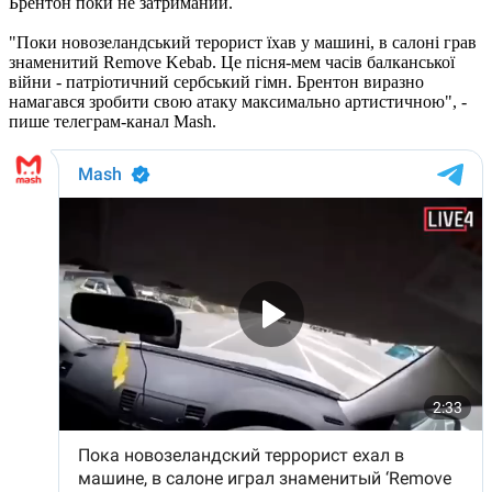
Брентон поки не затриманий.
"Поки новозеландський терорист їхав у машині, в салоні грав
знаменитий Remove Kebab. Це пісня-мем часів балканської
війни - патріотичний сербський гімн. Брентон виразно
намагався зробити свою атаку максимально артистичною", -
пише телеграм-канал Mash.