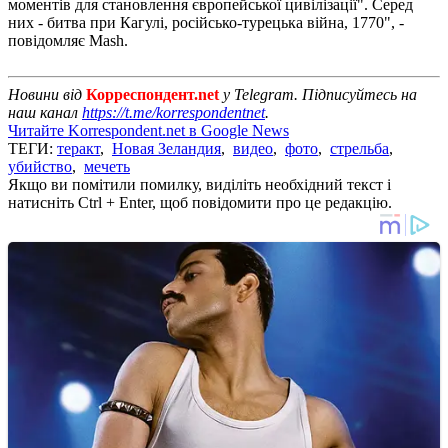
моментів для становлення європейської цивілізації". Серед
них - битва при Кагулі, російсько-турецька війна, 1770", -
повідомляє Mash.
Новини від
Корреспондент.net
у Telegram. Підписуйтесь на
наш канал
https://t.me/korrespondentnet
.
Читайте Korrespondent.net в Google News
ТЕГИ:
теракт
,
Новая Зеландия
,
видео
,
фото
,
стрельба
,
убийство
,
мечеть
Якщо ви помітили помилку, виділіть необхідний текст і
натисніть Ctrl + Enter, щоб повідомити про це редакцію.