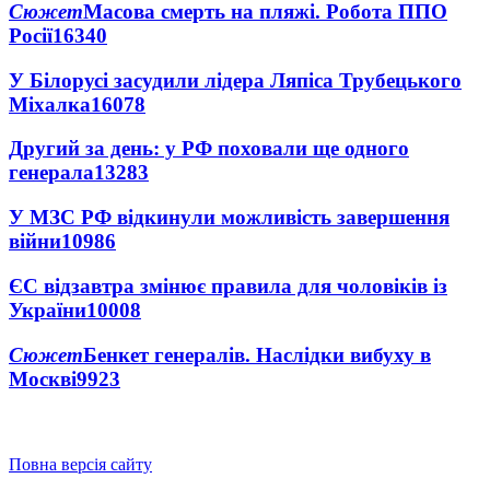
Сюжет
Масова смерть на пляжі. Робота ППО
Росії
16340
У Білорусі засудили лідера Ляпіса Трубецького
Міхалка
16078
Другий за день: у РФ поховали ще одного
генерала
13283
У МЗС РФ відкинули можливість завершення
війни
10986
ЄС відзавтра змінює правила для чоловіків із
України
10008
Сюжет
Бенкет генералів. Наслідки вибуху в
Москві
9923
Повна версія сайту