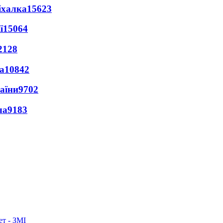
іхалка
15623
ї
15064
2128
а
10842
раїни
9702
ла
9183
ет - ЗМІ