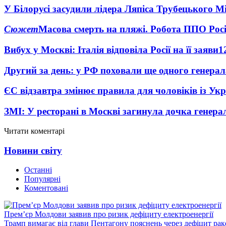
У Білорусі засудили лідера Ляпіса Трубецького М
Сюжет
Масова смерть на пляжі. Робота ППО Росі
Вибух у Москві: Італія відповіла Росії на її заяви
1
Другий за день: у РФ поховали ще одного генерал
ЄС відзавтра змінює правила для чоловіків із Ук
ЗМІ: У ресторані в Москві загинула дочка генера
Читати коментарі
Новини світу
Останні
Популярні
Коментовані
Прем’єр Молдови заявив про ризик дефіциту електроенергії
Трамп вимагає від глави Пентагону пояснень через дефіцит рак