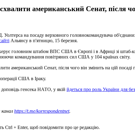
хвалити американський Сенат, після чог
 Д. Уолтерса на посаду верховного головнокомандувача об'єдна
сайті
Альянсу в п'ятницю, 15 березня.
ерує головним штабом ВПС США в Європі і в Африці зі штаб-ква
снюючи командування повітряних сил США у 104 країнах світу.
ити американський Сенат, після чого він змінить на цій посаді 
 операції США в Іраку.
 доповідь генсека НАТО, у якій
йдеться про роль України для бе
ш канал
https://t.me/korrespondentnet
.
ь Ctrl + Enter, щоб повідомити про це редакцію.