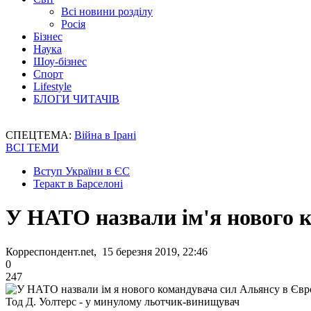
Всі новини розділу
Росія
Бізнес
Наука
Шоу-бізнес
Спорт
Lifestyle
БЛОГИ ЧИТАЧІВ
СПЕЦТЕМА:
Війна в Ірані
ВСІ ТЕМИ
Вступ України в ЄС
Теракт в Барселоні
У НАТО назвали ім'я нового 
Корреспондент.net, 15 березня 2019, 22:46
0
247
Тод Д. Уолтерс - у минулому льотчик-винищувач