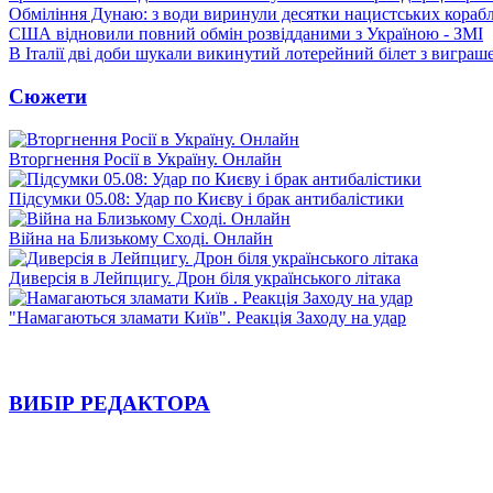
Обміління Дунаю: з води виринули десятки нацистських корабл
США відновили повний обмін розвідданими з Україною - ЗМІ
В Італії дві доби шукали викинутий лотерейний білет з виграш
Сюжети
Вторгнення Росії в Україну. Онлайн
Підсумки 05.08: Удар по Києву і брак антибалістики
Війна на Близькому Сході. Онлайн
Диверсія в Лейпцигу. Дрон біля українського літака
"Намагаються зламати Київ". Реакція Заходу на удар
ВИБІР РЕДАКТОРА