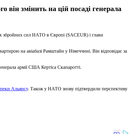
о він змінить на цій посаді генерала
них збройних сил НАТО в Європі (SACEUR) і глави
ртирою на авіабазі Рамштайн у Німеччині. Він відповідає за
генерала армії США Кертіса Скапаротті.
зпеки Альянсу
. Також у НАТО знову підтвердили перспективу