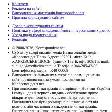
Контакти
Реклама на сайті
Використання матеріалів korrespondent.net
Правила користування сайтом
Договір користування сайтом
Політика у сфері конфіденційності і персональних даних
Угода щодо користування
Редакція
© 2000-2026, Korrespondent.net
Суб'єкт у сфері онлайн-медіа Назва онлайн-медіа –
«КореспонденТ.net» Адреса: 02091, місто Київ,
ХАРКІВСЬКЕ ШОСЕ, будинок 172-Б, офіс 208/1 E-mail:
sunlight@mediadim.com.ua
Телефон: 044-205-43-00
Ідентифікатор медіа – R40-06068
Використання будь-яких матеріалів, розміщених на
сайті, дозволяється за умови посилання на
Корреспондент.net.
При копіюванні матеріалів зі сторінки « Новини України
і світу» , для інтернет - видань - обов'язкове пряме
відкрите для пошукових систем гіперпосилання .
Посилання має бути розміщена в незалежності від
повного або часткового використання матеріалів.
Гіперпосилання ( для інтернет - видань) - повинна бути