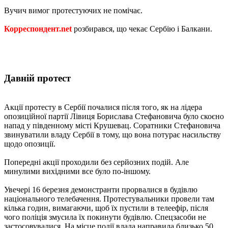
Вучич вимог протестуючих не помічає.
Корреспондент.net
розбирався, що чекає Сербію і Балкани.
Давній протест
Акції протесту в Сербії почалися після того, як на лідера
опозиційної партії Лівиця Борислава Стефановича було скоєно
напад у південному місті Крушевац. Соратники Стефановича
звинуватили владу Сербії в тому, що вона потурає насильству
щодо опозиції.
Попередні акції проходили без серйозних подій. Але
минулими вихідними все було по-іншому.
Увечері 16 березня демонстранти прорвалися в будівлю
національного телебачення. Протестувальники провели там
кілька годин, вимагаючи, щоб їх пустили в телеефір, після
чого поліція змусила їх покинути будівлю. Спецзасоби не
застосовувалися. На місце події влада направила близько 50