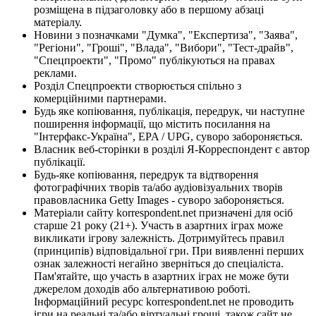
розміщена в підзаголовку або в першому абзаці
матеріалу.
Новини з позначками "Думка", "Експертиза", "Заява",
"Регіони", "Гроші", "Влада", "Вибори", "Тест-драйв",
"Спецпроекти", "Промо" публікуються на правах
реклами.
Розділ Спецпроекти створюється спільно з
комерційними партнерами.
Будь яке копіювання, публікація, передрук, чи наступне
поширення інформації, що містить посилання на
"Інтерфакс-Україна", EPA / UPG, суворо забороняється.
Власник веб-сторінки в розділі Я-Корреспондент є автор
публікації.
Будь-яке копіювання, передрук та відтворення
фотографічних творів та/або аудіовізуальних творів
правовласника Getty Images - суворо забороняється.
Матеріали сайту korrespondent.net призначені для осіб
старше 21 року (21+). Участь в азартних іграх може
викликати ігрову залежність. Дотримуйтесь правил
(принципів) відповідальної гри. При виявленні перших
ознак залежності негайно зверніться до спеціаліста.
Пам'ятайте, що участь в азартних іграх не може бути
джерелом доходів або альтернативою роботі.
Інформаційний ресурс korrespondent.net не проводить
ігри на реальні та/або віртуальні гроші, також сайт не