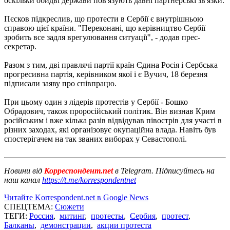
оскільки обидві держави пов'язують давні партнерські зв'язки.
Пєсков підкреслив, що протести в Сербії є внутрішньою
справою цієї країни. "Переконані, що керівництво Сербії
зробить все задля врегулювання ситуації", - додав прес-
секретар.
Разом з тим, дві правлячі партії країн Єдина Росія і Сербська
прогресивна партія, керівником якої і є Вучич, 18 березня
підписали заяву про співпрацю.
При цьому один з лідерів протестів у Сербії - Бошко
Обрадович, також проросійський політик. Він визнав Крим
російським і вже кілька разів відвідував півострів для участі в
різних заходах, які організовує окупаційна влада. Навіть був
спостерігачем на так званих виборах у Севастополі.
Новини від
Корреспондент.net
в Telegram. Підписуйтесь на
наш канал
https://t.me/korrespondentnet
Читайте Korrespondent.net в Google News
СПЕЦТЕМА:
Сюжети
ТЕГИ:
Россия
,
митинг
,
протесты
,
Сербия
,
протест
,
Балканы
,
демонстрации
,
акции протеста