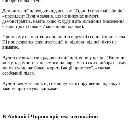
вибори і вільні ЗМІ.
Демонстрації проходять під девізом "Один із п'яти мільйонів"
- президент Вучич заявив, що не виконає вимоги
демонстрантів, навіть якщо їх буде п'ять мільйонів (населення
Сербії трохи більше 7 мільйонів чоловік).
При цьому на протестах повністю відсутні геополітичні гасла.
Ні прискорення євроінтеграції, ні відмови від неї ніхто не
вимагає.
Вучич не виключив радикалізації протестів у країні. "Вони не
можуть домогтися перемоги на парламентських виборах, тому
ми очікуємо ще більш жорсткі акції протесту", - сказав
сербський лідер.
Вучич також заявив, що не допустить порушення порядку і
закону протестувальниками.
В Албанії і Чорногорії теж неспокійно