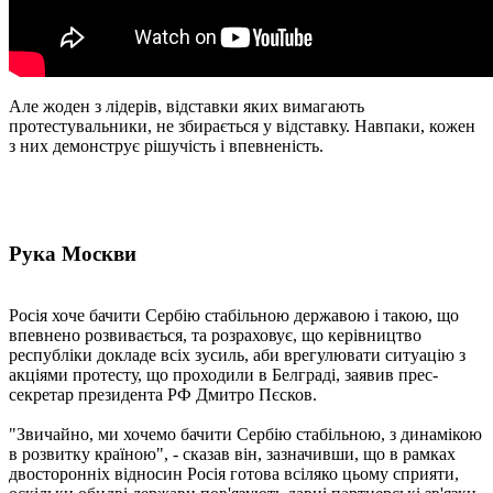
Але жоден з лідерів, відставки яких вимагають
протестувальники, не збирається у відставку. Навпаки, кожен
з них демонструє рішучість і впевненість.
Рука Москви
Росія хоче бачити Сербію стабільною державою і такою, що
впевнено розвивається, та розраховує, що керівництво
республіки докладе всіх зусиль, аби врегулювати ситуацію з
акціями протесту, що проходили в Белграді, заявив прес-
секретар президента РФ Дмитро Пєсков.
"Звичайно, ми хочемо бачити Сербію стабільною, з динамікою
в розвитку країною", - сказав він, зазначивши, що в рамках
двосторонніх відносин Росія готова всіляко цьому сприяти,