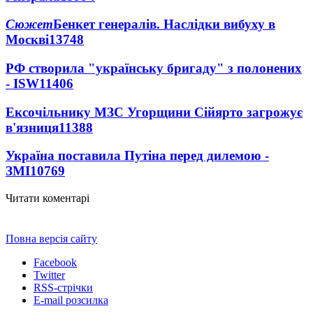
Сюжет
Бенкет генералів. Наслідки вибуху в
Москві
13748
РФ створила "українську бригаду" з полонених
- ISW
11406
Ексочільнику МЗС Угорщини Сійярто загрожує
в'язниця
11388
Україна поставила Путіна перед дилемою -
ЗМІ
10769
Читати коментарі
Повна версія сайту
Facebook
Twitter
RSS-стрічки
E-mail розсилка