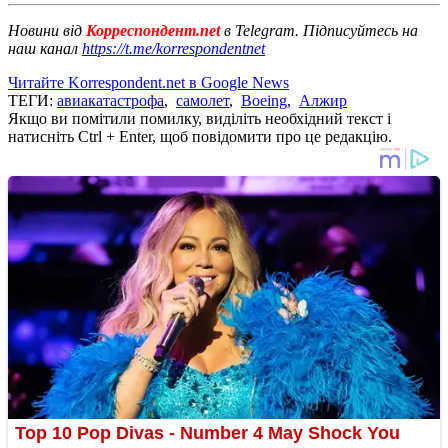
Новини від
Корреспондент.net
в Telegram. Підписуйтесь на
наш канал
https://t.me/korrespondentnet
Читайте Korrespondent.net в Google News
ТЕГИ:
авиакатастрофа
,
самолет
,
Boeing
,
Алжир
Якщо ви помітили помилку, виділіть необхідний текст і
натисніть Ctrl + Enter, щоб повідомити про це редакцію.