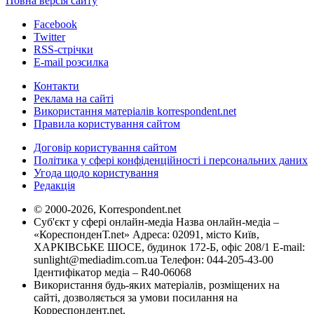
Повна версія сайту
Facebook
Twitter
RSS-стрічки
E-mail розсилка
Контакти
Реклама на сайті
Використання матеріалів korrespondent.net
Правила користування сайтом
Договір користування сайтом
Політика у сфері конфіденційності і персональних даних
Угода щодо користування
Редакція
© 2000-2026, Korrespondent.net
Суб'єкт у сфері онлайн-медіа Назва онлайн-медіа –
«КореспонденТ.net» Адреса: 02091, місто Київ,
ХАРКІВСЬКЕ ШОСЕ, будинок 172-Б, офіс 208/1 E-mail:
sunlight@mediadim.com.ua
Телефон: 044-205-43-00
Ідентифікатор медіа – R40-06068
Використання будь-яких матеріалів, розміщених на
сайті, дозволяється за умови посилання на
Корреспондент.net.