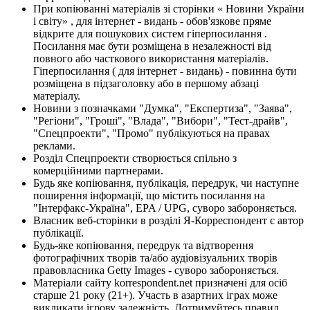
При копіюванні матеріалів зі сторінки « Новини України
і світу» , для інтернет - видань - обов'язкове пряме
відкрите для пошукових систем гіперпосилання .
Посилання має бути розміщена в незалежності від
повного або часткового використання матеріалів.
Гіперпосилання ( для інтернет - видань) - повинна бути
розміщена в підзаголовку або в першому абзаці
матеріалу.
Новини з позначками "Думка", "Експертиза", "Заява",
"Регіони", "Гроші", "Влада", "Вибори", "Тест-драйв",
"Спецпроекти", "Промо" публікуються на правах
реклами.
Розділ Спецпроекти створюється спільно з
комерційними партнерами.
Будь яке копіювання, публікація, передрук, чи наступне
поширення інформації, що містить посилання на
"Інтерфакс-Україна", EPA / UPG, суворо забороняється.
Власник веб-сторінки в розділі Я-Корреспондент є автор
публікації.
Будь-яке копіювання, передрук та відтворення
фотографічних творів та/або аудіовізуальних творів
правовласника Getty Images - суворо забороняється.
Матеріали сайту korrespondent.net призначені для осіб
старше 21 року (21+). Участь в азартних іграх може
викликати ігрову залежність. Дотримуйтесь правил