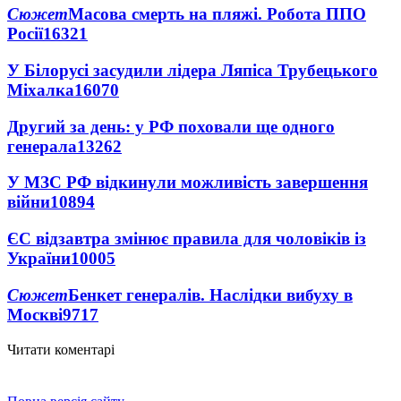
Сюжет
Масова смерть на пляжі. Робота ППО
Росії
16321
У Білорусі засудили лідера Ляпіса Трубецького
Міхалка
16070
Другий за день: у РФ поховали ще одного
генерала
13262
У МЗС РФ відкинули можливість завершення
війни
10894
ЄС відзавтра змінює правила для чоловіків із
України
10005
Сюжет
Бенкет генералів. Наслідки вибуху в
Москві
9717
Читати коментарі