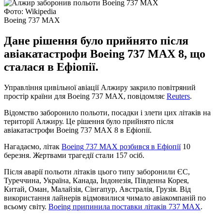
Фото: Wikipedia
Boeing 737 MAX
Дане рішення було прийнято після
авіакатастрофи Boeing 737 MAX 8, що
сталася в Ефіопії.
Управління цивільної авіації Алжиру закрило повітряний
простір країни для Boeing 737 MAX, повідомляє
Reuters
.
Відомство заборонило польоти, посадки і злети цих літаків на
території Алжиру. Це рішення було прийнято після
авіакатастрофи Boeing 737 MAX 8 в Ефіопії.
Нагадаємо, літак
Boeing 737 MAX розбився в Ефіопії
10
березня. Жертвами трагедії стали 157 осіб.
Після аварії польоти літаків цього типу заборонили ЄС,
Туреччина, Україна, Канада, Індонезія, Південна Корея,
Китай, Оман, Малайзія, Сінгапур, Австралія, Грузія. Від
використання лайнерів відмовилися чимало авіакомпаній по
всьому світу.
Boeing припинила поставки літаків 737 MAX
.