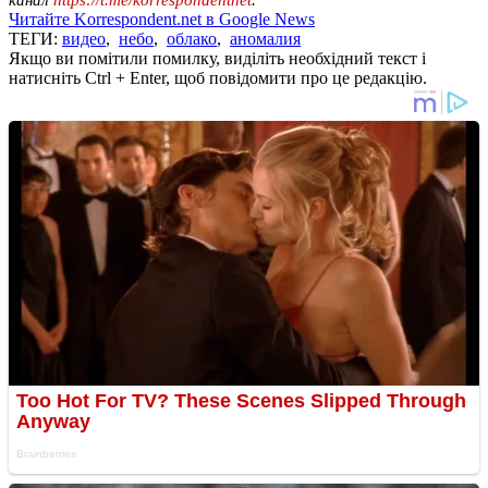
Читайте Korrespondent.net в Google News
ТЕГИ:
видео
,
небо
,
облако
,
аномалия
Якщо ви помітили помилку, виділіть необхідний текст і
натисніть Ctrl + Enter, щоб повідомити про це редакцію.