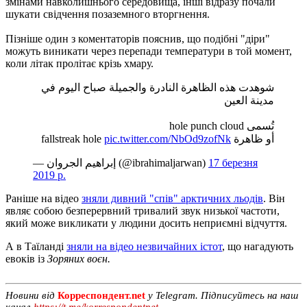
змінами навколишнього середовища, інші відразу почали
шукати свідчення позаземного вторгнення.
Пізніше один з коментаторів пояснив, що подібні "діри"
можуть виникати через перепади температури в той момент,
коли літак пролітає крізь хмару.
شوهدت هذه الظاهرة النادرة والجميلة صباح اليوم في
مدينة العين
تُسمى hole punch cloud
pic.twitter.com/NbOd9zofNk
أو ظاهرة fallstreak hole
— إبراهيم الجروان (@ibrahimaljarwan)
17 березня
2019 р.
Раніше на відео
зняли дивний "спів" арктичних льодів
. Він
являє собою безперервний тривалий звук низької частоти,
який може викликати у людини досить неприємні відчуття.
А в Таїланді
зняли на відео незвичайних істот
, що нагадують
евоків із
Зоряних воєн.
Новини від
Корреспондент.net
у Telegram. Підписуйтесь на наш
канал
https://t.me/korrespondentnet
.