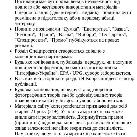
Посилання має бути розміщена в незалежності від
повного або часткового використання матеріалів.
Гіперпосилання ( для інтернет - видань) - повинна бути
розміщена в підзаголовку або в першому абзаці
матеріалу.
Новини з позначками "Думка", "Експертиза", "Заява",
"Регіони", "Гроші", "Влада", "Вибори", "Тест-драйв",
"Спецпроекти", "Промо" публікуються на правах
реклами.
Розділ Спецпроекти створюється спільно з
комерційними партнерами.
Будь яке копіювання, публікація, передрук, чи наступне
поширення інформації, що містить посилання на
"Інтерфакс-Україна", EPA / UPG, суворо забороняється.
Власник веб-сторінки в розділі Я-Корреспондент є автор
публікації.
Будь-яке копіювання, передрук та відтворення
фотографічних творів та/або аудіовізуальних творів
правовласника Getty Images - суворо забороняється.
Матеріали сайту korrespondent.net призначені для осіб
старше 21 року (21+). Участь в азартних іграх може
викликати ігрову залежність. Дотримуйтесь правил
(принципів) відповідальної гри. При виявленні перших
ознак залежності негайно зверніться до спеціаліста.
Пам'ятайте, що участь в азартних іграх не може бути