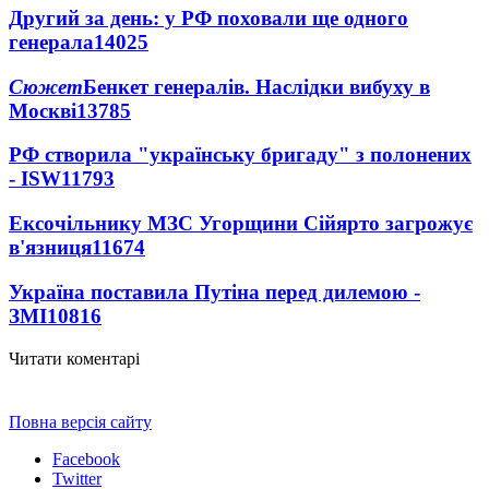
Другий за день: у РФ поховали ще одного
генерала
14025
Сюжет
Бенкет генералів. Наслідки вибуху в
Москві
13785
РФ створила "українську бригаду" з полонених
- ISW
11793
Ексочільнику МЗС Угорщини Сійярто загрожує
в'язниця
11674
Україна поставила Путіна перед дилемою -
ЗМІ
10816
Читати коментарі
Повна версія сайту
Facebook
Twitter