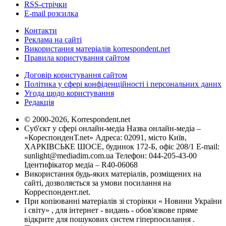
RSS-стрічки
E-mail розсилка
Контакти
Реклама на сайті
Використання матеріалів korrespondent.net
Правила користування сайтом
Договір користування сайтом
Політика у сфері конфіденційності і персональних даних
Угода щодо користування
Редакція
© 2000-2026, Korrespondent.net
Суб'єкт у сфері онлайн-медіа Назва онлайн-медіа –
«КореспонденТ.net» Адреса: 02091, місто Київ,
ХАРКІВСЬКЕ ШОСЕ, будинок 172-Б, офіс 208/1 E-mail:
sunlight@mediadim.com.ua
Телефон: 044-205-43-00
Ідентифікатор медіа – R40-06068
Використання будь-яких матеріалів, розміщених на
сайті, дозволяється за умови посилання на
Корреспондент.net.
При копіюванні матеріалів зі сторінки « Новини України
і світу» , для інтернет - видань - обов'язкове пряме
відкрите для пошукових систем гіперпосилання .