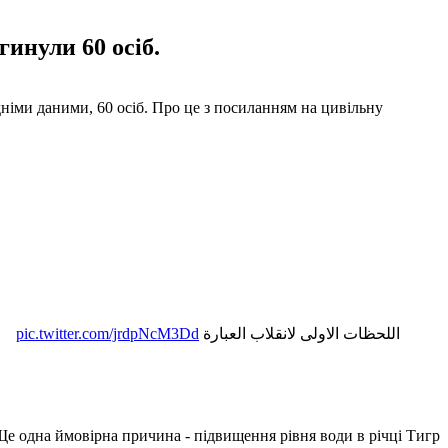
инули 60 осіб.
німи даними, 60 осіб. Про це з посиланням на цивільну
pic.twitter.com/jrdpNcM3Dd
اللحظات الاولى لانقلاب العبارة
е одна ймовірна причина - підвищення рівня води в річці Тигр