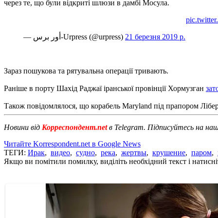
через те, що були відкриті шлюзи в дамбі Мосула.
pic.twitt
— أور برس-Urpress (@urpress)
21 березня 2019 р.
Зараз пошукова та рятувальна операції тривають.
Раніше в порту Шахід Раджаї іранської провінції Хормузган
зат
Також повідомлялося, що корабель Maryland під прапором Лібері
Новини від
Корреспондент.net
в Telegram. Підписуйтесь на на
Читайте Korrespondent.net в Google News
ТЕГИ:
Ирак
,
видео
,
судно
,
река
,
жертвы
,
крушение
,
паром
,
Якщо ви помітили помилку, виділіть необхідний текст і натисніт