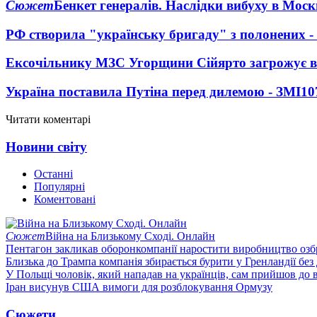
Сюжет
Бенкет генералів. Наслідки вибуху в Моск
РФ створила "українську бригаду" з полонених -
Ексочільнику МЗС Угорщини Сійярто загрожує в
Україна поставила Путіна перед дилемою - ЗМІ
10
Читати коментарі
Новини світу
Останні
Популярні
Коментовані
Сюжет
Війна на Близькому Сході. Онлайн
Пентагон закликав оборонкомпанії наростити виробництво озб
Близька до Трампа компанія збирається бурити у Гренландії без
У Польщі чоловік, який нападав на українців, сам прийшов до в
Іран висунув США вимоги для розблокування Ормузу
Сюжети