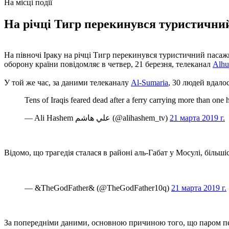
На місці події
На річці Тигр перекинувся туристичний
На півночі Іраку на річці Тигр перекинувся туристичний пасаж
оборону країни повідомляє в четвер, 21 березня, телеканал
Alhu
У той же час, за даними телеканалу
Al-Sumaria
, 30 людей вдало
Tens of Iraqis feared dead after a ferry carrying more than on
— Ali Hashem علي هاشم (@alihashem_tv)
21 марта 2019 г.
Відомо, що трагедія сталася в районі аль-Габат у Мосулі, більшіс
— &TheGodFather& (@TheGodFather10q)
21 марта 2019 г.
За попередніми даними, основною причиною того, що паром пер