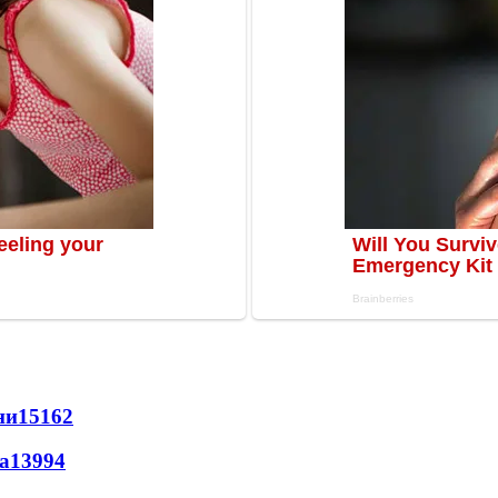
ни
15162
а
13994