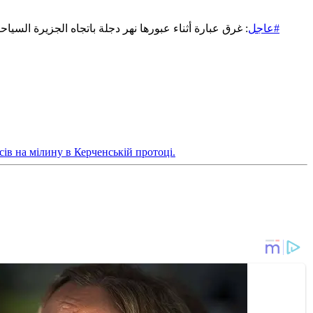
#عاجل
غرق عبارة أثناء عبورها نهر دجلة باتجاه الجزيرة السياح
сів на мілину в Керченській протоці.