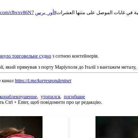
er.com/rJhvxv86N7
#أور_برس
: ية في غابات الموصل على متنها العشرات
онуло торговельне судно
з сотнею контейнерів.
ї, який прямував з порту Маріуполя до Італії з вантажем металу,
ш канал
https://t.me/korrespondentnet
кораблекрушение
,
утопился
,
погибшие
ь Ctrl + Enter, щоб повідомити про це редакцію.