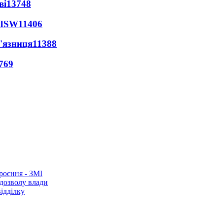
ві
13748
 ISW
11406
'язниця
11388
769
роєння - ЗМІ
 дозволу влади
ідділку