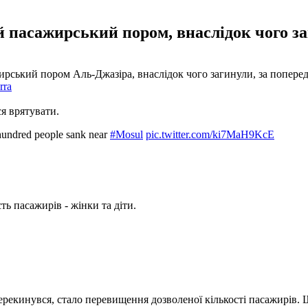
 пасажирський пором, внаслідок чого заг
ирський пором Аль-Джазіра, внаслідок чого загинули, за поперед
rra
ся врятувати.
e hundred people sank near
#Mosul
pic.twitter.com/ki7MaH9KcE
ть пасажирів - жінки та діти.
екинувся, стало перевищення дозволеної кількості пасажирів. Щ