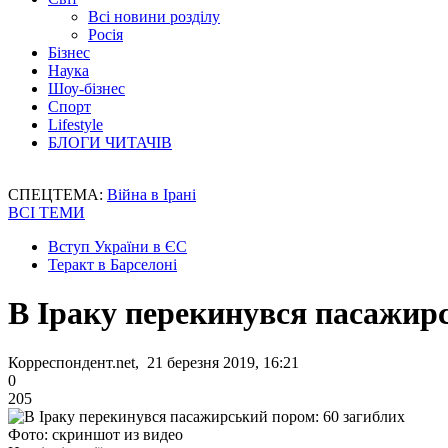
Всі новини розділу
Росія
Бізнес
Наука
Шоу-бізнес
Спорт
Lifestyle
БЛОГИ ЧИТАЧІВ
СПЕЦТЕМА:
Війна в Ірані
ВСІ ТЕМИ
Вступ України в ЄС
Теракт в Барселоні
В Іраку перекинувся пасажирс
Корреспондент.net, 21 березня 2019, 16:21
0
205
Фото: скриншот из видео