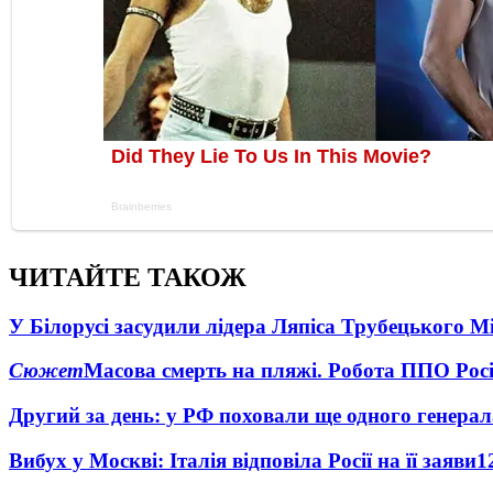
ЧИТАЙТЕ ТАКОЖ
У Білорусі засудили лідера Ляпіса Трубецького М
Сюжет
Масова смерть на пляжі. Робота ППО Росі
Другий за день: у РФ поховали ще одного генерал
Вибух у Москві: Італія відповіла Росії на її заяви
1