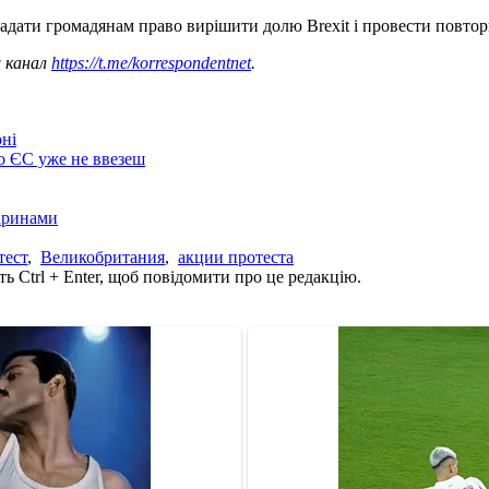
адати громадянам право вирішити долю Brexit і провести повто
ш канал
https://t.me/korrespondentnet
.
оні
до ЄС уже не ввезеш
варинами
тест
,
Великобритания
,
акции протеста
ь Ctrl + Enter, щоб повідомити про це редакцію.