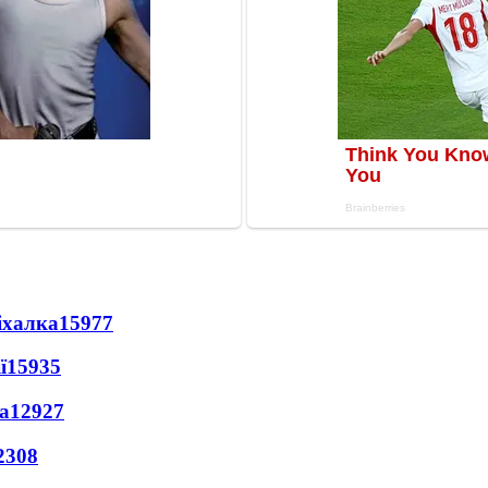
іхалка
15977
ї
15935
а
12927
2308