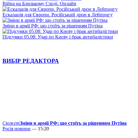
Війна на Близькому Сході. Онлайн
Ескалація для Європи. Російський дрон в Лейпцигу
Зміни в армії РФ: що стоїть за рішенням Путіна
Підсумки 05.08: Удар по Києву і брак антибалістики
ВИБІР РЕДАКТОРА
Сюжет
Зміни в армії РФ: що стоїть за рішенням Путіна
Росія новини
— 15:20