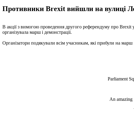
Противники Brexit вийшли на вулиці Л
В акції з вимогою проведення другого референдуму про Brexit у 
організувала марш і демонстрації.
Організатори подякували всім учасникам, які прибули на марш з
Parliament Sq
An amazing 1