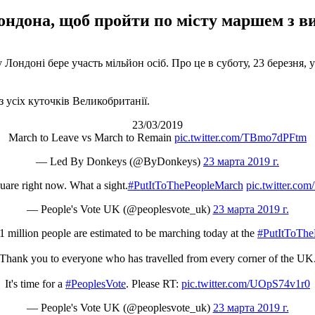
ондона, щоб пройти по місту маршем з в
Лондоні бере участь мільйон осіб. Про це в суботу, 23 березня, у 
 усіх куточків Великобританії.
23/03/2019
March to Leave vs March to Remain
pic.twitter.com/TBmo7dPFtm
— Led By Donkeys (@ByDonkeys)
23 марта 2019 г.
uare right now. What a sight.
#PutItToThePeopleMarch
pic.twitter.c
— People's Vote UK (@peoplesvote_uk)
23 марта 2019 г.
 million people are estimated to be marching today at the
#PutItToThe
Thank you to everyone who has travelled from every corner of the UK
It's time for a
#PeoplesVote
. Please RT:
pic.twitter.com/UOpS74v1r0
— People's Vote UK (@peoplesvote_uk)
23 марта 2019 г.