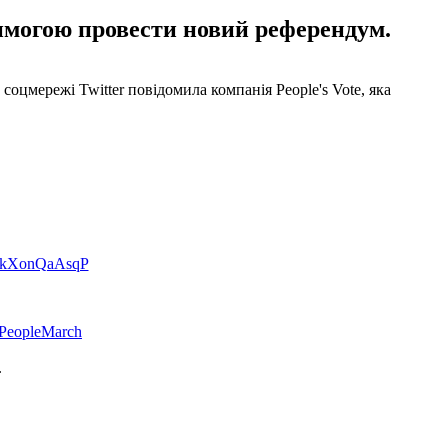
имогою провести новий референдум.
соцмережі Twitter повідомила компанія People's Vote, яка
om/kXonQaAsqP
PeopleMarch
.