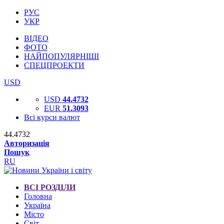
РУС
УКР
ВІДЕО
ФОТО
НАЙПОПУЛЯРНІШІ
СПЕЦПРОЕКТИ
USD
USD
44.4732
EUR
51.3093
Всі курси валют
44.4732
Авторизація
Пошук
RU
ВСІ РОЗДІЛИ
Головна
Україна
Місто
Світ