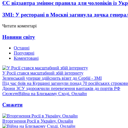
ЄС відзавтра змінює правила для чоловіків із Ук
ЗМІ: У ресторані в Москві загинула дочка генера
Читати коментарі
Новини світу
Останні
Популярні
Коментовані
У Росії стався масштабний збій інтернету
Зеленський уперше здійснить візит до Сербії - ЗМІ
Під час боїв на Курщині загинули понад 70 російських строкови
Дрони ЗСУ здорожчили перевезення вантажів до портів РФ
Сюжет
Війна на Близькому Сході. Онлайн
Сюжети
Вторгнення Росії в Україну. Онлайн