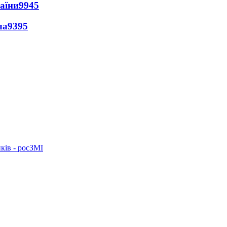
раїни
9945
ла
9395
ків - росЗМІ