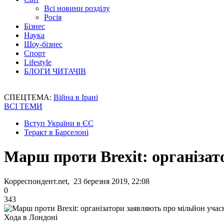
Всі новини розділу
Росія
Бізнес
Наука
Шоу-бізнес
Спорт
Lifestyle
БЛОГИ ЧИТАЧІВ
СПЕЦТЕМА:
Війна в Ірані
ВСІ ТЕМИ
Вступ України в ЄС
Теракт в Барселоні
Марш проти Brexit: організат
Корреспондент.net, 23 березня 2019, 22:08
0
343
Хода в Лондоні