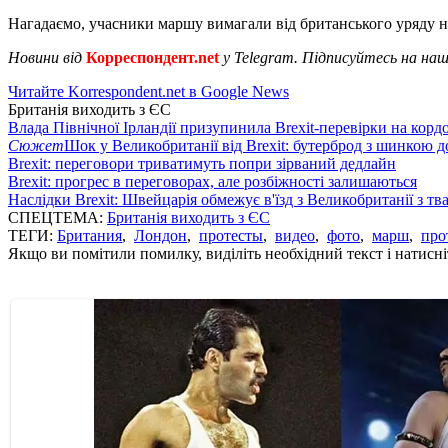
Нагадаємо, учасники маршу вимагали від британського уряду н
Новини від
Корреспондент.net
у Telegram. Підписуйтесь на на
Читайте Korrespondent.net в Google News
Британія виходить з ЄС
Влада Північної Ірландії призупинила Brexit-перевірки на корд
Сюжет
Шок у Великобританії від Brexit: бутерброд з шинкою 
Brexit: переговори триватимуть попри зірваний дедлайн
Brexit: прогрес в переговорах, але розбіжності залишаються
Наслідки Brexit: Швейцарія обмежує в'їзд з Великобританії з т
СПЕЦТЕМА:
Британія виходить з ЄС
ТЕГИ:
Британия
,
Лондон
,
протесты
,
видео
,
фото
,
марш
,
про
Якщо ви помітили помилку, виділіть необхідний текст і натисніт