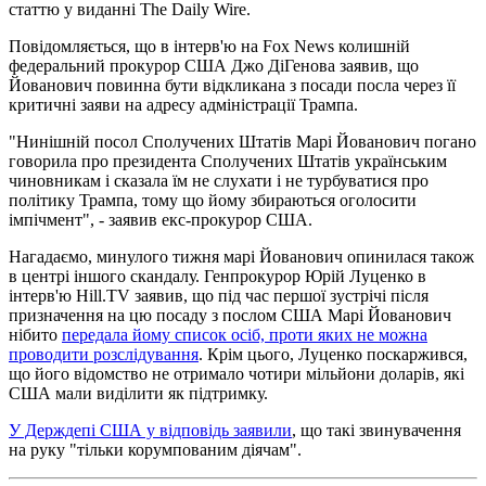
статтю у виданні The Daily Wire.
Повідомляється, що в інтерв'ю на Fox News колишній
федеральний прокурор США Джо ДіГенова заявив, що
Йованович повинна бути відкликана з посади посла через її
критичні заяви на адресу адміністрації Трампа.
"Нинішній посол Сполучених Штатів Марі Йованович погано
говорила про президента Сполучених Штатів українським
чиновникам і сказала їм не слухати і не турбуватися про
політику Трампа, тому що йому збираються оголосити
імпічмент", - заявив екс-прокурор США.
Нагадаємо, минулого тижня марі Йованович опинилася також
в центрі іншого скандалу. Генпрокурор Юрій Луценко в
інтерв'ю Hill.TV заявив, що під час першої зустрічі після
призначення на цю посаду з послом США Марі Йованович
нібито
передала йому список осіб, проти яких не можна
проводити розслідування
. Крім цього, Луценко поскаржився,
що його відомство не отримало чотири мільйони доларів, які
США мали виділити як підтримку.
У Держдепі США у відповідь заявили
, що такі звинувачення
на руку "тільки корумпованим діячам".