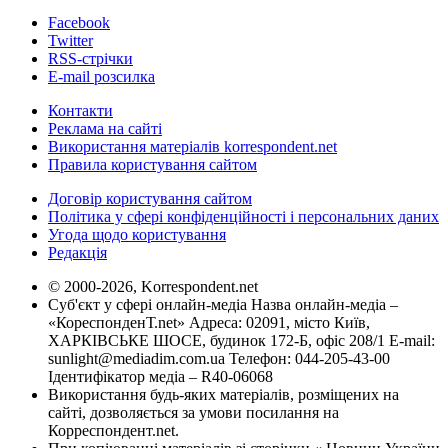
Facebook
Twitter
RSS-стрічки
E-mail розсилка
Контакти
Реклама на сайті
Використання матеріалів korrespondent.net
Правила користування сайтом
Договір користування сайтом
Політика у сфері конфіденційності і персональних даних
Угода щодо користування
Редакція
© 2000-2026, Korrespondent.net
Суб'єкт у сфері онлайн-медіа Назва онлайн-медіа –
«КореспонденТ.net» Адреса: 02091, місто Київ,
ХАРКІВСЬКЕ ШОСЕ, будинок 172-Б, офіс 208/1 E-mail:
sunlight@mediadim.com.ua
Телефон: 044-205-43-00
Ідентифікатор медіа – R40-06068
Використання будь-яких матеріалів, розміщених на
сайті, дозволяється за умови посилання на
Корреспондент.net.