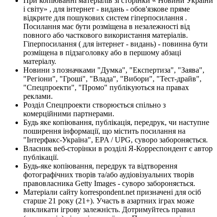
При копіюванні матеріалів зі сторінки « Новини України
і світу» , для інтернет - видань - обов'язкове пряме
відкрите для пошукових систем гіперпосилання .
Посилання має бути розміщена в незалежності від
повного або часткового використання матеріалів.
Гіперпосилання ( для інтернет - видань) - повинна бути
розміщена в підзаголовку або в першому абзаці
матеріалу.
Новини з позначками "Думка", "Експертиза", "Заява",
"Регіони", "Гроші", "Влада", "Вибори", "Тест-драйв",
"Спецпроекти", "Промо" публікуються на правах
реклами.
Розділ Спецпроекти створюється спільно з
комерційними партнерами.
Будь яке копіювання, публікація, передрук, чи наступне
поширення інформації, що містить посилання на
"Інтерфакс-Україна", EPA / UPG, суворо забороняється.
Власник веб-сторінки в розділі Я-Корреспондент є автор
публікації.
Будь-яке копіювання, передрук та відтворення
фотографічних творів та/або аудіовізуальних творів
правовласника Getty Images - суворо забороняється.
Матеріали сайту korrespondent.net призначені для осіб
старше 21 року (21+). Участь в азартних іграх може
викликати ігрову залежність. Дотримуйтесь правил