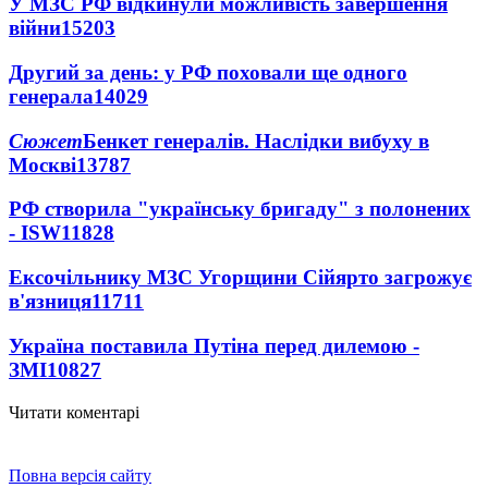
У МЗС РФ відкинули можливість завершення
війни
15203
Другий за день: у РФ поховали ще одного
генерала
14029
Сюжет
Бенкет генералів. Наслідки вибуху в
Москві
13787
РФ створила "українську бригаду" з полонених
- ISW
11828
Ексочільнику МЗС Угорщини Сійярто загрожує
в'язниця
11711
Україна поставила Путіна перед дилемою -
ЗМІ
10827
Читати коментарі
Повна версія сайту