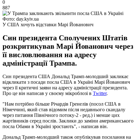
0
887
Фото: day.kyiv.ua
У США хочуть відставки Марі Йованович
Син президента Сполучених Штатів
розкритикував Марі Йованович через
її висловлювання на адресу
адміністрації Трампа.
Син президента США Дональд Трамп-молодший закликає
відкликати з посади посла США в Україні Марі Йованович
через її критичні заяви на адресу адміністрації президента.
Про це він написав у своєму мікроблозі в
Twitter
.
"Нам потрібно більше Річардів Гренелів (посол США в
Німеччині, який став відомим після недавнього скандалу
через питання Північного потоку-2 - ред.) і менше цих
жартівників серед послів. Заклики до заміни американського
посла Обами в Україні зростають", - написав він.
Дональд Трамп-молодший також опублікував посилання на