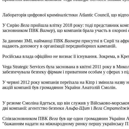
Лабораторія цифрової криміналістики Atlantic Council, що від
У Сирію
Вега
прийшла влітку 2018 року: тоді представник ком
засновником ПВК
Вагнер
), що компанія брала участь в охорон
За даними ЗМІ, найманці ПВК
Вагнера
присутні в Сирії та афр
надають допомогу в організації передвиборних кампаній.
Російська влада офіційно не визнає її існування. Зокрема, в Кр
Vega Strategic Services була заснована в квітні 2011 року в Ми
забезпечувала безпеку фірмам і приватним особам у сферах з п
У червні 2012 року компанія переїхала на Кіпр і змінила назву на
акцій компанії був громадянин України Анатолій Смолін.
У резюме Смоліна йдеться, що він служив у Військово-морському
дві компанії: агентство безпеки
Альфа-Щит
і
Вега Стратеджік
Співзасновником ПВК
Вега
був ще один громадянин України Ан
"бажанням надати на міжнародному ринку першу українську 