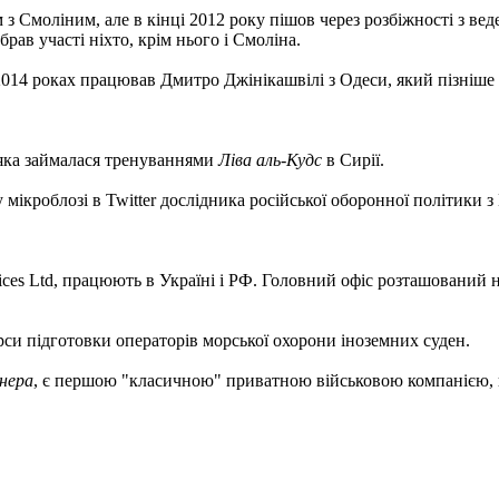
 з Смоліним, але в кінці 2012 року пішов через розбіжності з вед
брав участі ніхто, крім нього і Смоліна.
2014 роках працював Дмитро Джінікашвілі з Одеси, який пізніше
, яка займалася тренуваннями
Ліва аль-Кудс
в Сирії.
мікроблозі в Twitter дослідника російської оборонної політики 
ervices Ltd, працюють в Україні і РФ. Головний офіс розташований 
урси підготовки операторів морської охорони іноземних суден.
нера
, є першою "класичною" приватною військовою компанією, що 