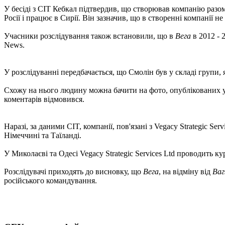
У бесіді з CIT Кебкал підтвердив, що створював компанію разом
Росії і працює в Сирії. Він зазначив, що в створенні компанії не 
Учасники розслідування також встановили, що в
Вега
в 2012 - 
News.
У розслідуванні передбачається, що Смолін був у складі групи
Схожу на нього людину можна бачити на фото, опублікованих у 
коментарів відмовився.
Наразі, за даними CIT, компанії, пов'язані з Vegacy Strategic S
Німеччині та Таїланді.
У Миколаєві та Одесі Vegacy Strategic Services Ltd проводить к
Розслідувачі приходять до висновку, що
Вега
, на відміну від
Ваг
російського командування.