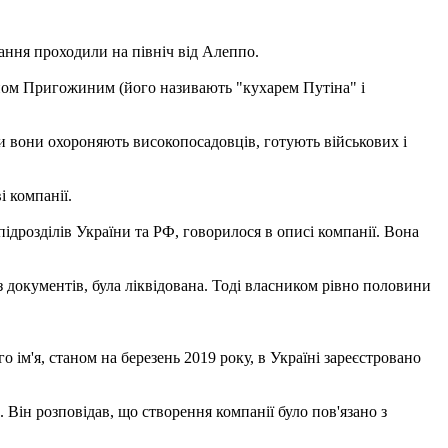
ання проходили на північ від Алеппо.
еном Пригожиним (його називають "кухарем Путіна" і
ни вони охороняють високопосадовців, готують військових і
і компанії.
підрозділів України та РФ, говорилося в описі компанії. Вона
и з документів, була ліквідована. Тоді власником рівно половини
 ім'я, станом на березень 2019 року, в Україні зареєстровано
ін розповідав, що створення компанії було пов'язано з