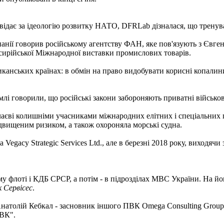
повідає за ідеологію розвитку НАТО, DFRLab дізналася, що тренув
панії говорив російському агентству ФАН, яке пов'язують з Євг
і сирійської Міжнародної виставки промислових товарів.
иканських країнах: в обмін на право видобувати корисні копали
емлі говорили, що російські закони забороняють приватні військов
колаєві колишніми учасниками міжнародних елітних і спеціальних 
ідвищеним ризиком, а також охороняла морські судна.
 Vegacy Strategic Services Ltd., але в березні 2018 року, виходяч
 флоті і КДБ СРСР, а потім - в підрозділах МВС України. На його
 Сервісес
.
атолій Кебкал - засновник іншого ПВК Omega Consulting Group. В
ПВК".