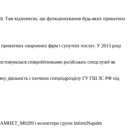
ії. Там відзначили, що функціонування будь-яких приватних
 приватних охоронних фірм і супутніх послуг. У 2013 році
истовувалася співробітниками російських спецслужб як
мну діяльність і злочини спецпідрозділу ГУ ГШ ЗС РФ під
ІХТАМНЕТ_М0209 і волонтери групи InformNapalm