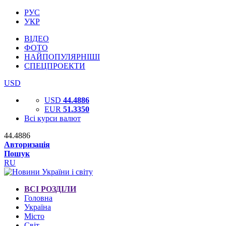
РУС
УКР
ВІДЕО
ФОТО
НАЙПОПУЛЯРНІШІ
СПЕЦПРОЕКТИ
USD
USD
44.4886
EUR
51.3350
Всі курси валют
44.4886
Авторизація
Пошук
RU
ВСІ РОЗДІЛИ
Головна
Україна
Місто
Світ