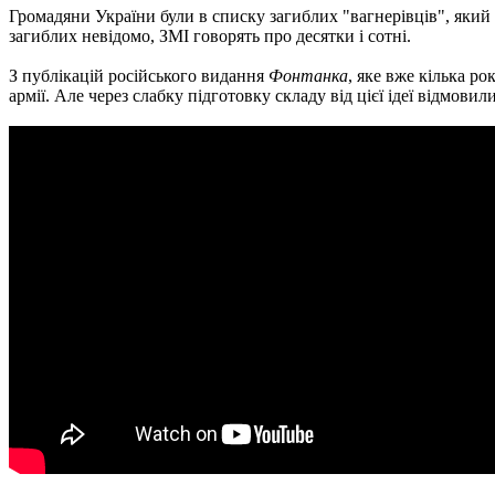
Громадяни України були в списку загиблих "вагнерівців", який 
загиблих невідомо, ЗМІ говорять про десятки і сотні.
З публікацій російського видання
Фонтанка
, яке вже кілька р
армії. Але через слабку підготовку складу від цієї ідеї відмовил