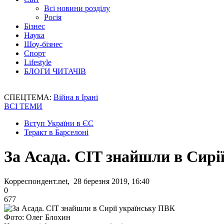
Всі новини розділу
Росія
Бізнес
Наука
Шоу-бізнес
Спорт
Lifestyle
БЛОГИ ЧИТАЧІВ
СПЕЦТЕМА:
Війна в Ірані
ВСІ ТЕМИ
Вступ України в ЄС
Теракт в Барселоні
За Асада. CIT знайшли в Сир
Корреспондент.net, 28 березня 2019, 16:40
0
677
Фото: Олег Блохин