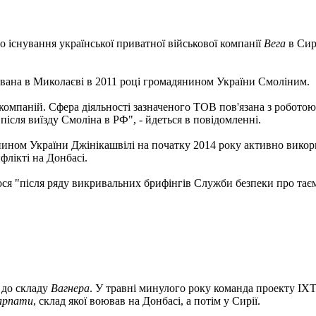
існування української приватної військової компанії
Вега
в Сир
ована в Миколаєві в 2011 році громадянином України Смоліним.
компаній. Сфера діяльності зазначеного ТОВ пов'язана з роботою
ісля виїзду Смоліна в РФ", - йдеться в повідомленні.
нином України Джінікашвілі на початку 2014 року активно викор
флікті на Донбасі.
ося "після ряду викривальних брифінгів Служби безпеки про тає
 до складу
Вагнера
. У травні минулого року команда проекту 
арпати
, склад якої воював на Донбасі, а потім у Сирії.