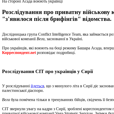
На стороні Асада воюють українці
Розслідування про приватну військову 
"з'явилося після брифінгів" відомства.
Дослідницька група Conflict Intelligence Team, яка займається р
військової компанії
Вега
, заснованої в Україні.
Про українців, які воюють на боці режиму Башара Асада, впер
Корреспондент.net
розповідає подробиці.
Розслідування CIT про українців у Сирії
У розслідуванні
йдеться
, що з минулого літа в Сирії діє заснов
палестинської діаспори.
Вега
була помічена тільки в тренуваннях бійців, свідчень її безп
CIT звернули увагу на кадри з Сирії, зроблені кореспонденто
приватної військової компанії Vega Strategic Services. Знімки бул