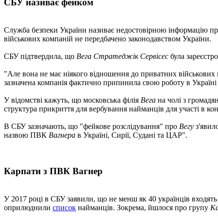
СБУ називає фейком
Служба безпеки України називає недостовірною інформацію про 
військових компаній не передбачено законодавством України.
СБУ підтвердила, що
Вега Стратеджік Сервісес
була зареєстр
"Але вона не має ніякого відношення до приватних військових 
зазначена компанія фактично припинила свою роботу в Україні п
У відомстві кажуть, що московська філія
Вега
на чолі з громадя
структура прикриття для вербування найманців для участі в кон
В СБУ зазначають, що "фейкове розслідування" про
Вегу
з'явил
назвою ПВК
Вагнера
в Україні, Сирії, Судані та ЦАР".
Карпати з ПВК Вагнер
У 2017 році в СБУ заявили, що не менш як 40 українців входять
оприлюднили
список
найманців. Зокрема, йшлося про групу
К