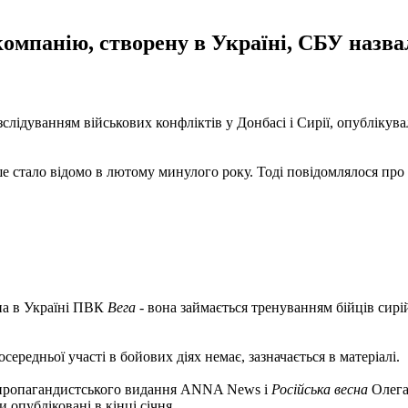
компанію, створену в Україні, СБУ назва
озслідуванням військових конфліктів у Донбасі і Сирії, опублікув
ше стало відомо в лютому минулого року. Тоді повідомлялося про
ана в Україні ПВК
Вега
- вона займається тренуванням бійців сирій
осередньої участі в бойових діях немає, зазначається в матеріалі.
м пропагандистського видання ANNA News і
Російська весна
Олега
и опубліковані в кінці січня.