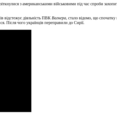
зіткнулися з американськими військовими під час спроби захопити
оків відстежує діяльність ПВК
Вагнера
, стало відомо, що спочатку
ися. Після чого українців переправили до Сирії.