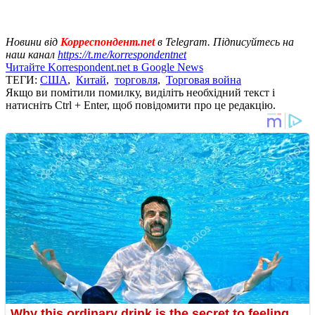
Новини від
Корреспондент.net
в Telegram. Підписуйтесь на
наш канал
https://t.me/korrespondentnet
Читайте Korrespondent.net в Google News
ТЕГИ:
США
,
Китай
,
торговля
,
Торговая война
Якщо ви помітили помилку, виділіть необхідний текст і
натисніть Ctrl + Enter, щоб повідомити про це редакцію.