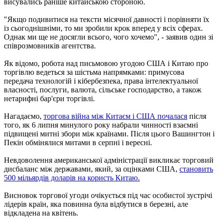
висувались раніше китайською стороною.
"Якщо подивитися на тексти місячної давності і порівняти їх
із сьогоднішніми, то ми зробили крок вперед у всіх сферах.
Однак ми ще не досягли всього, чого хочемо", - заявив один зі
співрозмовників агентства.
Як відомо, робота над письмовою угодою США і Китаю про
торгівлю ведеться за шістьма напрямками: примусова
передача технологій і кібербезпека, права інтелектуальної
власності, послуги, валюта, сільське господарство, а також
нетарифні бар'єри торгівлі.
Нагадаємо,
торгова війна між Китаєм і США почалася
після
того, як 6 липня минулого року набрали чинності взаємні
підвищені митні збори між країнами. Після цього Вашингтон і
Пекін обмінялися митами в серпні і вересні.
Невдоволення американської адміністрації викликає торговий
дисбаланс між державами, який, за оцінками США,
становить
500 мільярдів доларів на користь Китаю.
Висновок торгової угоди очікується під час особистої зустрічі
лідерів країн, яка повинна була відбутися в березні, але
відкладена на квітень.