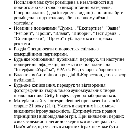
Посилання має бути розміщена в незалежності від
повного або часткового використання матеріалів.
Гіперпосилання ( для інтернет - видань) - повинна бути
розміщена в підзаголовку або в першому абзаці
матеріалу.
Новини з позначками "Думка", "Експертиза", "Заява",
"Регіони", "Гроші", "Влада", "Вибори", "Тест-драйв",
"Спецпроекти", "Промо" публікуються на правах
реклами.
Розділ Спецпроекти створюється спільно з
комерційними партнерами.
Будь яке копіювання, публікація, передрук, чи наступне
поширення інформації, що містить посилання на
"Інтерфакс-Україна", EPA / UPG, суворо забороняється.
Власник веб-сторінки в розділі Я-Корреспондент є автор
публікації.
Будь-яке копіювання, передрук та відтворення
фотографічних творів та/або аудіовізуальних творів
правовласника Getty Images - суворо забороняється.
Матеріали сайту korrespondent.net призначені для осіб
старше 21 року (21+). Участь в азартних іграх може
викликати ігрову залежність. Дотримуйтесь правил
(принципів) відповідальної гри. При виявленні перших
ознак залежності негайно зверніться до спеціаліста.
Пам'ятайте, що участь в азартних іграх не може бути