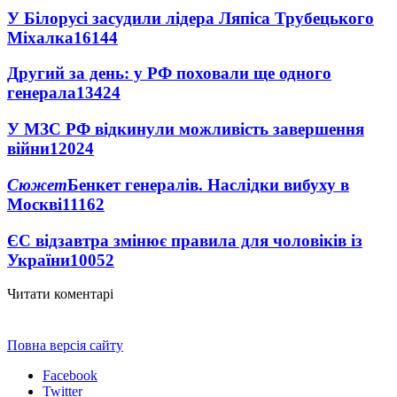
У Білорусі засудили лідера Ляпіса Трубецького
Міхалка
16144
Другий за день: у РФ поховали ще одного
генерала
13424
У МЗС РФ відкинули можливість завершення
війни
12024
Сюжет
Бенкет генералів. Наслідки вибуху в
Москві
11162
ЄС відзавтра змінює правила для чоловіків із
України
10052
Читати коментарі
Повна версія сайту
Facebook
Twitter