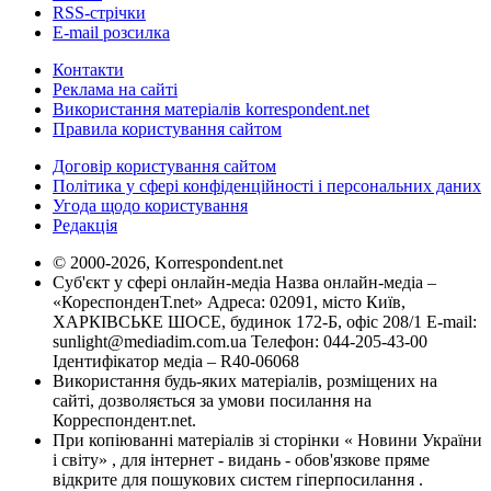
RSS-стрічки
E-mail розсилка
Контакти
Реклама на сайті
Використання матеріалів korrespondent.net
Правила користування сайтом
Договір користування сайтом
Політика у сфері конфіденційності і персональних даних
Угода щодо користування
Редакція
© 2000-2026, Korrespondent.net
Суб'єкт у сфері онлайн-медіа Назва онлайн-медіа –
«КореспонденТ.net» Адреса: 02091, місто Київ,
ХАРКІВСЬКЕ ШОСЕ, будинок 172-Б, офіс 208/1 E-mail:
sunlight@mediadim.com.ua
Телефон: 044-205-43-00
Ідентифікатор медіа – R40-06068
Використання будь-яких матеріалів, розміщених на
сайті, дозволяється за умови посилання на
Корреспондент.net.
При копіюванні матеріалів зі сторінки « Новини України
і світу» , для інтернет - видань - обов'язкове пряме
відкрите для пошукових систем гіперпосилання .