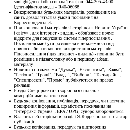
sunlight@mediadim.com.ua
Телефон: 044-205-43-00
Ідентифікатор медіа – R40-06068
Використання будь-яких матеріалів, розміщених на
сайті, дозволяється за умови посилання на
Корреспондент.net.
При копіюванні матеріалів зі сторінки « Новини України
і світу» , для інтернет - видань - обов'язкове пряме
відкрите для пошукових систем гіперпосилання .
Посилання має бути розміщена в незалежності від
повного або часткового використання матеріалів.
Гіперпосилання ( для інтернет - видань) - повинна бути
розміщена в підзаголовку або в першому абзаці
матеріалу.
Новини з позначками "Думка", "Експертиза", "Заява",
"Регіони", "Гроші", "Влада", "Вибори", "Тест-драйв",
"Спецпроекти", "Промо" публікуються на правах
реклами.
Розділ Спецпроекти створюється спільно з
комерційними партнерами.
Будь яке копіювання, публікація, передрук, чи наступне
поширення інформації, що містить посилання на
"Інтерфакс-Україна", EPA / UPG, суворо забороняється.
Власник веб-сторінки в розділі Я-Корреспондент є автор
публікації.
Будь-яке копіювання, передрук та відтворення