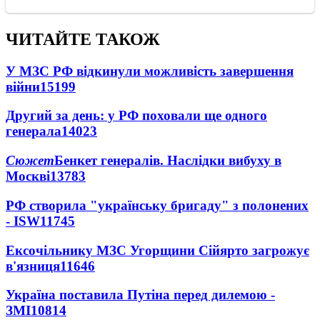
ЧИТАЙТЕ ТАКОЖ
У МЗС РФ відкинули можливість завершення
війни
15199
Другий за день: у РФ поховали ще одного
генерала
14023
Сюжет
Бенкет генералів. Наслідки вибуху в
Москві
13783
РФ створила "українську бригаду" з полонених
- ISW
11745
Ексочільнику МЗС Угорщини Сійярто загрожує
в'язниця
11646
Україна поставила Путіна перед дилемою -
ЗМІ
10814