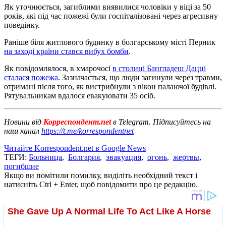
Як уточнюється, загиблими виявилися чоловіки у віці за 50
років, які під час пожежі були госпіталізовані через агресивну
поведінку.
Раніше біля житлового будинку в болгарському місті Перник
на заході країни стався вибух бомби
.
Як повідомлялося, в хмарочосі
в столиці Бангладеш Дацці
сталася пожежа
. Зазначається, що люди загинули через травми,
отримані після того, як вистрибнули з вікон палаючої будівлі.
Рятувальникам вдалося евакуювати 35 осіб.
Новини від
Корреспондент.net
в Telegram. Підписуйтесь на
наш канал
https://t.me/korrespondentnet
Читайте Korrespondent.net в Google News
ТЕГИ:
Больница
,
Болгария
,
эвакуация
,
огонь
,
жертвы
,
погибшие
Якщо ви помітили помилку, виділіть необхідний текст і
натисніть Ctrl + Enter, щоб повідомити про це редакцію.