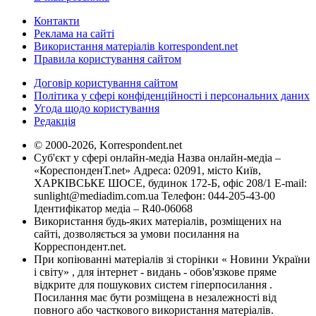
Контакти
Реклама на сайті
Використання матеріалів korrespondent.net
Правила користування сайтом
Договір користування сайтом
Політика у сфері конфіденційності і персональних даних
Угода щодо користування
Редакція
© 2000-2026, Korrespondent.net
Суб'єкт у сфері онлайн-медіа Назва онлайн-медіа –
«КореспонденТ.net» Адреса: 02091, місто Київ,
ХАРКІВСЬКЕ ШОСЕ, будинок 172-Б, офіс 208/1 E-mail:
sunlight@mediadim.com.ua
Телефон: 044-205-43-00
Ідентифікатор медіа – R40-06068
Використання будь-яких матеріалів, розміщених на
сайті, дозволяється за умови посилання на
Корреспондент.net.
При копіюванні матеріалів зі сторінки « Новини України
і світу» , для інтернет - видань - обов'язкове пряме
відкрите для пошукових систем гіперпосилання .
Посилання має бути розміщена в незалежності від
повного або часткового використання матеріалів.