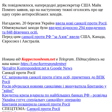
Як повідомлялося, напередодні держсекретар США Майк
Помпео заявив, що на наступному тижні оголосять про ще
одну серію антиросійських заходів.
Нагадаємо, 20 березня Україна
ввела нові санкції проти Росії
.
Обмежувальні заходи були
введені відносно 294 юридичних
та 848 фізичних осіб.
Перед цим
санкції проти РФ "за Азов" ввели
США, Канада,
Євросоюз і Австралія.
Новини від
Корреспондент.net
в Telegram. Підписуйтесь на
наш канал
https://t.me/korrespondentnet
Читайте Korrespondent.net в Google News
Санкції проти Росії
ЄС запровадив санкції проти п'яти осіб, причетних до ВПК
Росії
Росія обурилася новими санкціями і звинуватила Британію у
"війні"
Кредитна криза вдарила по найбільших банках РФ - розвідка
Україна готує спеціальну санкційну операцію
Британія розширила санкції проти Росії
СПЕЦТЕМА:
Санкції проти Росії