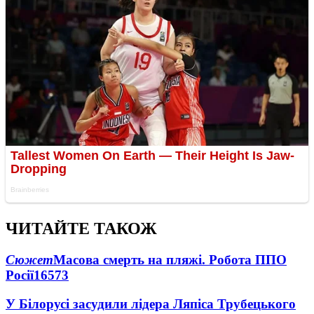
ЧИТАЙТЕ ТАКОЖ
Сюжет
Масова смерть на пляжі. Робота ППО
Росії
16573
У Білорусі засудили лідера Ляпіса Трубецького