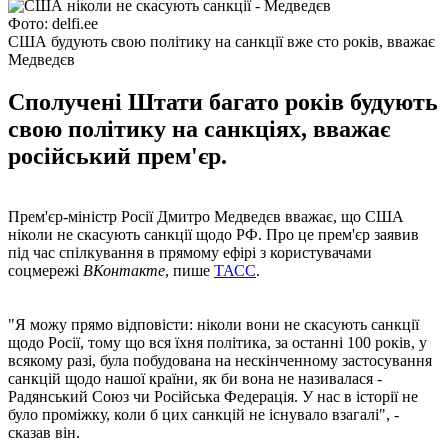
Фото: delfi.ee
США будують свою політику на санкції вже сто років, вважає
Медведєв
Сполучені Штати багато років будують
свою політику на санкціях, вважає
російський прем'єр.
Прем'єр-міністр Росії Дмитро Медведєв вважає, що США
ніколи не скасують санкції щодо РФ. Про це прем'єр заявив
під час спілкування в прямому ефірі з користувачами
соцмережі
ВКонтакте
, пише
ТАСС
.
"Я можу прямо відповісти: ніколи вони не скасують санкції
щодо Росії, тому що вся їхня політика, за останні 100 років, у
всякому разі, була побудована на нескінченному застосування
санкцій щодо нашої країни, як би вона не називалася -
Радянський Союз чи Російська Федерація. У нас в історії не
було проміжку, коли б цих санкцій не існувало взагалі", -
сказав він.