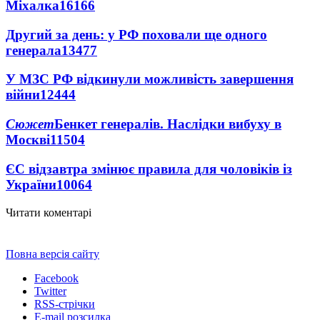
Міхалка
16166
Другий за день: у РФ поховали ще одного
генерала
13477
У МЗС РФ відкинули можливість завершення
війни
12444
Сюжет
Бенкет генералів. Наслідки вибуху в
Москві
11504
ЄС відзавтра змінює правила для чоловіків із
України
10064
Читати коментарі
Повна версія сайту
Facebook
Twitter
RSS-стрічки
E-mail розсилка