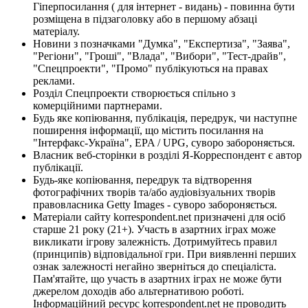
Гіперпосилання ( для інтернет - видань) - повинна бути
розміщена в підзаголовку або в першому абзаці
матеріалу.
Новини з позначками "Думка", "Експертиза", "Заява",
"Регіони", "Гроші", "Влада", "Вибори", "Тест-драйв",
"Спецпроекти", "Промо" публікуються на правах
реклами.
Розділ Спецпроекти створюється спільно з
комерційними партнерами.
Будь яке копіювання, публікація, передрук, чи наступне
поширення інформації, що містить посилання на
"Інтерфакс-Україна", EPA / UPG, суворо забороняється.
Власник веб-сторінки в розділі Я-Корреспондент є автор
публікації.
Будь-яке копіювання, передрук та відтворення
фотографічних творів та/або аудіовізуальних творів
правовласника Getty Images - суворо забороняється.
Матеріали сайту korrespondent.net призначені для осіб
старше 21 року (21+). Участь в азартних іграх може
викликати ігрову залежність. Дотримуйтесь правил
(принципів) відповідальної гри. При виявленні перших
ознак залежності негайно зверніться до спеціаліста.
Пам'ятайте, що участь в азартних іграх не може бути
джерелом доходів або альтернативою роботі.
Інформаційний ресурс korrespondent.net не проводить