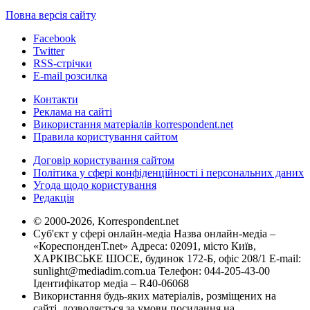
Повна версія сайту
Facebook
Twitter
RSS-стрічки
E-mail розсилка
Контакти
Реклама на сайті
Використання матеріалів korrespondent.net
Правила користування сайтом
Договір користування сайтом
Політика у сфері конфіденційності і персональних даних
Угода щодо користування
Редакція
© 2000-2026, Korrespondent.net
Суб'єкт у сфері онлайн-медіа Назва онлайн-медіа –
«КореспонденТ.net» Адреса: 02091, місто Київ,
ХАРКІВСЬКЕ ШОСЕ, будинок 172-Б, офіс 208/1 E-mail:
sunlight@mediadim.com.ua
Телефон: 044-205-43-00
Ідентифікатор медіа – R40-06068
Використання будь-яких матеріалів, розміщених на
сайті, дозволяється за умови посилання на