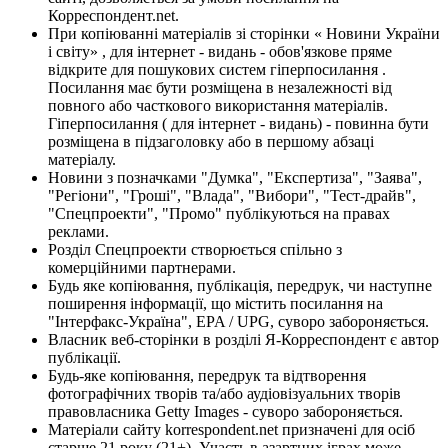
Корреспондент.net.
При копіюванні матеріалів зі сторінки « Новини України
і світу» , для інтернет - видань - обов'язкове пряме
відкрите для пошукових систем гіперпосилання .
Посилання має бути розміщена в незалежності від
повного або часткового використання матеріалів.
Гіперпосилання ( для інтернет - видань) - повинна бути
розміщена в підзаголовку або в першому абзаці
матеріалу.
Новини з позначками "Думка", "Експертиза", "Заява",
"Регіони", "Гроші", "Влада", "Вибори", "Тест-драйв",
"Спецпроекти", "Промо" публікуються на правах
реклами.
Розділ Спецпроекти створюється спільно з
комерційними партнерами.
Будь яке копіювання, публікація, передрук, чи наступне
поширення інформації, що містить посилання на
"Інтерфакс-Україна", EPA / UPG, суворо забороняється.
Власник веб-сторінки в розділі Я-Корреспондент є автор
публікації.
Будь-яке копіювання, передрук та відтворення
фотографічних творів та/або аудіовізуальних творів
правовласника Getty Images - суворо забороняється.
Матеріали сайту korrespondent.net призначені для осіб
старше 21 року (21+). Участь в азартних іграх може