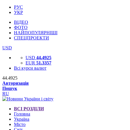
РУС
УКР
ВІДЕО
ФОТО
НАЙПОПУЛЯРНІШІ
СПЕЦПРОЕКТИ
USD
USD
44.4925
EUR
51.3357
Всі курси валют
44.4925
Авторизація
Пошук
RU
ВСІ РОЗДІЛИ
Головна
Україна
Місто
Світ