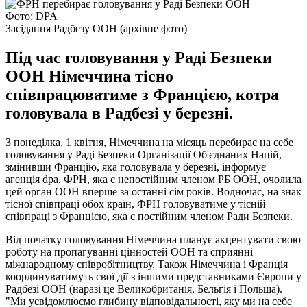
Фото: DPA
Засідання Радбезу ООН (архівне фото)
Під час головування у Раді Безпеки
ООН Німеччина тісно
співпрацюватиме з Францією, котра
головувала в Радбезі у березні.
З понеділка, 1 квітня, Німеччина на місяць перебирає на себе
головування у Раді Безпеки Організації Об'єднаних Націй,
змінивши Францію, яка головувала у березні, інформує
агенція dpa. ФРН, яка є непостійним членом РБ ООН, очолила
цей орган ООН вперше за останні сім років. Водночас, на знак
тісної співпраці обох країн, ФРН головуватиме у тісній
співпраці з Францією, яка є постійним членом Ради Безпеки.
Від початку головування Німеччина планує акцентувати свою
роботу на пропагуванні цінностей ООН та сприянні
міжнародному співробітництву. Також Німеччина і Франція
координуватимуть свої дії з іншими представниками Європи у
Радбезі ООН (наразі це Великобританія, Бельгія і Польща).
"Ми усвідомлюємо глибину відповідальності, яку ми на себе