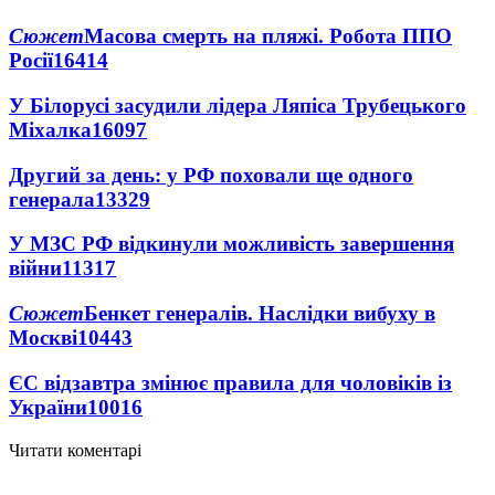
Сюжет
Масова смерть на пляжі. Робота ППО
Росії
16414
У Білорусі засудили лідера Ляпіса Трубецького
Міхалка
16097
Другий за день: у РФ поховали ще одного
генерала
13329
У МЗС РФ відкинули можливість завершення
війни
11317
Сюжет
Бенкет генералів. Наслідки вибуху в
Москві
10443
ЄС відзавтра змінює правила для чоловіків із
України
10016
Читати коментарі