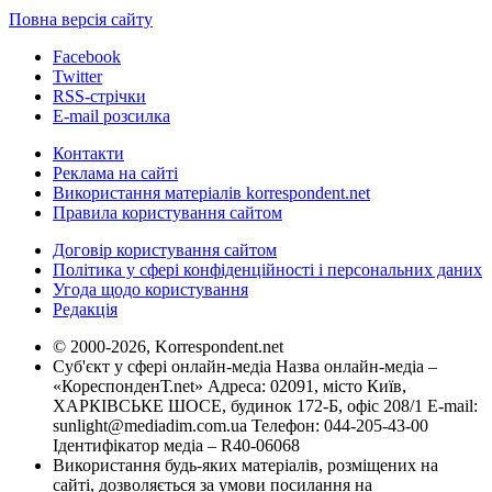
Повна версія сайту
Facebook
Twitter
RSS-стрічки
E-mail розсилка
Контакти
Реклама на сайті
Використання матеріалів korrespondent.net
Правила користування сайтом
Договір користування сайтом
Політика у сфері конфіденційності і персональних даних
Угода щодо користування
Редакція
© 2000-2026, Korrespondent.net
Суб'єкт у сфері онлайн-медіа Назва онлайн-медіа –
«КореспонденТ.net» Адреса: 02091, місто Київ,
ХАРКІВСЬКЕ ШОСЕ, будинок 172-Б, офіс 208/1 E-mail:
sunlight@mediadim.com.ua
Телефон: 044-205-43-00
Ідентифікатор медіа – R40-06068
Використання будь-яких матеріалів, розміщених на
сайті, дозволяється за умови посилання на