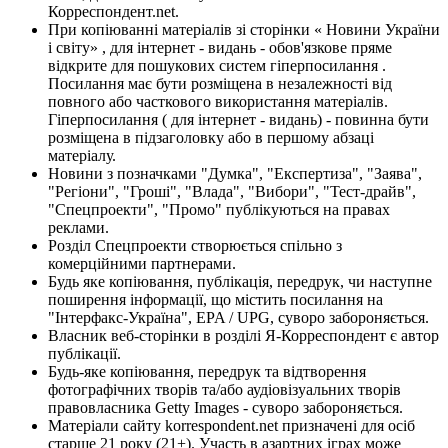
Корреспондент.net.
При копіюванні матеріалів зі сторінки « Новини України
і світу» , для інтернет - видань - обов'язкове пряме
відкрите для пошукових систем гіперпосилання .
Посилання має бути розміщена в незалежності від
повного або часткового використання матеріалів.
Гіперпосилання ( для інтернет - видань) - повинна бути
розміщена в підзаголовку або в першому абзаці
матеріалу.
Новини з позначками "Думка", "Експертиза", "Заява",
"Регіони", "Гроші", "Влада", "Вибори", "Тест-драйв",
"Спецпроекти", "Промо" публікуються на правах
реклами.
Розділ Спецпроекти створюється спільно з
комерційними партнерами.
Будь яке копіювання, публікація, передрук, чи наступне
поширення інформації, що містить посилання на
"Інтерфакс-Україна", EPA / UPG, суворо забороняється.
Власник веб-сторінки в розділі Я-Корреспондент є автор
публікації.
Будь-яке копіювання, передрук та відтворення
фотографічних творів та/або аудіовізуальних творів
правовласника Getty Images - суворо забороняється.
Матеріали сайту korrespondent.net призначені для осіб
старше 21 року (21+). Участь в азартних іграх може