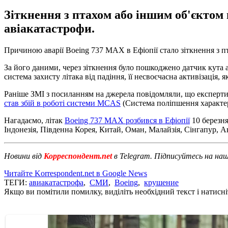
Зіткнення з птахом або іншим об'єктом
авіакатастрофи.
Причиною аварії Boeing 737 MAX в Ефіопії стало зіткнення з п
За його даними, через зіткнення було пошкоджено датчик кута 
система захисту літака від падіння, її несвоєчасна активізація,
Раніше ЗМІ з посиланням на джерела повідомляли, що експерти
став збій в роботі системи MCAS
(Система поліпшення характер
Нагадаємо, літак
Boeing 737 MAX розбився в Ефіопії
10 березня
Індонезія, Південна Корея, Китай, Оман, Малайзія, Сінгапур, Ав
Новини від
Корреспондент.net
в Telegram. Підписуйтесь на на
Читайте Korrespondent.net в Google News
ТЕГИ:
авиакатастрофа
,
СМИ
,
Boeing
,
крушение
Якщо ви помітили помилку, виділіть необхідний текст і натисніт