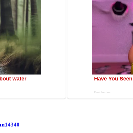
ни
14340