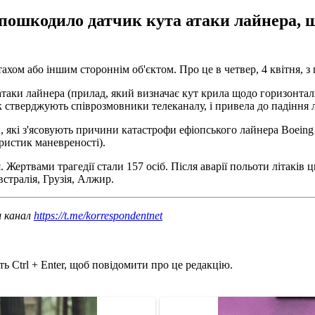
 пошкодило датчик кута атаки лайнера, щ
тахом або іншим стороннім об'єктом. Про це в четвер, 4 квітня, 
атаки лайнера (прилад, який визначає кут крила щодо горизонтал
 як стверджують співрозмовники телеканалу, і привела до падіння л
, які з'ясовують причини катастрофи ефіопського лайнера Boein
истик маневреності).
. Жертвами трагедії стали 157 осіб. Після аварії польоти літаків
стралія, Грузія, Алжир.
ш канал
https://t.me/korrespondentnet
ь Ctrl + Enter, щоб повідомити про це редакцію.