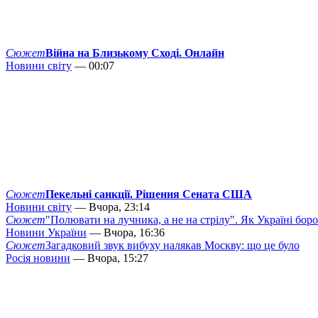
Сюжет
Війна на Близькому Сході. Онлайн
Новини світу
— 00:07
Сюжет
Пекельні санкції. Рішення Сената США
Новини світу
— Вчора, 23:14
Сюжет
"Полювати на лучника, а не на стрілу". Як Україні бор
Новини України
— Вчора, 16:36
Сюжет
Загадковий звук вибуху налякав Москву: що це було
Росія новини
— Вчора, 15:27