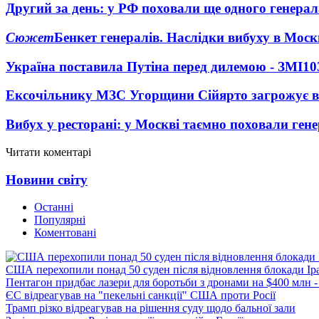
Другий за день: у РФ поховали ще одного генерал
Сюжет
Бенкет генералів. Наслідки вибуху в Моск
Україна поставила Путіна перед дилемою - ЗМІ
10
Ексочільнику МЗС Угорщини Сійярто загрожує в
Вибух у ресторані: у Москві таємно поховали ген
Читати коментарі
Новини світу
Останні
Популярні
Коментовані
США перехопили понад 50 суден після відновлення блокади Ір
Пентагон придбає лазери для боротьби з дронами на $400 млн -
ЄС відреагував на "пекельні санкції" США проти Росії
Трамп різко відреагував на рішення суду щодо бальної зали