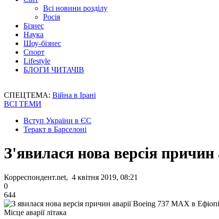
Всі новини розділу
Росія
Бізнес
Наука
Шоу-бізнес
Спорт
Lifestyle
БЛОГИ ЧИТАЧІВ
СПЕЦТЕМА:
Війна в Ірані
ВСІ ТЕМИ
Вступ України в ЄС
Теракт в Барселоні
З'явилася нова версія причин 
Корреспондент.net, 4 квітня 2019, 08:21
0
644
Місце аварії літака