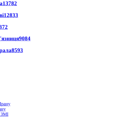
а
13782
ві
12833
372
'язниця
9084
ерала
8593
ану
 ЗМІ