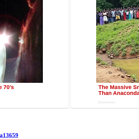
а
13659