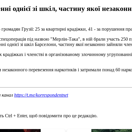
ні однієї зі шкіл, частину якої незако
громадян Грузії: 25 за квартирні крадіжки, 41 - за порушення пра
 спецоперація під назвою "Мерлін-Така", в ній брали участь 250 п
ні однієї зі шкіл Барселони, частину якої незаконно зайняли чл
их крадіжках і членстві в організованому злочинному угрупованн
 незаконного перевезення наркотиків і затримали понад 60 нарко
ш канал
https://t.me/korrespondentnet
ь Ctrl + Enter, щоб повідомити про це редакцію.