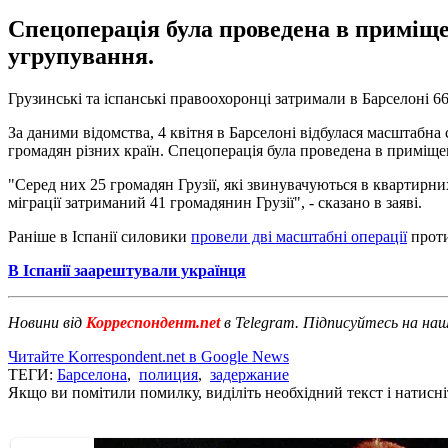
Спецоперація була проведена в приміщен
угрупування.
Грузинські та іспанські правоохоронці затримали в Барселоні 66 
За даними відомства, 4 квітня в Барселоні відбулася масштабна
громадян різних країн. Спецоперація була проведена в приміщен
"Серед них 25 громадян Грузії, які звинувачуються в квартирн
міграції затриманий 41 громадянин Грузії", - сказано в заяві.
Раніше в Іспанії силовики
провели дві масштабні операції
проти
В Іспанії заарештували українця
Новини від
Корреспондент.net
в Telegram. Підписуйтесь на на
Читайте Korrespondent.net в Google News
ТЕГИ:
Барселона
,
полиция
,
задержание
Якщо ви помітили помилку, виділіть необхідний текст і натисніт