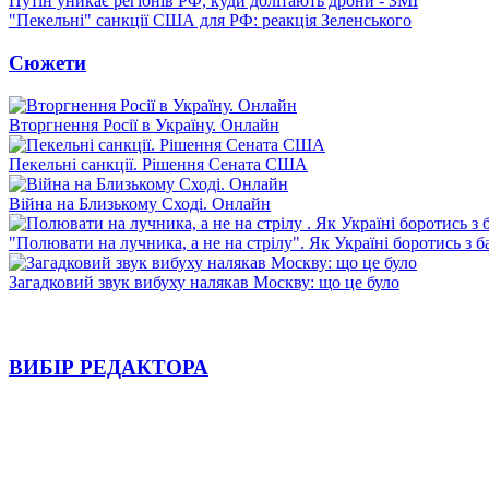
Путін уникає регіонів РФ, куди долітають дрони - ЗМІ
"Пекельні" санкції США для РФ: реакція Зеленського
Сюжети
Вторгнення Росії в Україну. Онлайн
Пекельні санкції. Рішення Сената США
Війна на Близькому Сході. Онлайн
"Полювати на лучника, а не на стрілу". Як Україні боротись з 
Загадковий звук вибуху налякав Москву: що це було
ВИБІР РЕДАКТОРА