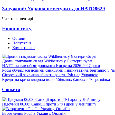
Залужний: Україна не вступить до НАТО
8629
Читати коментарі
Новини світу
Останні
Популярні
Коментовані
Дрони атакували склад Wildberries у Єкатеринбурзі
НАТО назвав обсяг допомоги Києву на 2026-2027 роки
Росія обурилася новими санкціями і звинуватила Британію у "в
Сікорський закликав збивати ракети РФ над Україною
Кредитна криза вдарила по найбільших банках РФ - розвідка
Сюжети
Підсумки 06.08: Санкції проти РФ і дрон у Лейпцигу
Вторгнення Росії в Україну. Онлайн