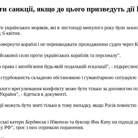
 санкції, якщо до цього призведуть дії Р
и українських моряків, які в листопаді минулого року були захоп
 6 квітня.
овернути кораблі і не перешкоджати проходженню суден через Ке
ськової сили проти українських кораблів та персоналу".
рава і запобігання будь-якій подальшій ескалації", - підкреслює
стурбованість складною обстановкою і гуманітарною ситуацією 
алого врегулювання конфлікту може бути тільки за допомогою пов
України", - йдеться в документі.
ії можуть бути зняті тільки в тому випадку, якщо Росія повніст
нські катери
Бердянськ
і
Нікополь
та буксир
Яни Капу
на підході д
ну РФ", троє з них отримали поранення.