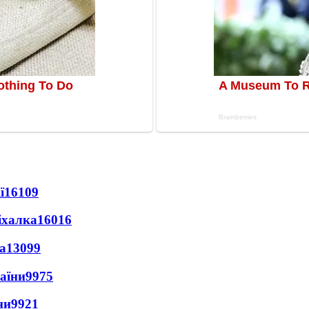
ї
16109
іхалка
16016
а
13099
раїни
9975
ни
9921