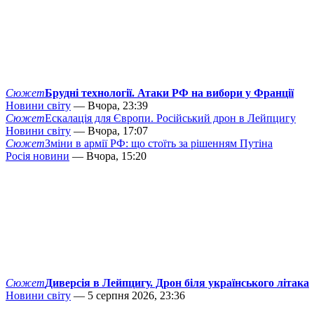
Сюжет
Брудні технології. Атаки РФ на вибори у Франції
Новини світу
— Вчора, 23:39
Сюжет
Ескалація для Європи. Російський дрон в Лейпцигу
Новини світу
— Вчора, 17:07
Сюжет
Зміни в армії РФ: що стоїть за рішенням Путіна
Росія новини
— Вчора, 15:20
Сюжет
Диверсія в Лейпцигу. Дрон біля українського літака
Новини світу
— 5 серпня 2026, 23:36