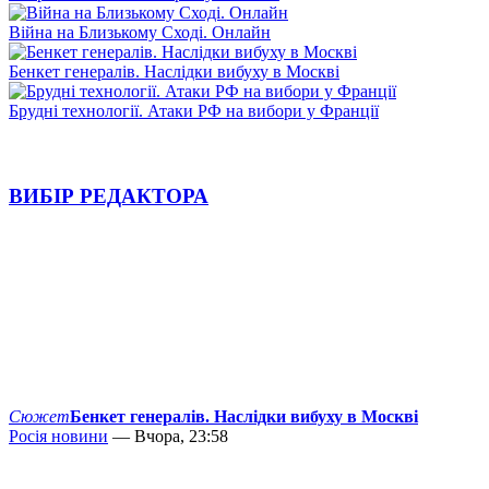
Війна на Близькому Сході. Онлайн
Бенкет генералів. Наслідки вибуху в Москві
Брудні технології. Атаки РФ на вибори у Франції
ВИБІР РЕДАКТОРА
Сюжет
Бенкет генералів. Наслідки вибуху в Москві
Росія новини
— Вчора, 23:58