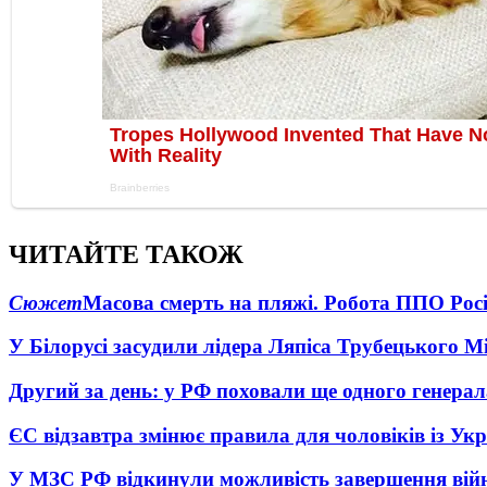
ЧИТАЙТЕ ТАКОЖ
Сюжет
Масова смерть на пляжі. Робота ППО Росі
У Білорусі засудили лідера Ляпіса Трубецького М
Другий за день: у РФ поховали ще одного генерал
ЄС відзавтра змінює правила для чоловіків із Ук
У МЗС РФ відкинули можливість завершення вій