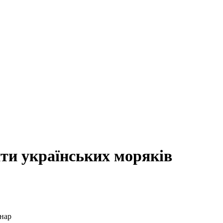
ити українських моряків
инар