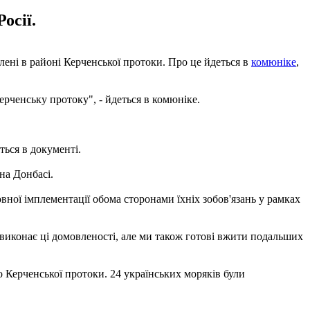
осії.
лені в районі Керченської протоки. Про це йдеться в
комюніке
,
рченську протоку", - йдеться в комюніке.
ться в документі.
на Донбасі.
ної імплементації обома сторонами їхніх зобов'язань у рамках
ю виконає ці домовленості, але ми також готові вжити подальших
о Керченської протоки. 24 українських моряків були