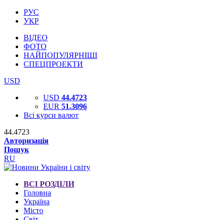
РУС
УКР
ВІДЕО
ФОТО
НАЙПОПУЛЯРНІШІ
СПЕЦПРОЕКТИ
USD
USD
44.4723
EUR
51.3096
Всі курси валют
44.4723
Авторизація
Пошук
RU
ВСІ РОЗДІЛИ
Головна
Україна
Місто
Світ