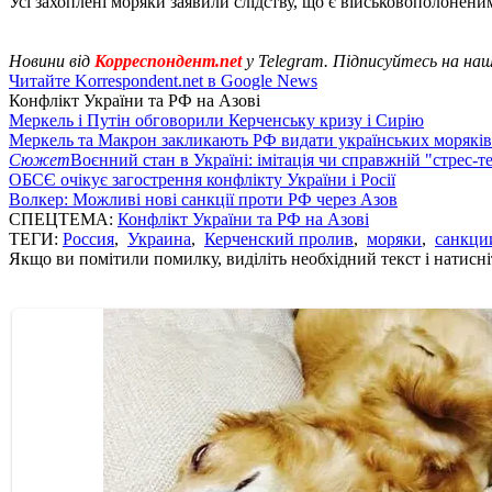
Усі захоплені моряки заявили слідству, що є військовополонени
Новини від
Корреспондент.net
у Telegram. Підписуйтесь на на
Читайте Korrespondent.net в Google News
Конфлікт України та РФ на Азові
Меркель і Путін обговорили Керченську кризу і Сирію
Меркель та Макрон закликають РФ видати українських моряків
Сюжет
Воєнний стан в Україні: імітація чи справжній "стрес-т
ОБСЄ очікує загострення конфлікту України і Росії
Волкер: Можливі нові санкції проти РФ через Азов
СПЕЦТЕМА:
Конфлікт України та РФ на Азові
ТЕГИ:
Россия
,
Украина
,
Керченский пролив
,
моряки
,
санкци
Якщо ви помітили помилку, виділіть необхідний текст і натисніт