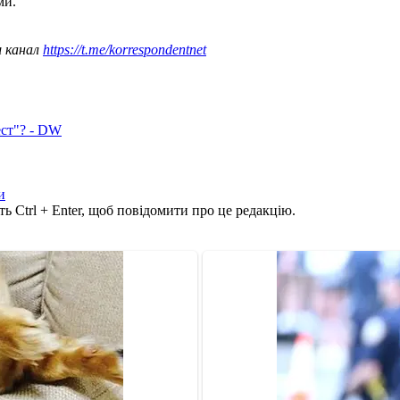
ми.
ш канал
https://t.me/korrespondentnet
ест"? - DW
и
ь Ctrl + Enter, щоб повідомити про це редакцію.