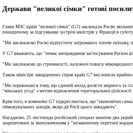
Держави "великої сімки" готові посилити
Глави МЗС країн "великої сімки" (G7) закликали Росію звільнит
поширеному за підсумками зустрічі міністрів у Франції в суботу,
"Ми закликаємо Росію відпустити затриманих членів екіпажу, п
У G7 вважають, що "немає виправдання застосування Росією вій
"Ми закликаємо до стриманості, належної поваги міжнародного п
Також міністри закордонних справ країн G7 висловили крайню 
"Ми переконані в тому, що єдиний вихід досягти мирного та ст
"мінських угод" з метою відновлення територіальної цілісності 
Крім того, в комюніке G7 підкреслюється, що "економічні санкц
обмежувальних заходів, якщо дії Росії цього зажадають".
Нагадаємо, 25 листопада російський спецназ захопив два украї
заарештовані за звинуваченням у "незаконному перетині кордо