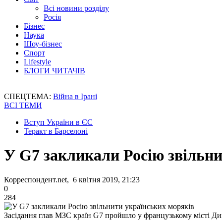
Всі новини розділу
Росія
Бізнес
Наука
Шоу-бізнес
Спорт
Lifestyle
БЛОГИ ЧИТАЧІВ
СПЕЦТЕМА:
Війна в Ірані
ВСІ ТЕМИ
Вступ України в ЄС
Теракт в Барселоні
У G7 закликали Росію звільн
Корреспондент.net, 6 квітня 2019, 21:23
0
284
Засідання глав МЗС країн G7 пройшло у французькому місті Д