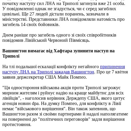
початку наступу сил ЛНА на Триполі загинула вже 21 особа.
У повідомленні однак не згадується, чи є серед загиблих
цивільні. Ще 27 людей дістали поранень, зазначали в
міністерстві. Представники ЛНА повідомляли натомість про
загибель 14 своїх бойовиків.
Днем раніше про загибель одного зі своїх співробітників
повідомив Лівійський Червоний Півмісяць.
Вашингтон вимагає від Хафтара зупинити наступ на
Триполі
На тлі подальшої ескалації конфлікту негайного
припинення
наступу ЛНА на Триполі зажадав Вашингтон
. Про це 7 квітня
заявив держсекретар США Майк Помпео.
"Ця одностороння військова акція проти Триполі загрожує
мирним жителям і руйнує надію на краще майбутнє для всіх
лівійців", - наголосив керівник Держдепу США, якого цитує
агенція новин dpa. На думку Помпео, для конфлікту в Лівії
немає "військового вирішення". Він також запевнив, що
Вашингтон разом зі своїми партнерами й надалі наполягатиме
на поверненні до "політичних переговорів" задля вирішення
протистояння.