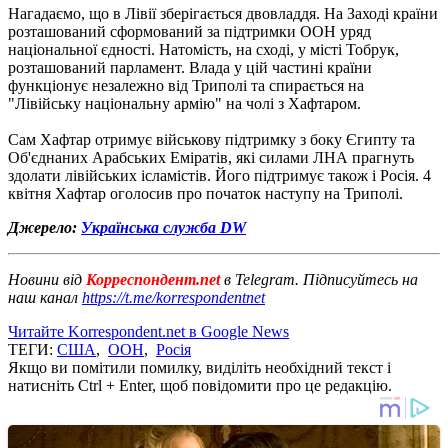
Нагадаємо, що в Лівії зберігається двовладдя. На Заході країни
розташований сформований за підтримки ООН уряд
національної єдності. Натомість, на сході, у місті Тобрук,
розташований парламент. Влада у цій частині країни
функціонує незалежно від Триполі та спирається на
"Лівійську національну армію" на чолі з Хафтаром.
Сам Хафтар отримує військову підтримку з боку Єгипту та
Об'єднаних Арабських Еміратів, які силами ЛНА прагнуть
здолати лівійських ісламістів. Його підтримує також і Росія. 4
квітня Хафтар оголосив про початок наступу на Триполі.
Джерело:
Українська служба DW
Новини від
Корреспондент.net
в Telegram. Підписуйтесь на
наш канал
https://t.me/korrespondentnet
Читайте Korrespondent.net в Google News
ТЕГИ:
США
,
ООН
,
Росія
Якщо ви помітили помилку, виділіть необхідний текст і
натисніть Ctrl + Enter, щоб повідомити про це редакцію.