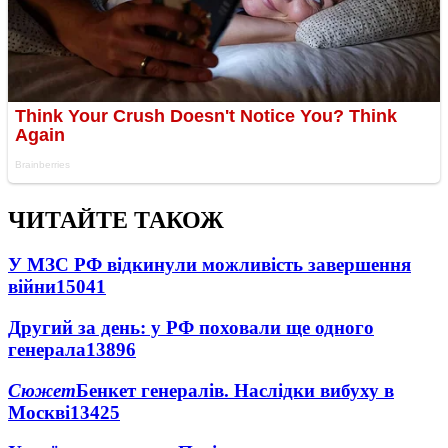
ЧИТАЙТЕ ТАКОЖ
У МЗС РФ відкинули можливість завершення
війни
15041
Другий за день: у РФ поховали ще одного
генерала
13896
Сюжет
Бенкет генералів. Наслідки вибуху в
Москві
13425