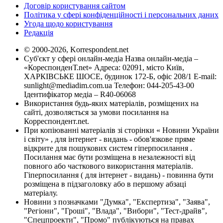
Договір користування сайтом
Політика у сфері конфіденційності і персональних даних
Угода щодо користування
Редакція
© 2000-2026, Korrespondent.net
Суб'єкт у сфері онлайн-медіа Назва онлайн-медіа –
«КореспонденТ.net» Адреса: 02091, місто Київ,
ХАРКІВСЬКЕ ШОСЕ, будинок 172-Б, офіс 208/1 E-mail:
sunlight@mediadim.com.ua
Телефон: 044-205-43-00
Ідентифікатор медіа – R40-06068
Використання будь-яких матеріалів, розміщених на
сайті, дозволяється за умови посилання на
Корреспондент.net.
При копіюванні матеріалів зі сторінки « Новини України
і світу» , для інтернет - видань - обов'язкове пряме
відкрите для пошукових систем гіперпосилання .
Посилання має бути розміщена в незалежності від
повного або часткового використання матеріалів.
Гіперпосилання ( для інтернет - видань) - повинна бути
розміщена в підзаголовку або в першому абзаці
матеріалу.
Новини з позначками "Думка", "Експертиза", "Заява",
"Регіони", "Гроші", "Влада", "Вибори", "Тест-драйв",
"Спецпроекти", "Промо" публікуються на правах