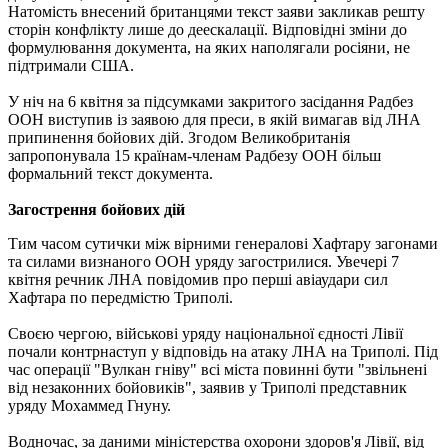
Натомість внесений британцями текст заяви закликав решту
сторін конфлікту лише до деескалації. Відповідні зміни до
формулювання документа, на яких наполягали росіяни, не
підтримали США.
У ніч на 6 квітня за підсумками закритого засідання Радбез
ООН виступив із заявою для преси, в якій вимагав від ЛНА
припинення бойових дій. Згодом Великобританія
запропонувала 15 країнам-членам Радбезу ООН більш
формальний текст документа.
Загострення бойових дій
Тим часом сутички між вірними генералові Хафтару загонами
та силами визнаного ООН уряду загострилися. Увечері 7
квітня речник ЛНА повідомив про перші авіаудари сил
Хафтара по передмістю Триполі.
Своєю чергою, військові уряду національної єдності Лівії
почали контрнаступ у відповідь на атаку ЛНА на Триполі. Під
час операції "Вулкан гніву" всі міста повинні бути "звільнені
від незаконних бойовиків", заявив у Триполі представник
уряду Мохаммед Гнуну.
Водночас, за даними міністерства охорони здоров'я Лівії, від