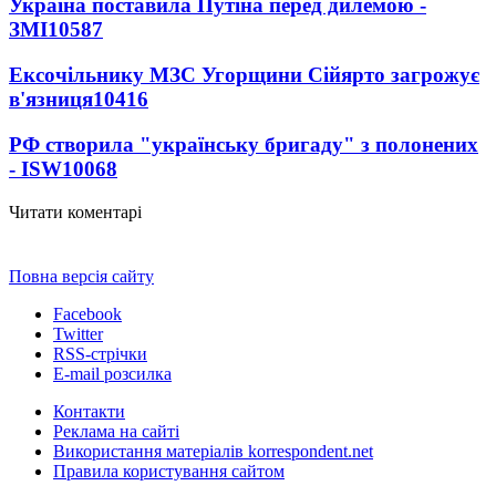
Україна поставила Путіна перед дилемою -
ЗМІ
10587
Ексочільнику МЗС Угорщини Сійярто загрожує
в'язниця
10416
РФ створила "українську бригаду" з полонених
- ISW
10068
Читати коментарі
Повна версія сайту
Facebook
Twitter
RSS-стрічки
E-mail розсилка
Контакти
Реклама на сайті
Використання матеріалів korrespondent.net
Правила користування сайтом