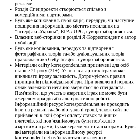
реклами.
Розділ Спецпроекти створюється спільно з
комерційними партнерами.
Будь яке копіювання, публікація, передрук, чи наступне
поширення інформації, що містить посилання на
"Інтерфакс-Україна", EPA / UPG, суворо забороняється.
Власник веб-сторінки в розділі Я-Корреспондент є автор
публікації.
Будь-яке копіювання, передрук та відтворення
фотографічних творів та/або аудіовізуальних творів
правовласника Getty Images - суворо забороняється.
Матеріали сайту korrespondent.net призначені для осіб
старше 21 року (21+). Участь в азартних іграх може
викликати ігрову залежність. Дотримуйтесь правил
(принципів) відповідальної гри. При виявленні перших
ознак залежності негайно зверніться до спеціаліста.
Пам'ятайте, що участь в азартних іграх не може бути
джерелом доходів або альтернативою роботі.
Інформаційний ресурс korrespondent.net не проводить
ігри на реальні та/або віртуальні гроші, також сайт не
приймає ні в якій формі оплату ставок та інших
платежів, які пов’язані/можуть бути пов’язані з
азартними іграми, букмекерами чи тоталізаторами. Будь-
які матеріали на інформаційному ресурсі
korrespondent.net публікуються виключно в