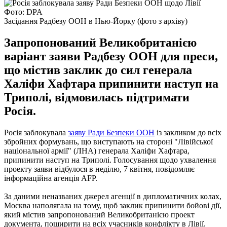
Фото: DPA
Засідання Радбезу ООН в Нью-Йорку (фото з архіву)
Запропонований Великобританією
варіант заяви Радбезу ООН для преси,
що містив заклик до сил генерала
Халіфи Хафтара припинити наступ на
Триполі, відмовилась підтримати
Росія.
Росія заблокувала
заяву Ради Безпеки ООН
із закликом до всіх
збройних формувань, що виступають на стороні "Лівійської
національної армії" (ЛНА) генерала Халіфи Хафтара,
припинити наступ на Триполі. Голосування щодо ухвалення
проекту заяви відбулося в неділю, 7 квітня, повідомляє
інформаційна агенція AFP.
За даними неназваних джерел агенції в дипломатичних колах,
Москва наполягала на тому, щоб заклик припинити бойові дії,
який містив запропонований Великобританією проект
документа, поширити на всіх учасників конфлікту в Лівії.