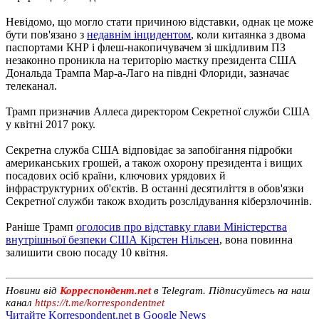
Невідомо, що могло стати причиною відставки, однак це може
бути пов'язано з
недавнім інцидентом
, коли китаянка з двома
паспортами КНР і флеш-накопичувачем зі шкідливим ПЗ
незаконно проникла на територію маєтку президента США
Дональда Трампа Мар-а-Лаго на півдні Флориди, зазначає
телеканал.
Трамп призначив Аллеса директором Секретної служби США
у квітні 2017 року.
Секретна служба США відповідає за запобігання підробки
американських грошей, а також охорону президента і вищих
посадових осіб країни, ключових урядових й
інфраструктурних об'єктів. В останні десятиліття в обов'язки
Секретної служби також входить розслідування кіберзлочинів.
Раніше Трамп
оголосив про відставку глави Міністерства
внутрішньої безпеки США Кірстен Нільсен
, вона повинна
залишити свою посаду 10 квітня.
Новини від
Корреспондент.net
в Telegram. Підписуйтесь на наш
канал
https://t.me/korrespondentnet
Читайте Korrespondent.net в Google News