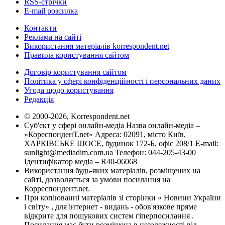
RSS-стрічки
E-mail розсилка
Контакти
Реклама на сайті
Використання матеріалів korrespondent.net
Правила користування сайтом
Договір користування сайтом
Політика у сфері конфіденційності і персональних даних
Угода щодо користування
Редакція
© 2000-2026, Korrespondent.net
Суб'єкт у сфері онлайн-медіа Назва онлайн-медіа –
«КореспонденТ.net» Адреса: 02091, місто Київ,
ХАРКІВСЬКЕ ШОСЕ, будинок 172-Б, офіс 208/1 E-mail:
sunlight@mediadim.com.ua
Телефон: 044-205-43-00
Ідентифікатор медіа – R40-06068
Використання будь-яких матеріалів, розміщених на
сайті, дозволяється за умови посилання на
Корреспондент.net.
При копіюванні матеріалів зі сторінки « Новини України
і світу» , для інтернет - видань - обов'язкове пряме
відкрите для пошукових систем гіперпосилання .
Посилання має бути розміщена в незалежності від