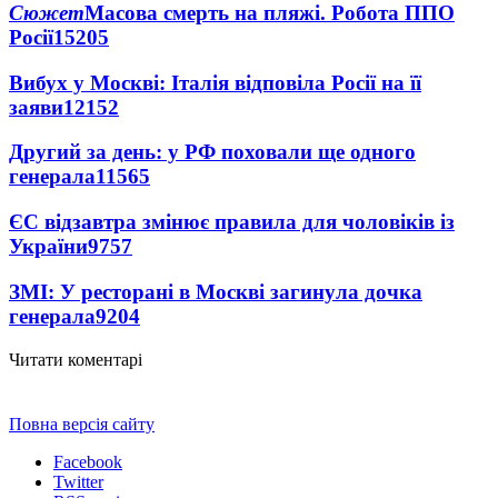
Сюжет
Масова смерть на пляжі. Робота ППО
Росії
15205
Вибух у Москві: Італія відповіла Росії на її
заяви
12152
Другий за день: у РФ поховали ще одного
генерала
11565
ЄС відзавтра змінює правила для чоловіків із
України
9757
ЗМІ: У ресторані в Москві загинула дочка
генерала
9204
Читати коментарі
Повна версія сайту
Facebook
Twitter