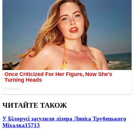
ЧИТАЙТЕ ТАКОЖ
У Білорусі засудили лідера Ляпіса Трубецького
Міхалка
15713