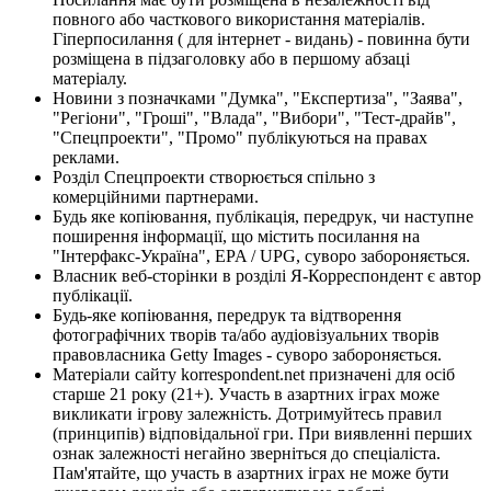
повного або часткового використання матеріалів.
Гіперпосилання ( для інтернет - видань) - повинна бути
розміщена в підзаголовку або в першому абзаці
матеріалу.
Новини з позначками "Думка", "Експертиза", "Заява",
"Регіони", "Гроші", "Влада", "Вибори", "Тест-драйв",
"Спецпроекти", "Промо" публікуються на правах
реклами.
Розділ Спецпроекти створюється спільно з
комерційними партнерами.
Будь яке копіювання, публікація, передрук, чи наступне
поширення інформації, що містить посилання на
"Інтерфакс-Україна", EPA / UPG, суворо забороняється.
Власник веб-сторінки в розділі Я-Корреспондент є автор
публікації.
Будь-яке копіювання, передрук та відтворення
фотографічних творів та/або аудіовізуальних творів
правовласника Getty Images - суворо забороняється.
Матеріали сайту korrespondent.net призначені для осіб
старше 21 року (21+). Участь в азартних іграх може
викликати ігрову залежність. Дотримуйтесь правил
(принципів) відповідальної гри. При виявленні перших
ознак залежності негайно зверніться до спеціаліста.
Пам'ятайте, що участь в азартних іграх не може бути