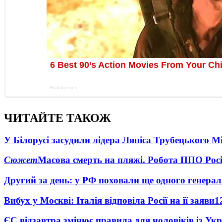
ЧИТАЙТЕ ТАКОЖ
У Білорусі засудили лідера Ляпіса Трубецького М
Сюжет
Масова смерть на пляжі. Робота ППО Росі
Другий за день: у РФ поховали ще одного генерал
Вибух у Москві: Італія відповіла Росії на її заяви
1
ЄС відзавтра змінює правила для чоловіків із Ук