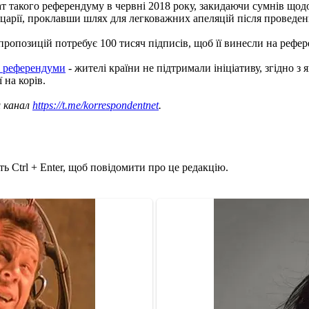
т такого референдуму в червні 2018 року, закидаючи сумнів щод
арії, проклавши шлях для легковажних апеляцій після проведен
 пропозицій потребує 100 тисяч підписів, щоб її винесли на рефе
а референдуми
- жителі країни не підтримали ініціативу, згідно 
 на корів.
ш канал
https://t.me/korrespondentnet
.
ь Ctrl + Enter, щоб повідомити про це редакцію.