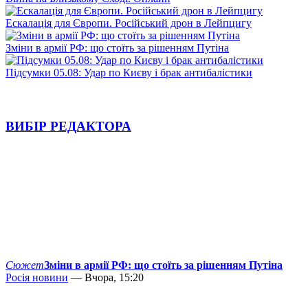
Ескалація для Європи. Російський дрон в Лейпцигу
Зміни в армії РФ: що стоїть за рішенням Путіна
Підсумки 05.08: Удар по Києву і брак антибалістики
ВИБІР РЕДАКТОРА
Сюжет
Зміни в армії РФ: що стоїть за рішенням Путіна
Росія новини
— Вчора, 15:20