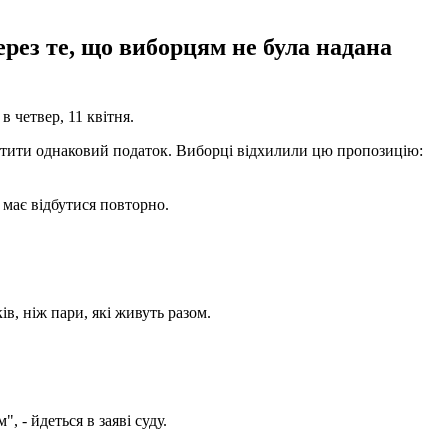
рез те, що виборцям не була надана
в четвер, 11 квітня.
латити однаковий податок. Виборці відхилили цю пропозицію:
 має відбутися повторно.
в, ніж пари, які живуть разом.
 - йдеться в заяві суду.