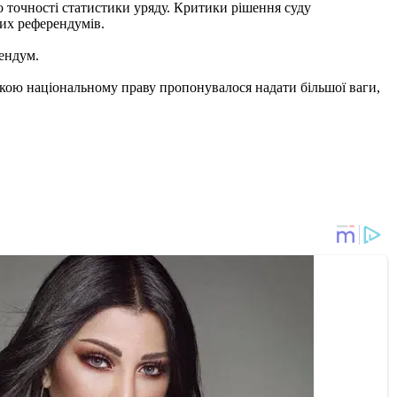
о точності статистики уряду. Критики рішення суду
их референдумів.
рендум.
з якою національному праву пропонувалося надати більшої ваги,