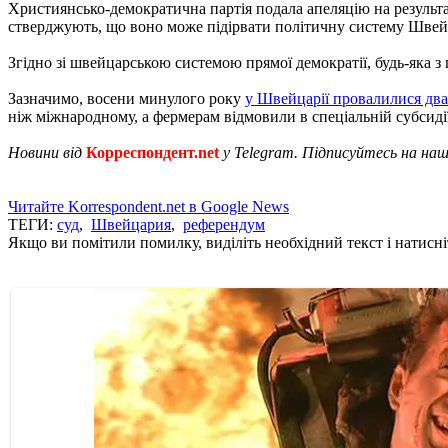
Християнсько-демократична партія подала апеляцію на результа
стверджують, що воно може підірвати політичну систему Швейц
Згідно зі швейцарською системою прямої демократії, будь-яка з
Зазначимо, восени минулого року
у Швейцарії провалилися дв
ніж міжнародному, а фермерам відмовили в спеціальній субсидії
Новини від
Корреспондент.net
у Telegram. Підписуйтесь на на
Читайте Korrespondent.net в Google News
ТЕГИ:
суд
,
Швейцария
,
референдум
Якщо ви помітили помилку, виділіть необхідний текст і натисніт