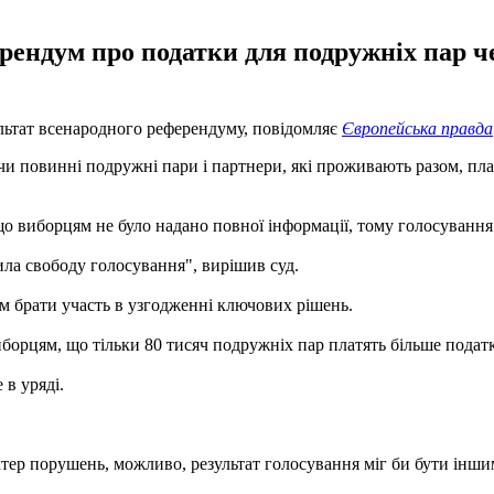
рендум про податки для подружніх пар че
ультат всенародного референдуму, повідомляє
Європейська правда
 чи повинні подружні пари і партнери, які проживають разом, п
що виборцям не було надано повної інформації, тому голосування
ила свободу голосування", вирішив суд.
м брати участь в узгодженні ключових рішень.
орцям, що тільки 80 тисяч подружніх пар платять більше податкі
в уряді.
тер порушень, можливо, результат голосування міг би бути іншим",