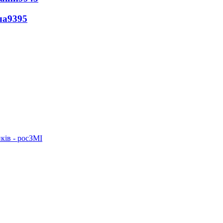
ла
9395
ків - росЗМІ