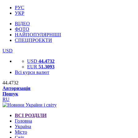
РУС
УКР
ВІДЕО
ФОТО
НАЙПОПУЛЯРНІШІ
СПЕЦПРОЕКТИ
USD
USD
44.4732
EUR
51.3093
Всі курси валют
44.4732
Авторизація
Пошук
RU
ВСІ РОЗДІЛИ
Головна
Україна
Місто
Світ