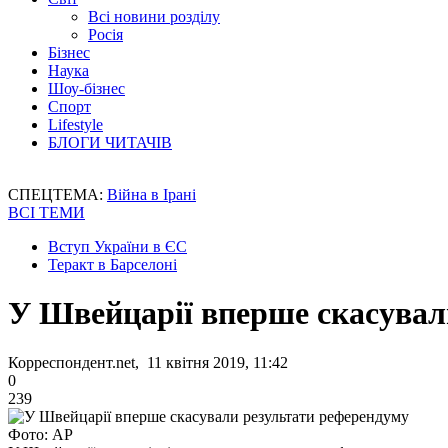
Всі новини розділу
Росія
Бізнес
Наука
Шоу-бізнес
Спорт
Lifestyle
БЛОГИ ЧИТАЧІВ
СПЕЦТЕМА:
Війна в Ірані
ВСІ ТЕМИ
Вступ України в ЄС
Теракт в Барселоні
У Швейцарії вперше скасувал
Корреспондент.net, 11 квітня 2019, 11:42
0
239
Фото: AP