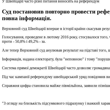
У Швейцарії часто різні питання виносять на референдум
Суд постановив повторно провести рефе
повна інформація.
Верховний суд Швейцарії вперше в історії країни скасував рез
Голосування, проведене в лютому 2016 року, стосувалося того,
проти - 50,8% і 49,2% - за.
Але тепер Верховний суд анулював результат на підставі того, 
Інформація, надана електорату, була "неповною" і тому "поруш
Система прямої демократії Швейцарії часто дозволяє громадяна
Під час кампанії референдуму швейцарський уряд повідомив виб
Справжня цифра становила майже півмільйона, заявили пізніше 
"З огляду на близькість підсумкового підрахунку і важкий харак