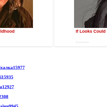
іхалка
15977
ї
15935
а
12927
2308
раїни
9945