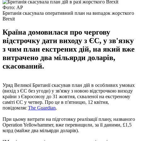
Фото: AP
Британія скасувала оперативний план на випадок жорсткого
Brexit
Країна домовилася про чергову
відстрочку дати виходу з ЄС, у зв'язку
з чим план екстрених дій, на який вже
витрачено два мільярди доларів,
скасований.
Уряд Великої Британії скасував план дій в особливих умовах
(вихід з ЄС без угоди) у зв'язку з новою відстрочкою виходу
країни з Євросоюзу до 31 жовтня, схваленої на екстреному
саміті ЄС у четвер. Про це в п'ятницю, 12 квітня,
повідомляє
The Guardian
.
При цьому витрати на підготовку реалізації плану, названого
Operation Yellowhammer, вже перевищили, за її даними, £1,5
млрд (майже два мільярди доларів).