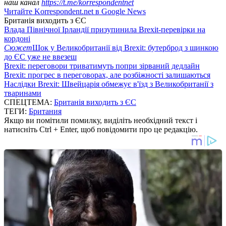
наш канал
https://t.me/korrespondentnet
Читайте Korrespondent.net в Google News
Британія виходить з ЄС
Влада Північної Ірландії призупинила Brexit-перевірки на
кордоні
Сюжет
Шок у Великобританії від Brexit: бутерброд з шинкою
до ЄС уже не ввезеш
Brexit: переговори триватимуть попри зірваний дедлайн
Brexit: прогрес в переговорах, але розбіжності залишаються
Наслідки Brexit: Швейцарія обмежує в'їзд з Великобританії з
тваринами
СПЕЦТЕМА:
Британія виходить з ЄС
ТЕГИ:
Британия
Якщо ви помітили помилку, виділіть необхідний текст і
натисніть Ctrl + Enter, щоб повідомити про це редакцію.