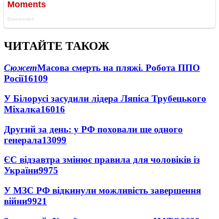
ЧИТАЙТЕ ТАКОЖ
Сюжет
Масова смерть на пляжі. Робота ППО
Росії
16109
У Білорусі засудили лідера Ляпіса Трубецького
Міхалка
16016
Другий за день: у РФ поховали ще одного
генерала
13099
ЄС відзавтра змінює правила для чоловіків із
України
9975
У МЗС РФ відкинули можливість завершення
війни
9921