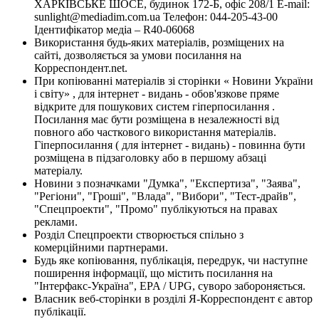
ХАРКІВСЬКЕ ШОСЕ, будинок 172-Б, офіс 208/1 E-mail:
sunlight@mediadim.com.ua
Телефон: 044-205-43-00
Ідентифікатор медіа – R40-06068
Використання будь-яких матеріалів, розміщених на
сайті, дозволяється за умови посилання на
Корреспондент.net.
При копіюванні матеріалів зі сторінки « Новини України
і світу» , для інтернет - видань - обов'язкове пряме
відкрите для пошукових систем гіперпосилання .
Посилання має бути розміщена в незалежності від
повного або часткового використання матеріалів.
Гіперпосилання ( для інтернет - видань) - повинна бути
розміщена в підзаголовку або в першому абзаці
матеріалу.
Новини з позначками "Думка", "Експертиза", "Заява",
"Регіони", "Гроші", "Влада", "Вибори", "Тест-драйв",
"Спецпроекти", "Промо" публікуються на правах
реклами.
Розділ Спецпроекти створюється спільно з
комерційними партнерами.
Будь яке копіювання, публікація, передрук, чи наступне
поширення інформації, що містить посилання на
"Інтерфакс-Україна", EPA / UPG, суворо забороняється.
Власник веб-сторінки в розділі Я-Корреспондент є автор
публікації.