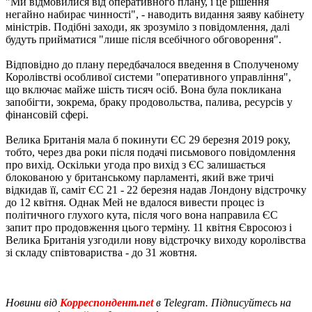
"Ми відмовилися від оперативного плану, і це рішення
негайно набирає чинності", - наводить видання заяву кабінету
міністрів. Подібні заходи, як зрозуміло з повідомлення, далі
будуть прийматися "лише після всебічного обговорення".
Відповідно до плану передбачалося введення в Сполученому
Королівстві особливої ​​системи "оперативного управління",
що включає майже шість тисяч осіб. Вона була покликана
запобігти, зокрема, браку продовольства, палива, ресурсів у
фінансовій сфері.
Велика Британія мала б покинути ЄС 29 березня 2019 року,
тобто, через два роки після подачі письмового повідомлення
про вихід. Оскільки угода про вихід з ЄС залишається
блокованою у британському парламенті, який вже тричі
відкидав її, саміт ЄС 21 - 22 березня надав Лондону відстрочку
до 12 квітня. Однак Мей не вдалося вивести процес із
політичного глухого кута, після чого вона направила ЄС
запит про продовження цього терміну. 11 квітня Євросоюз і
Велика Британія узгодили нову відстрочку виходу королівства
зі складу співтовариства - до 31 жовтня.
Новини від
Корреспондент.net
в Telegram. Підписуйтесь на