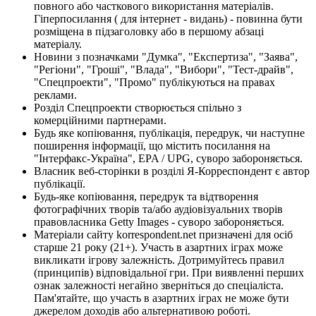
повного або часткового використання матеріалів.
Гіперпосилання ( для інтернет - видань) - повинна бути
розміщена в підзаголовку або в першому абзаці
матеріалу.
Новини з позначками "Думка", "Експертиза", "Заява",
"Регіони", "Гроші", "Влада", "Вибори", "Тест-драйв",
"Спецпроекти", "Промо" публікуються на правах
реклами.
Розділ Спецпроекти створюється спільно з
комерційними партнерами.
Будь яке копіювання, публікація, передрук, чи наступне
поширення інформації, що містить посилання на
"Інтерфакс-Україна", EPA / UPG, суворо забороняється.
Власник веб-сторінки в розділі Я-Корреспондент є автор
публікації.
Будь-яке копіювання, передрук та відтворення
фотографічних творів та/або аудіовізуальних творів
правовласника Getty Images - суворо забороняється.
Матеріали сайту korrespondent.net призначені для осіб
старше 21 року (21+). Участь в азартних іграх може
викликати ігрову залежність. Дотримуйтесь правил
(принципів) відповідальної гри. При виявленні перших
ознак залежності негайно зверніться до спеціаліста.
Пам'ятайте, що участь в азартних іграх не може бути
джерелом доходів або альтернативою роботі.