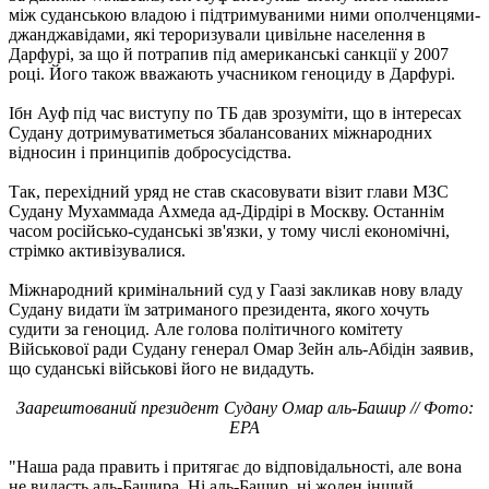
між суданською владою і підтримуваними ними ополченцями-
джанджавідами, які тероризували цивільне населення в
Дарфурі, за що й потрапив під американські санкції у 2007
році. Його також вважають учасником геноциду в Дарфурі.
Ібн Ауф під час виступу по ТБ дав зрозуміти, що в інтересах
Судану дотримуватиметься збалансованих міжнародних
відносин і принципів добросусідства.
Так, перехідний уряд не став скасовувати візит глави МЗС
Судану Мухаммада Ахмеда ад-Дірдірі в Москву. Останнім
часом російсько-суданські зв'язки, у тому числі економічні,
стрімко активізувалися.
Міжнародний кримінальний суд у Гаазі закликав нову владу
Судану видати їм затриманого президента, якого хочуть
судити за геноцид. Але голова політичного комітету
Військової ради Судану генерал Омар Зейн аль-Абідін заявив,
що суданські військові його не видадуть.
Заарештований президент Судану Омар аль-Башир // Фото:
EPA
"Наша рада править і притягає до відповідальності, але вона
не видасть аль-Башира. Ні аль-Башир, ні жоден інший