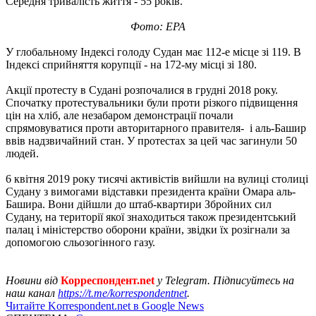
Середня тривалість життя - 55 років.
Фото: EPA
У глобальному Індексі голоду Судан має 112-е місце зі 119. В
Індексі сприйняття корупції - на 172-му місці зі 180.
Акції протесту в Судані розпочалися в грудні 2018 року.
Спочатку протестувальники були проти різкого підвищення
цін на хліб, але незабаром демонстрації почали
спрямовуватися проти авторитарного правителя- і аль-Башир
ввів надзвичайний стан. У протестах за цей час загинули 50
людей.
6 квітня 2019 року тисячі активістів вийшли на вулиці столиці
Судану з вимогами відставки президента країни Омара аль-
Башира. Вони дійшли до штаб-квартири Збройних сил
Судану, на території якої знаходиться також президентський
палац і міністерство оборони країни, звідки їх розігнали за
допомогою сльозогінного газу.
Новини від
Корреспондент.net
у Telegram. Підписуйтесь на
наш канал
https://t.me/korrespondentnet
.
Читайте Korrespondent.net в Google News