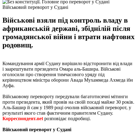
Військовий переворот у Судані
Військові взяли під контроль владу в
африканській державі, збіднілій після
громадянської війни і втрати нафтових
родовищ.
Командування армії Судану вирішило відсторонити від влади
і заарештувати президента Омара аль-Башира. Військові
оголосили про створення тимчасового уряду під
керівництвом міністра оборони Авада Мухаммеда Ахмеда ібн
Ауфа.
Військовому перевороту передували багатотисячні мітинги
проти президента, який провів на своїй посаді майже 30 років.
Аль-Башир й сам у 1989 році очолив військовий переворот, у
результаті якого став фактичним правителем Судану.
Корреспондент.net
розповідає подробиці.
Військовий переворот у Судані