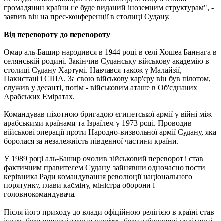
громадянин країни не буде виданий іноземним структурам", -
заявив він на прес-конференції в столиці Судану.
Від перевороту до перевороту
Омар аль-Башир народився в 1944 році в селі Хошеа Баннага в
селянській родині. Закінчив Суданську військову академію в
столиці Судану Хартумі. Навчався також у Малайзії,
Пакистані і США. За свою військову кар'єру він був пілотом,
служив у десанті, потім - військовим аташе в Об'єднаних
Арабських Еміратах.
Командував піхотною бригадою єгипетської армії у війні між
арабськими країнами та Ізраїлем у 1973 році. Проводив
військові операції проти Народно-визвольної армії Судану, яка
боролася за незалежність південної частини країни.
У 1989 році аль-Башир очолив військовий переворот і став
фактичним правителем Судану, зайнявши одночасно пости
керівника Ради командування революції національного
порятунку, глави кабміну, міністра оборони і
головнокомандувача.
Після його приходу до влади офіційною релігією в країні став
іслам, були введені закони шаріату, були заборонені політичні