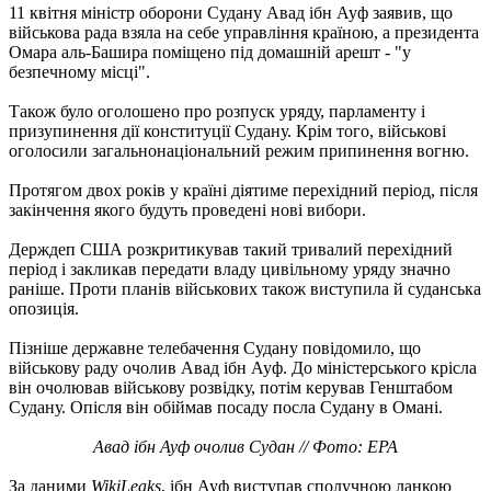
11 квітня міністр оборони Судану Авад ібн Ауф заявив, що
військова рада взяла на себе управління країною, а президента
Омара аль-Башира поміщено під домашній арешт - "у
безпечному місці".
Також було оголошено про розпуск уряду, парламенту і
призупинення дії конституції Судану. Крім того, військові
оголосили загальнонаціональний режим припинення вогню.
Протягом двох років у країні діятиме перехідний період, після
закінчення якого будуть проведені нові вибори.
Держдеп США розкритикував такий тривалий перехідний
період і закликав передати владу цивільному уряду значно
раніше. Проти планів військових також виступила й суданська
опозиція.
Пізніше державне телебачення Судану повідомило, що
військову раду очолив Авад ібн Ауф. До міністерського крісла
він очолював військову розвідку, потім керував Генштабом
Судану. Опісля він обіймав посаду посла Судану в Омані.
Авад ібн Ауф очолив Судан // Фото: EPA
За даними
WikiLeaks
, ібн Ауф виступав сполучною ланкою