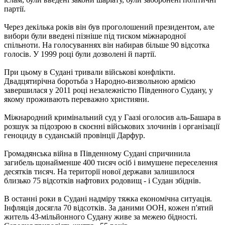
партії.
Через декілька років він був проголошений президентом, але
вибори були введені пізніше під тиском міжнародної
спільноти. На голосуваннях він набирав більше 90 відсотка
голосів. У 1999 році були дозволені й партії.
При цьому в Судані тривали військові конфлікти.
Двадцятирічна боротьба з Народно-визвольною армією
завершилася у 2011 році незалежністю Південного Судану, у
якому проживають переважно християни.
Міжнародний кримінальний суд у Гаазі оголосив аль-Башара в
розшук за підозрою в скоєнні військових злочинів і організації
геноциду в суданській провінції Дарфур.
Громадянська війна в Південному Судані спричинила
загибель щонайменше 400 тисяч осіб і вимушене переселення
десятків тисяч. На території нової держави залишилося
близько 75 відсотків нафтових родовищ - і Судан збіднів.
В останні роки в Судані надміру тяжка економічна ситуація.
Інфляція досягла 70 відсотків. За даними ООН, кожен п'ятий
житель 43-мільйонного Судану живе за межею бідності.