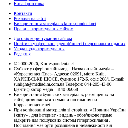
E-mail розсилка
Контакти
Реклама на сайті
Використання матеріалів korrespondent.net
Правила користування сайтом
Договір користування сайтом
Політика у сфері конфіденційності і персональних даних
Угода щодо користування
Редакція
© 2000-2026, Korrespondent.net
Суб'єкт у сфері онлайн-медіа Назва онлайн-медіа –
«КореспонденТ.net» Адреса: 02091, місто Київ,
ХАРКІВСЬКЕ ШОСЕ, будинок 172-Б, офіс 208/1 E-mail:
sunlight@mediadim.com.ua
Телефон: 044-205-43-00
Ідентифікатор медіа – R40-06068
Використання будь-яких матеріалів, розміщених на
сайті, дозволяється за умови посилання на
Корреспондент.net.
При копіюванні матеріалів зі сторінки « Новини України
і світу» , для інтернет - видань - обов'язкове пряме
відкрите для пошукових систем гіперпосилання .
Посилання має бути розміщена в незалежності від