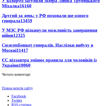
У Білорусі засудили лідера Ляпіса Трубецького
Міхалка
16160
Другий за день: у РФ поховали ще одного
генерала
13459
У МЗС РФ відкинули можливість завершення
війни
12325
Сюжет
Бенкет генералів. Наслідки вибуху в
Москві
11417
ЄС відзавтра змінює правила для чоловіків із
України
10060
Читати коментарі
Повна версія сайту
Facebook
Twitter
RSS-стрічки