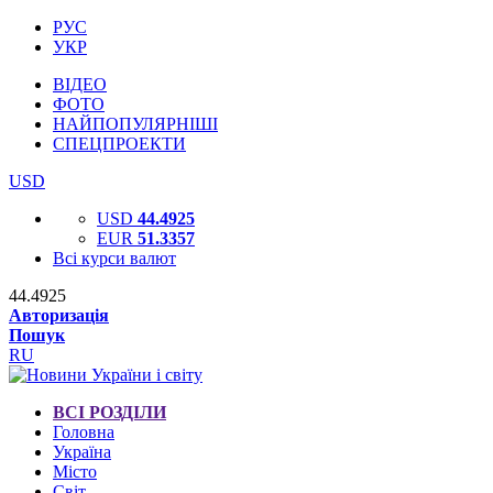
РУС
УКР
ВІДЕО
ФОТО
НАЙПОПУЛЯРНІШІ
СПЕЦПРОЕКТИ
USD
USD
44.4925
EUR
51.3357
Всі курси валют
44.4925
Авторизація
Пошук
RU
ВСІ РОЗДІЛИ
Головна
Україна
Місто
Світ