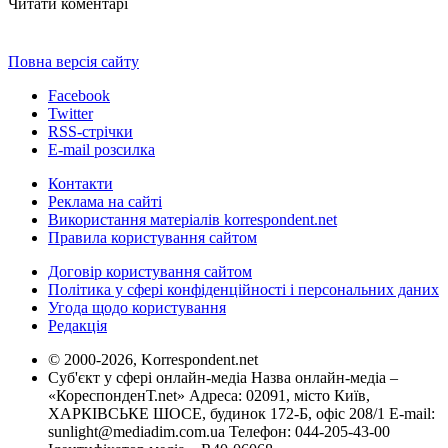
Читати коментарі
Повна версія сайту
Facebook
Twitter
RSS-стрічки
E-mail розсилка
Контакти
Реклама на сайті
Використання матеріалів korrespondent.net
Правила користування сайтом
Договір користування сайтом
Політика у сфері конфіденційності і персональних даних
Угода щодо користування
Редакція
© 2000-2026, Korrespondent.net
Суб'єкт у сфері онлайн-медіа Назва онлайн-медіа –
«КореспонденТ.net» Адреса: 02091, місто Київ,
ХАРКІВСЬКЕ ШОСЕ, будинок 172-Б, офіс 208/1 E-mail:
sunlight@mediadim.com.ua
Телефон: 044-205-43-00