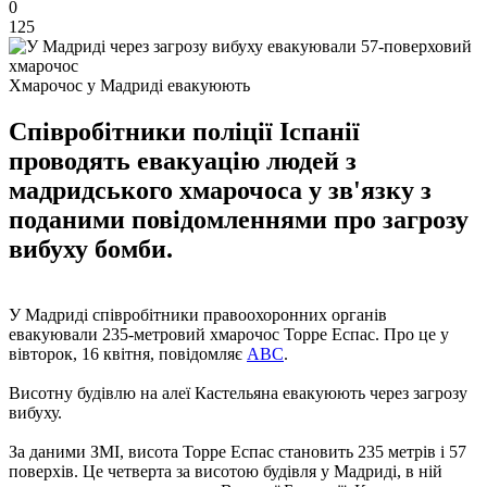
0
125
Хмарочос у Мадриді евакуюють
Співробітники поліції Іспанії
проводять евакуацію людей з
мадридського хмарочоса у зв'язку з
поданими повідомленнями про загрозу
вибуху бомби.
У Мадриді співробітники правоохоронних органів
евакуювали 235-метровий хмарочос Торре Еспас. Про це у
вівторок, 16 квітня, повідомляє
ABC
.
Висотну будівлю на алеї Кастельяна евакуюють через загрозу
вибуху.
За даними ЗМІ, висота Торре Еспас становить 235 метрів і 57
поверхів. Це четверта за висотою будівля у Мадриді, в ній