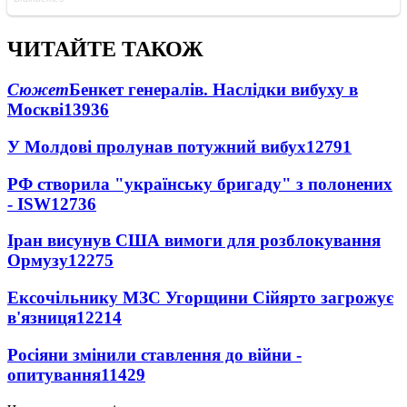
ЧИТАЙТЕ ТАКОЖ
Сюжет
Бенкет генералів. Наслідки вибуху в
Москві
13936
У Молдові пролунав потужний вибух
12791
РФ створила "українську бригаду" з полонених
- ISW
12736
Іран висунув США вимоги для розблокування
Ормузу
12275
Ексочільнику МЗС Угорщини Сійярто загрожує
в'язниця
12214
Росіяни змінили ставлення до війни -
опитування
11429