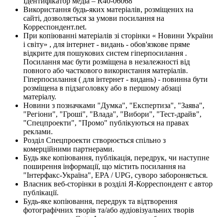
Ідентифікатор медіа – R40-06068
Використання будь-яких матеріалів, розміщених на
сайті, дозволяється за умови посилання на
Корреспондент.net.
При копіюванні матеріалів зі сторінки « Новини України
і світу» , для інтернет - видань - обов'язкове пряме
відкрите для пошукових систем гіперпосилання .
Посилання має бути розміщена в незалежності від
повного або часткового використання матеріалів.
Гіперпосилання ( для інтернет - видань) - повинна бути
розміщена в підзаголовку або в першому абзаці
матеріалу.
Новини з позначками "Думка", "Експертиза", "Заява",
"Регіони", "Гроші", "Влада", "Вибори", "Тест-драйв",
"Спецпроекти", "Промо" публікуються на правах
реклами.
Розділ Спецпроекти створюється спільно з
комерційними партнерами.
Будь яке копіювання, публікація, передрук, чи наступне
поширення інформації, що містить посилання на
"Інтерфакс-Україна", EPA / UPG, суворо забороняється.
Власник веб-сторінки в розділі Я-Корреспондент є автор
публікації.
Будь-яке копіювання, передрук та відтворення
фотографічних творів та/або аудіовізуальних творів