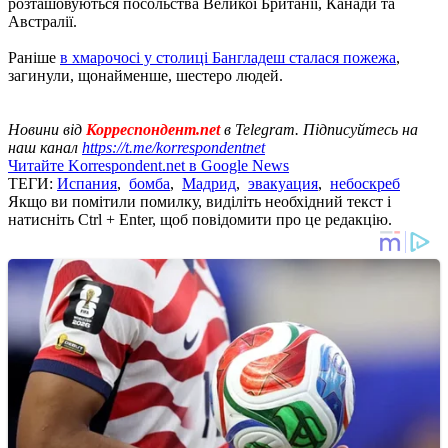
розташовуються посольства Великої Британії, Канади та
Австралії.
Раніше
в хмарочосі у столиці Бангладеш сталася пожежа
,
загинули, щонайменше, шестеро людей.
Новини від
Корреспондент.net
в Telegram. Підписуйтесь на
наш канал
https://t.me/korrespondentnet
Читайте Korrespondent.net в Google News
ТЕГИ:
Испания
,
бомба
,
Мадрид
,
эвакуация
,
небоскреб
Якщо ви помітили помилку, виділіть необхідний текст і
натисніть Ctrl + Enter, щоб повідомити про це редакцію.