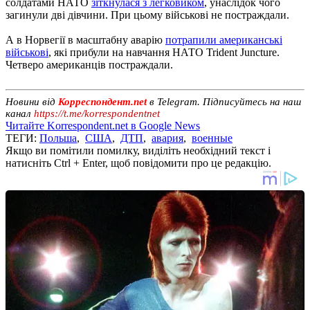
солдатами НАТО
зіткнулася з легковиком
, унаслідок чого
загинули дві дівчини. При цьому військові не постраждали.
А в Норвегії в масштабну аварію
потрапили американські
військові
, які прибули на навчання НАТО Trident Juncture.
Четверо американців постраждали.
Новини від
Корреспондент.net
в Telegram. Підписуйтесь на наш
канал
https://t.me/korrespondentnet
Читайте Korrespondent.net в Google News
ТЕГИ:
Польша
,
США
,
ДТП
,
авария
,
военные
Якщо ви помітили помилку, виділіть необхідний текст і
натисніть Ctrl + Enter, щоб повідомити про це редакцію.