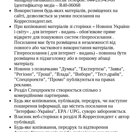
Ідентифікатор медіа – R40-06068
Використання будь-яких матеріалів, розміщених на
сайті, дозволяється за умови посилання на
Корреспондент.net.
При копіюванні матеріалів зі сторінки « Новини України
і світу» , для інтернет - видань - обов'язкове пряме
відкрите для пошукових систем гіперпосилання .
Посилання має бути розміщена в незалежності від
повного або часткового використання матеріалів.
Гіперпосилання ( для інтернет - видань) - повинна бути
розміщена в підзаголовку або в першому абзаці
матеріалу.
Новини з позначками "Думка", "Експертиза", "Заява",
"Регіони", "Гроші", "Влада", "Вибори", "Тест-драйв",
"Спецпроекти", "Промо" публікуються на правах
реклами.
Розділ Спецпроекти створюється спільно з
комерційними партнерами.
Будь яке копіювання, публікація, передрук, чи наступне
поширення інформації, що містить посилання на
"Інтерфакс-Україна", EPA / UPG, суворо забороняється.
Власник веб-сторінки в розділі Я-Корреспондент є автор
публікації.
Будь-яке копіювання, передрук та відтворення