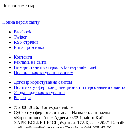
Читати коментарі
Повна версія сайту
Facebook
Twitter
RSS-стрічки
E-mail розсилка
Контакти
Реклама на сайті
Використання матеріалів korrespondent.net
Правила користування сайтом
Договір користування сайтом
Політика у сфері конфіденційності і персональних даних
Угода щодо користування
Редакція
© 2000-2026, Korrespondent.net
Суб'єкт у сфері онлайн-медіа Назва онлайн-медіа –
«КореспонденТ.net» Адреса: 02091, місто Київ,
ХАРКІВСЬКЕ ШОСЕ, будинок 172-Б, офіс 208/1 E-mail:
sunlight@mediadim.com.ua
Телефон: 044-205-43-00