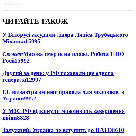
ЧИТАЙТЕ ТАКОЖ
У Білорусі засудили лідера Ляпіса Трубецького
Міхалка
15995
Сюжет
Масова смерть на пляжі. Робота ППО
Росії
15992
Другий за день: у РФ поховали ще одного
генерала
12997
ЄС відзавтра змінює правила для чоловіків із
України
9952
У МЗС РФ відкинули можливість завершення
війни
8828
Залужний: Україна не вступить до НАТО
8610