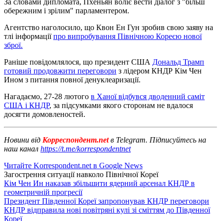
За словами дипломата, Пхеньян воліє вести діалог з "більш
обережним і зрілим" парламентером.
Агентство наголосило, що Квон Ен Гун зробив свою заяву на
тлі інформації
про випробування Північною Кореєю нової
зброї.
Раніше повідомлялося, що президент США
Дональд Трамп
готовий продовжити переговори
з лідером КНДР Кім Чен
Ином з питання повної денуклеаризації.
Нагадаємо, 27-28 лютого
в Ханої відбувся дводенний саміт
США і КНДР
, за підсумками якого сторонам не вдалося
досягти домовленостей.
Новини від
Корреспондент.net
в Telegram. Підписуйтесь на
наш канал
https://t.me/korrespondentnet
Читайте Korrespondent.net в Google News
Загострення ситуації навколо Пiвнічної Кореї
Кім Чен Ин наказав збільшити ядерний арсенал КНДР в
геометричній прогресії
Президент Південної Кореї запропонував КНДР переговори
КНДР відправила нові повітряні кулі зі сміттям до Південної
Кореї