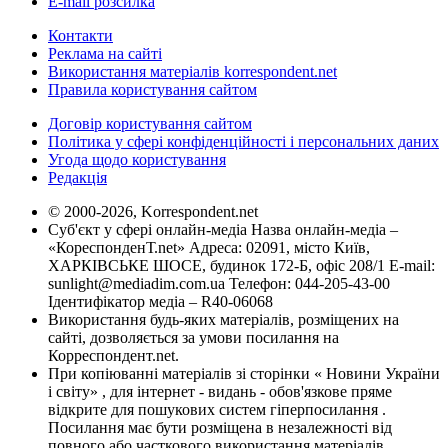
E-mail розсилка
Контакти
Реклама на сайті
Використання матеріалів korrespondent.net
Правила користування сайтом
Договір користування сайтом
Політика у сфері конфіденційності і персональних даних
Угода щодо користування
Редакція
© 2000-2026, Korrespondent.net
Суб'єкт у сфері онлайн-медіа Назва онлайн-медіа –
«КореспонденТ.net» Адреса: 02091, місто Київ,
ХАРКІВСЬКЕ ШОСЕ, будинок 172-Б, офіс 208/1 E-mail:
sunlight@mediadim.com.ua
Телефон: 044-205-43-00
Ідентифікатор медіа – R40-06068
Використання будь-яких матеріалів, розміщених на
сайті, дозволяється за умови посилання на
Корреспондент.net.
При копіюванні матеріалів зі сторінки « Новини України
і світу» , для інтернет - видань - обов'язкове пряме
відкрите для пошукових систем гіперпосилання .
Посилання має бути розміщена в незалежності від
повного або часткового використання матеріалів.