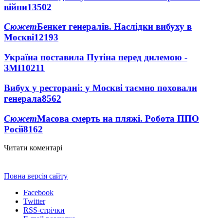
війни
13502
Сюжет
Бенкет генералів. Наслідки вибуху в
Москві
12193
Україна поставила Путіна перед дилемою -
ЗМІ
10211
Вибух у ресторані: у Москві таємно поховали
генерала
8562
Сюжет
Масова смерть на пляжі. Робота ППО
Росії
8162
Читати коментарі
Повна версія сайту
Facebook
Twitter
RSS-стрічки