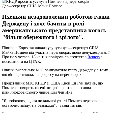
Держсекретар США Майк Помпео
Пхеньян незадоволений роботою глави
Держдепу і хоче бачити в ролі
американського представника когось
"більш обережного і зрілого".
Північна Корея закликала усунути держсекретаря США
Майка Помпео від участі в переговорах щодо денуклеаризації.
Про це у четвер, 18 квітня повідомило агентство
Reuters
з
посиланням на ЦТАК.
Північнокорейське МЗС звинуватило главу Держдепу в тому,
що він перешкоджає прогресу на переговорах.
Представник МЗС КНДР зі США Квон Ен Гун заявив, що
Помпео "говорить нісенітницю" і спотворює слова
північнокорейського лідера Кім Чен Ина.
"Я побоююся, що за подальшої участі Помпео переговори
остаточно зайдуть в безвихідь", - зазначив він.