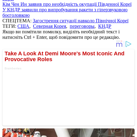
Кім Чен Ин заявив про необхідність окупації Південної Кореї
У КНДР заявили про випробування ракети з гіперзвуковою
боєголовкою
СПЕЦТЕМА:
Загострення ситуації навколо Пiвнічної Кореї
ТЕГИ:
США
,
Северная Корея
,
переговоры
,
КНДР
Якщо ви помітили помилку, виділіть необхідний текст і
натисніть Ctrl + Enter, щоб повідомити про це редакцію.