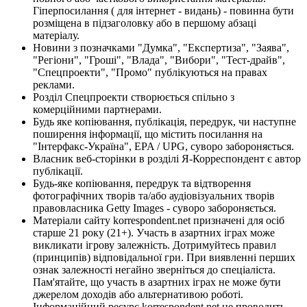
Гіперпосилання ( для інтернет - видань) - повинна бути
розміщена в підзаголовку або в першому абзаці
матеріалу.
Новини з позначками "Думка", "Експертиза", "Заява",
"Регіони", "Гроші", "Влада", "Вибори", "Тест-драйв",
"Спецпроекти", "Промо" публікуються на правах
реклами.
Розділ Спецпроекти створюється спільно з
комерційними партнерами.
Будь яке копіювання, публікація, передрук, чи наступне
поширення інформації, що містить посилання на
"Інтерфакс-Україна", EPA / UPG, суворо забороняється.
Власник веб-сторінки в розділі Я-Корреспондент є автор
публікації.
Будь-яке копіювання, передрук та відтворення
фотографічних творів та/або аудіовізуальних творів
правовласника Getty Images - суворо забороняється.
Матеріали сайту korrespondent.net призначені для осіб
старше 21 року (21+). Участь в азартних іграх може
викликати ігрову залежність. Дотримуйтесь правил
(принципів) відповідальної гри. При виявленні перших
ознак залежності негайно зверніться до спеціаліста.
Пам'ятайте, що участь в азартних іграх не може бути
джерелом доходів або альтернативою роботі.
Інформаційний ресурс korrespondent.net не проводить