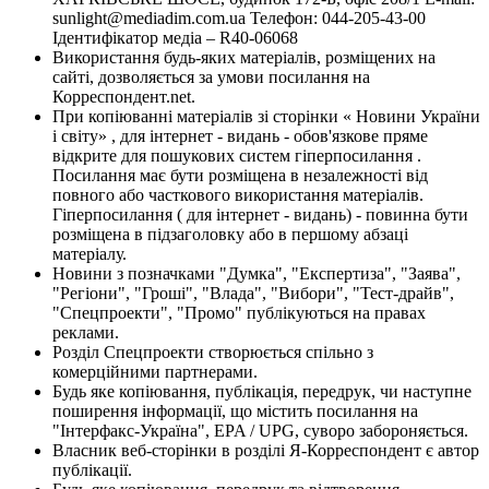
sunlight@mediadim.com.ua
Телефон: 044-205-43-00
Ідентифікатор медіа – R40-06068
Використання будь-яких матеріалів, розміщених на
сайті, дозволяється за умови посилання на
Корреспондент.net.
При копіюванні матеріалів зі сторінки « Новини України
і світу» , для інтернет - видань - обов'язкове пряме
відкрите для пошукових систем гіперпосилання .
Посилання має бути розміщена в незалежності від
повного або часткового використання матеріалів.
Гіперпосилання ( для інтернет - видань) - повинна бути
розміщена в підзаголовку або в першому абзаці
матеріалу.
Новини з позначками "Думка", "Експертиза", "Заява",
"Регіони", "Гроші", "Влада", "Вибори", "Тест-драйв",
"Спецпроекти", "Промо" публікуються на правах
реклами.
Розділ Спецпроекти створюється спільно з
комерційними партнерами.
Будь яке копіювання, публікація, передрук, чи наступне
поширення інформації, що містить посилання на
"Інтерфакс-Україна", EPA / UPG, суворо забороняється.
Власник веб-сторінки в розділі Я-Корреспондент є автор
публікації.