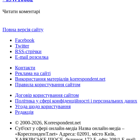
Читати коментарі
Повна версія сайту
Facebook
Twitter
RSS-стрічки
E-mail розсилка
Контакти
Реклама на сайті
Використання матеріалів korrespondent.net
Правила користування сайтом
Договір користування сайтом
Політика у сфері конфіденційності і персональних даних
Угода щодо користування
Редакція
© 2000-2026, Korrespondent.net
Суб'єкт у сфері онлайн-медіа Назва онлайн-медіа –
«КореспонденТ.net» Адреса: 02091, місто Київ,
ХАРКІВСЬКЕ ШОСЕ, будинок 172-Б, офіс 208/1 E-mail: