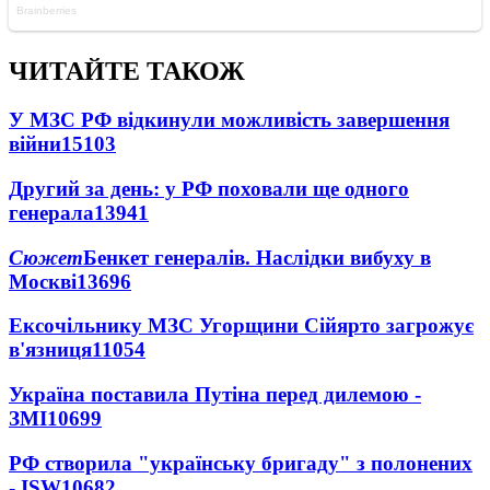
ЧИТАЙТЕ ТАКОЖ
У МЗС РФ відкинули можливість завершення
війни
15103
Другий за день: у РФ поховали ще одного
генерала
13941
Сюжет
Бенкет генералів. Наслідки вибуху в
Москві
13696
Ексочільнику МЗС Угорщини Сійярто загрожує
в'язниця
11054
Україна поставила Путіна перед дилемою -
ЗМІ
10699
РФ створила "українську бригаду" з полонених
- ISW
10682