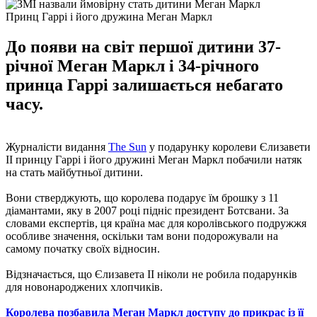
Принц Гаррі і його дружина Меган Маркл
До появи на світ першої дитини 37-
річної Меган Маркл і 34-річного
принца Гаррі залишається небагато
часу.
Журналісти видання
The Sun
у подарунку королеви Єлизавети
II принцу Гаррі і його дружині Меган Маркл побачили натяк
на стать майбутньої дитини.
Вони стверджують, що королева подарує їм брошку з 11
діамантами, яку в 2007 році підніс президент Ботсвани. За
словами експертів, ця країна має для королівського подружжя
особливе значення, оскільки там вони подорожували на
самому початку своїх відносин.
Відзначається, що Єлизавета II ніколи не робила подарунків
для новонароджених хлопчиків.
Королева позбавила Меган Маркл доступу до прикрас із її