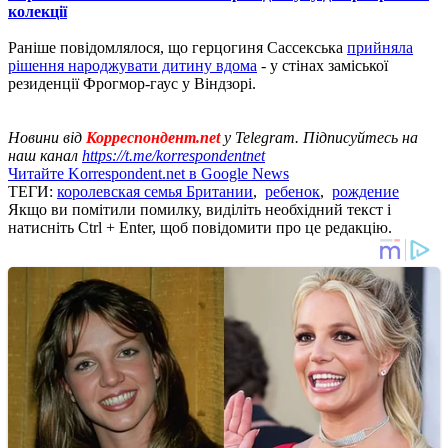
колекції
Раніше повідомлялося, що герцогиня Сассекська
прийняла
рішення народжувати дитину вдома
- у стінах заміської
резиденції Фрогмор-гаус у Віндзорі.
Новини від
Корреспондент.net
у Telegram. Підписуйтесь на
наш
канал
https://t.me/korrespondentnet
Читайте Korrespondent.net в Google News
ТЕГИ:
королевская семья Британии
,
ребенок
,
рождение
Якщо ви помітили помилку, виділіть необхідний текст і
натисніть Ctrl + Enter, щоб повідомити про це редакцію.